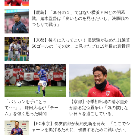
【鹿島】「38分の１」ではない横浜ＦＭとの開幕
戦。鬼木監督は「良いものを見せたいし、決勝戦の
つもりで戦う」
【京都】後ろに入ってこい！ 長沢駿が決めたJ1通算
50ゴールの「その次」に見せたプロ19年目の真骨頂
「バリカンを手にとっ
【京都】今季初出場の清水圭介
て･･･」。 鎌田大地が「チー
が語る定位置争い「気の抜けな
ム」を強く思った瞬間
い日々を過ごしている」
【FC東京】長友佑都が契約更新を発表！「ここでシ
ャーレを掲げるために、優勝するために戦いたい」