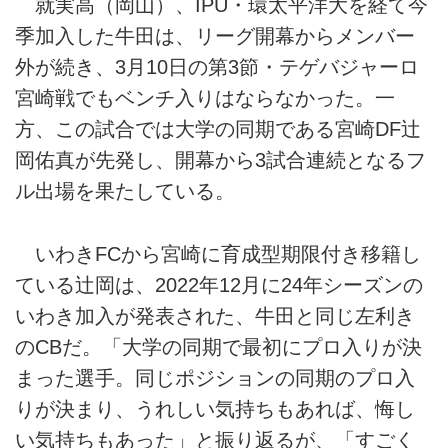
就実高（岡山）、IPU・環太平洋大を経て今
季加入した牛田は、リーグ開幕からメンバー
外が続き、3月10日の第3節・テゲバジャーロ
宮崎戦でもベンチ入りはならなかった。一
方、この試合では大学の同期である宮崎DF辻
岡佑真が先発し、開幕から3試合連続となるフ
ル出場を果たしている。
いわきFCから宮崎に育成型期限付き移籍し
ている辻岡は、2022年12月に24年シーズンの
いわき加入が発表された、牛田と同じ左利き
のCBだ。「大学の同期で最初にプロ入りが決
まった選手。同じポジションの同期のプロ入
りが決まり、うれしい気持ちもあれば、悔し
い気持ちもあった」と振り返るが、「すごく