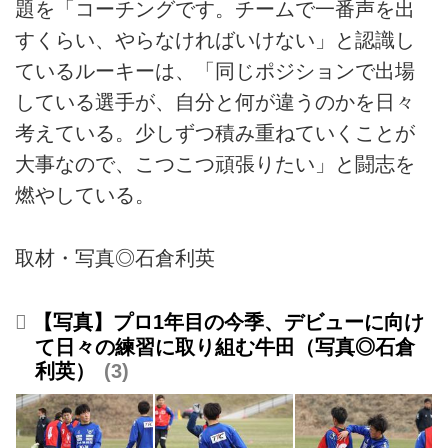
題を「コーチングです。チームで一番声を出
すくらい、やらなければいけない」と認識し
ているルーキーは、「同じポジションで出場
している選手が、自分と何が違うのかを日々
考えている。少しずつ積み重ねていくことが
大事なので、こつこつ頑張りたい」と闘志を
燃やしている。
取材・写真◎石倉利英
【写真】プロ1年目の今季、デビューに向け
て日々の練習に取り組む牛田（写真◎石倉
利英）
3