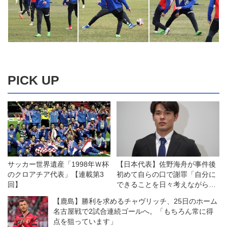
PICK UP
サッカー世界遺産「1998年Ｗ杯
【日本代表】佐野海舟が事件後
のクロアチア代表」【連載第3
初めて自らの口で謝罪「自分に
回】
できることを日々考えながらプ
レーし、行動し、社会貢献し続
【鹿島】勝利を求めるチャヴリッチ、25日のホーム
けていきます」
名古屋戦で2試合連続ゴールへ。「もちろん常に得
点を狙っています」