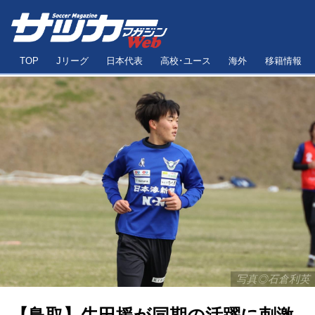
TOP
Jリーグ
日本代表
高校･ユース
海外
移籍情報
写真◎石倉利英