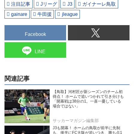
注目記事
Jリーグ
J3
ガイナーレ鳥取
gainare
牛田援
jleague
Facebook
LINE
関連記事
【鳥取】河村匠が新シーズンのチーム初
得点！ ホームで追いつかれて引き分けも
「開幕戦は38分の1。一喜一憂している
場合ではない」
サッカーマガジン編集部
J3も開幕！ ホームの鳥取が前半に先制
も、後半にFC大阪が追いつき、勝ち点1