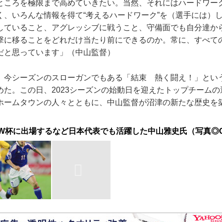
ところを極限まで高めていきたい。当然、それにはハードワー
く、いろんな情報を得て“考えるハードワーク”を（選手には）
していること、アグレッシブに戦うこと、守備面でも自分達か
撃に移ることをどれだけ当たり前にできるのか。常に、すべて
だと思っています」（中山監督）
今シーズンのスローガンでもある「結束 熱く闘え！」とい
めた。この日、2023シーズンの始動日を迎えたトップチーム
ホームタウンの人々とともに、中山監督が沼津の新たな歴史を
スW杯に出場するなど日本代表でも活躍した中山雅史氏（写真◎Gett