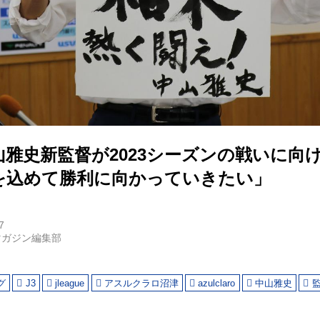
山雅史新監督が2023シーズンの戦いに向
を込めて勝利に向かっていきたい」
7
マガジン編集部
グ
J3
jleague
アスルクラロ沼津
azulclaro
中山雅史