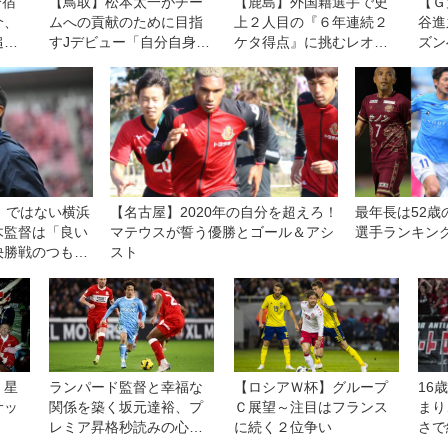
合宿
【鳥取】松本太一がチー
【鹿島】外国籍選手で史
【Ｇ
介、
ムへの貢献のために目指
上２人目の『６年連続２
谷進
追加
すJデビュー「自分自身が
ケタ得点』に挑むレオ・
ズン
傷の
変わらないと貢献できな
セアラ。８・７横浜ＦＭ
は言
い」
との開幕戦は「王者であ
果が
る自分たちの力を示す機
は全
会」と意気込む
てく
」ではない横浜
【名古屋】2020年の自分を超えろ！
最年長は52歳
木監督は「良い
マテウスが誓う優勝とゴール＆アシ
選手ランキン
決勝戦のつもり
スト
、星
ランパード監督と幸福な
【ロシアＷ杯】グループ
16
サッ
関係を築く坂元達裕、プ
Ｃ展望～注目はフランス
まり
レミア昇格秒読みの心境
に続く２位争い
さで
を語る。「もがいてここ
開幕