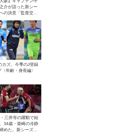
大阪】キャプテン中
之介が語った新シー
への決意「監督交代
い訳にならない。結
出せなければ、ツケ
部、自分たちに回っ
る」
のカズ。今季のJ登録
グ〈年齢・身長編〉
歳・三井寺の躍動で始
、34歳・柴崎の冷静
締めた。新シーズン
の横浜FM対鹿島は特