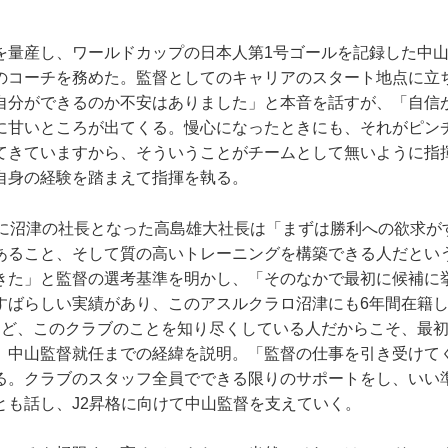
量産し、ワールドカップの日本人第1号ゴールを記録した中山
のコーチを務めた。監督としてのキャリアのスタート地点に立
自分ができるのか不安はありました」と本音を話すが、「自信
に甘いところが出てくる。慢心になったときにも、それがピン
てきていますから、そういうことがチームとして無いように指
自身の経験を踏まえて指揮を執る。
に沼津の社長となった高島雄大社長は「まずは勝利への欲求が
あること、そして質の高いトレーニングを構築できる人だとい
きた」と監督の選考基準を明かし、「そのなかで最初に候補に
すばらしい実績があり、このアスルクラロ沼津にも6年間在籍
など、このクラブのことを知り尽くしている人だからこそ、最
、中山監督就任までの経緯を説明。「監督の仕事を引き受けて
る。クラブのスタッフ全員でできる限りのサポートをし、いい
とも話し、J2昇格に向けて中山監督を支えていく。