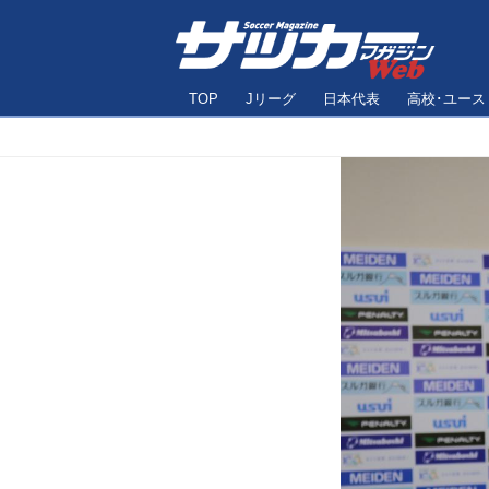
TOP
Jリーグ
日本代表
高校･ユース