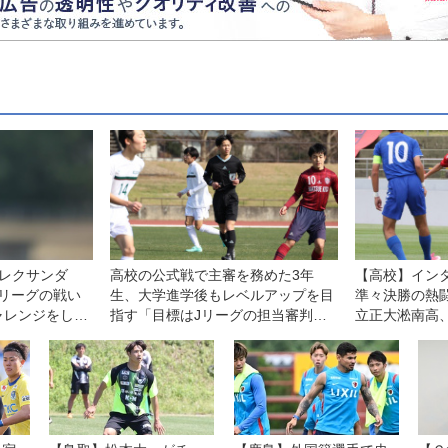
レクサンダ
高校の公式戦で主審を務めた3年
【高校】イン
リーグの戦い
生、大学進学後もレベルアップを目
準々決勝の熱
ャレンジをした
指す「目標はJリーグの担当審判
立正大淞南高
員」【不定期連載4】