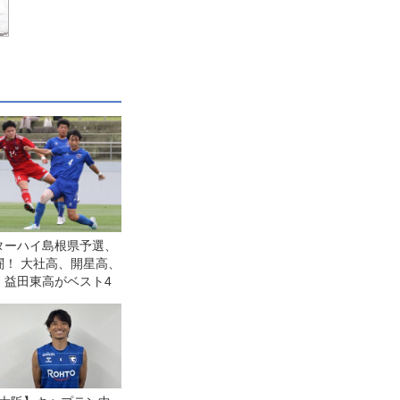
ターハイ島根県予選、
闘！ 大社高、開星高、
、益田東高がベスト4