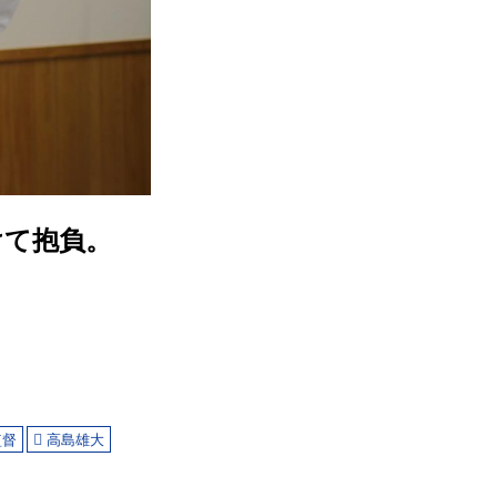
けて抱負。
監督
高島雄大