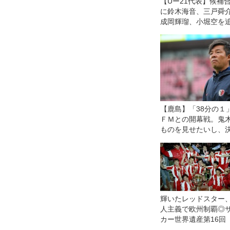
【Uー21代表】候補
に鈴木海音、三戸舜
成岡輝瑠、小堀空を
招集。細谷真大は負
ため不参加に
【鹿島】「38分の１
ＦＭとの開幕戦。鬼
ものを見せたいし、
で戦う」
輝いたレッドスター
人主義で欧州制覇◎
カー世界遺産第16回