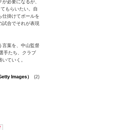
クが必要になるが、
してもらいたい。自
ら仕掛けてボールを
の試合でそれが表現
う言葉を、中山監督
の選手たち、クラブ
築いていく。
y Images）
2