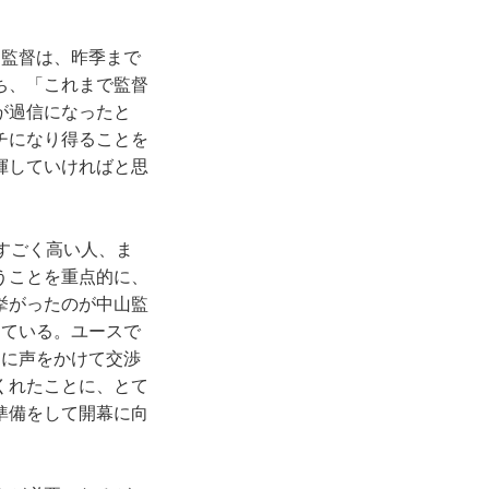
監督は、昨季まで
ち、「これまで監督
が過信になったと
チになり得ることを
揮していければと思
すごく高い人、ま
うことを重点的に、
挙がったのが中山監
している。ユースで
初に声をかけて交渉
くれたことに、とて
準備をして開幕に向