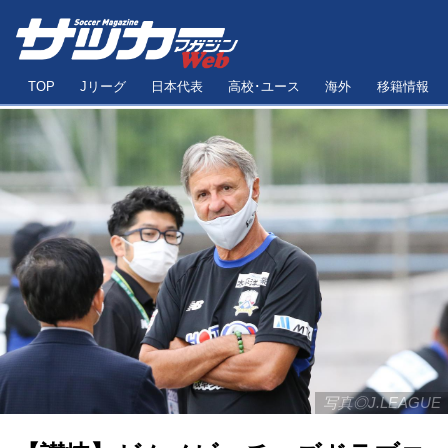
TOP
Jリーグ
日本代表
高校･ユース
海外
移籍情報
写真◎J.LEAGUE