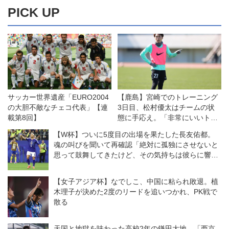
PICK UP
サッカー世界遺産「EURO2004
【鹿島】宮崎でのトレーニング
の大胆不敵なチェコ代表」【連
3日目、松村優太はチームの状
載第8回】
態に手応え。「非常にいいトレ
ーニングができています」
【W杯】ついに5度目の出場を果たした長友佑都。
魂の叫びを聞いて再確認「絶対に孤独にさせないと
思って鼓舞してきたけど、その気持ちは彼らに響い
ていた」
【女子アジア杯】なでしこ、中国に粘られ敗退。植
木理子が決めた2度のリードを追いつかれ、PK戦で
散る
天国と地獄を味わった高校2年の鎌田大地。「西京