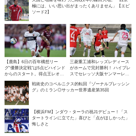
極には、いい思い出がまったくありません」【エピ
ソード2】
【鹿島】6日の百年構想リー
三菱重工浦和レッズレディース
グ“優勝決定戦”は5点ビハインド
がホームで完封勝利！ ハイプレ
からのスタート。得点王レオ・
スでセレッソ大阪ヤンマーレデ
セアラは神戸戦に向けて「より
ィースを攻守に圧倒◎WEリー
戦術史のコペルニクス的転回『ゾーナルプレッシン
アグレッシブに、より強気に、
グ第11節
グ』のミラン◎サッカー世界遺産第35回
冷静さも保ちながら」
【横浜FM】ンダウ・ターラの祝J1デビュー！「ス
タートラインに立てた」喜びと「点がほしかった」
悔しさと