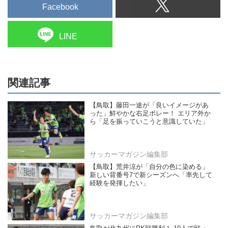
Facebook
LINE
関連記事
【鳥取】藤田一途が「良いイメージがあ
った」鮮やかな右足ボレー！ エリア外か
ら「足を振っていこうと意識していた」
サッカーマガジン編集部
【鳥取】荒井涼が「自分の色に染める」
新しい背番号7で新シーズンへ「率先して
経験を発揮したい」
サッカーマガジン編集部