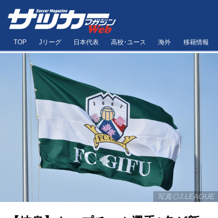
TOP
Jリーグ
日本代表
高校･ユース
海外
移籍情報
写真◎J.LEAGUE