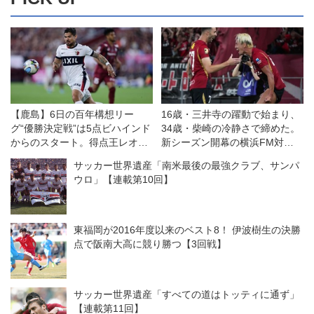
【鹿島】6日の百年構想リー
16歳・三井寺の躍動で始まり、
グ“優勝決定戦”は5点ビハインド
34歳・柴崎の冷静さで締めた。
からのスタート。得点王レオ・
新シーズン開幕の横浜FM対鹿
セアラは神戸戦に向けて「より
島は特筆すべき好ゲームだった
サッカー世界遺産「南米最後の最強クラブ、サンパ
アグレッシブに、より強気に、
◎J１開幕戦
ウロ」【連載第10回】
冷静さも保ちながら」
東福岡が2016年度以来のベスト8！ 伊波樹生の決勝
点で阪南大高に競り勝つ【3回戦】
サッカー世界遺産「すべての道はトッティに通ず」
【連載第11回】