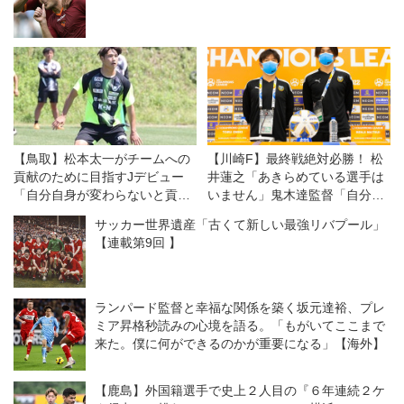
【鳥取】松本太一がチームへの
【川崎F】最終戦絶対必勝！ 松
貢献のために目指すJデビュー
井蓮之「あきらめている選手は
「自分自身が変わらないと貢献
いません」鬼木達監督「自分が
できない」
選手に促せるかどうか」
サッカー世界遺産「古くて新しい最強リバプール」
【連載第9回 】
ランパード監督と幸福な関係を築く坂元達裕、プレ
ミア昇格秒読みの心境を語る。「もがいてここまで
来た。僕に何ができるのかが重要になる」【海外】
【鹿島】外国籍選手で史上２人目の『６年連続２ケ