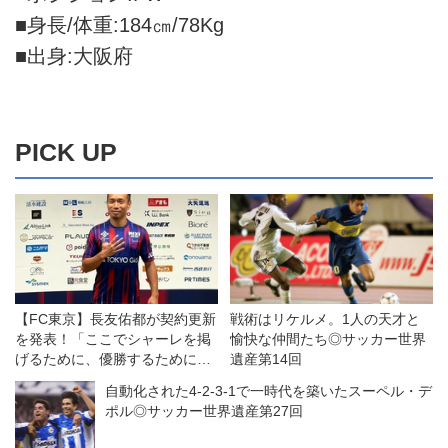
■身長/体重:184㎝/78Kg
■出身:大阪府
PICK UP
【FC東京】長友佑都が契約更新
戦術はリケルメ。1人の天才と
を発表！「ここでシャーレを掲
愉快な仲間たち◎サッカー世界
げるために、優勝するために戦
遺産第14回
いたい」
自動化された4-2-3-1で一時代を築いたスーペル・デ
ポル◎サッカー世界遺産第27回