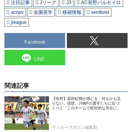
注目記事
Jリーグ
J3
AC長野パルセイロ
acnpv
金園英学
移籍情報
ventforet
jleague
Facebook
LINE
関連記事
【長野】原田虹輝が感じる「何もかも足
りない」現状。川崎Fの選手たちに近づ
くべく「このチームで絶対的な存在に」
サッカーマガジン編集部