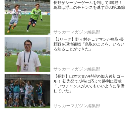
長野がシーソーゲームを制して3連勝！
鳥取は浮上のチャンスを逃す◎J3第35節
サッカーマガジン編集部
【Jリーグ】野々村チェアマンが鳥取-長
野戦を現地観戦「鳥取のことを、いろい
ろ知ることができた」
サッカーマガジン編集部
【長野】山本大貴が待望の加入後初ゴー
ル！ 初先発で期待に応えて勝利に貢献
「いつチャンスが来てもいいように準備
していた」
サッカーマガジン編集部