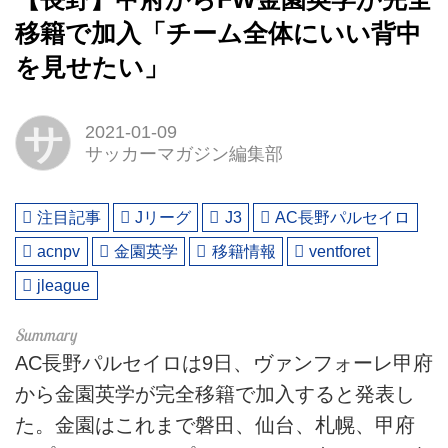
移籍で加入「チーム全体にいい背中
を見せたい」
サ
2021-01-09
サッカーマガジン編集部
注目記事
Jリーグ
J3
AC長野パルセイロ
acnpv
金園英学
移籍情報
ventforet
jleague
AC長野パルセイロは9日、ヴァンフォーレ甲府
から金園英学が完全移籍で加入すると発表し
た。金園はこれまで磐田、仙台、札幌、甲府