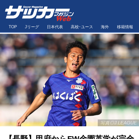
TOP
Jリーグ
日本代表
高校･ユース
海外
移籍情報
写真◎J.LEAGUE
【長野】甲府からFW金園英学が完全