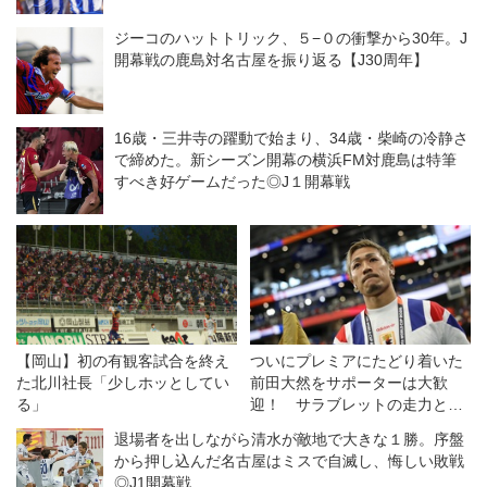
ジーコのハットトリック、５−０の衝撃から30年。J
開幕戦の鹿島対名古屋を振り返る【J30周年】
16歳・三井寺の躍動で始まり、34歳・柴崎の冷静さ
で締めた。新シーズン開幕の横浜FM対鹿島は特筆
すべき好ゲームだった◎J１開幕戦
【岡山】初の有観客試合を終え
ついにプレミアにたどり着いた
た北川社長「少しホッとしてい
前田大然をサポーターは大歓
る」
迎！ サラブレットの走力と農
耕馬の献身でイプスウィッチに
退場者を出しながら清水が敵地で大きな１勝。序盤
残留をもたらす！【英国通信】
から押し込んだ名古屋はミスで自滅し、悔しい敗戦
◎J1開幕戦