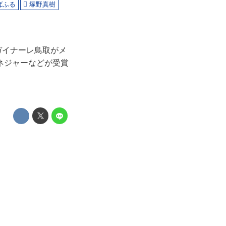
ばふる
塚野真樹
ガイナーレ鳥取がメ
ネジャーなどが受賞