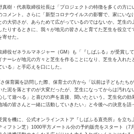
真樹・代表取締役社長は「プロジェクトの特徴を多くの方に
のコメント。さらに「新型コロナウイルスの影響で、家にいな
との大切さが、あらためて広がっているのではないか。芝生の
したりするときに、我々が地元の皆さんと育てた芝生を役立て
を寄せた。
締役ゼネラルマネジャー（GM）も「『しばふる』が受賞して
イナーレが地元の方々と芝生を作ることになり、芝生を入れた
ている」と手応えを口にした。
さ保育園を訪問した際、保育士の方から「以前は子どもたちが
いた泥を落とすのが大変だったが、芝生になってからは汚れな
心して遊べる」と喜びの声を直接、聞いたという。芝生化の効
地域の皆さんと一緒に活動していきたい」と今後への決意を語
賞を機に、公式オンラインストア『しばふる直売所』を立ち
ティフトン芝）1000平方メートル分の予約販売をスタート（7