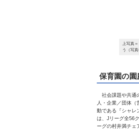
上写真＝
う（写真
保育園の園
社会課題や共通の
人・企業／団体（
動である『シャレ
は、Jリーグ全5
ーグの村井満チェ