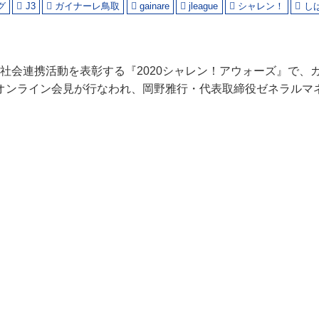
グ
J3
ガイナーレ鳥取
gainare
jleague
シャレン！
し
の社会連携活動を表彰する『2020シャレン！アウォーズ』で、
オンライン会見が行なわれ、岡野雅行・代表取締役ゼネラルマ