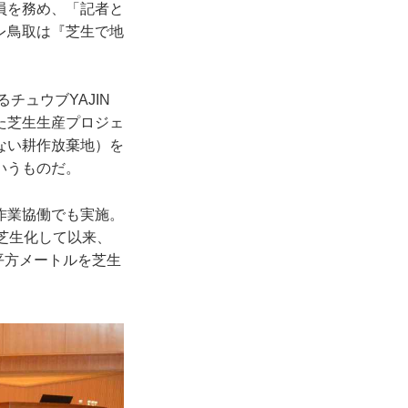
員を務め、「記者と
レ鳥取は『芝生で地
チュウブYAJIN
た芝生生産プロジェ
ない耕作放棄地）を
いうものだ。
作業協働でも実施。
芝生化して以来、
平方メートルを芝生