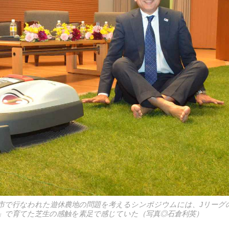
米子市で行なわれた遊休農地の問題を考えるシンポジウムには、Jリーグ
」で育てた芝生の感触を素足で感じていた（写真◎石倉利英）