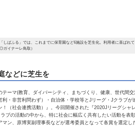
「しばふる」では、これまでに保育園など6施設を芝生化。利用者に喜ばれて
◎ガイナーレ鳥取）
庭などに芝生を
テーマ(教育、ダイバーシティ、まちづくり、健康、世代間交
営利・非営利問わず）・自治体・学校等とJリーグ・Jクラブが
ン！（社会連携活動）』。今回開催された『2020Jリーグシャ
6クラブの活動の中から、特に社会に幅広く共有したい活動を表彰
アマン、原博実副理事長などが選考委員となって各賞を選定し