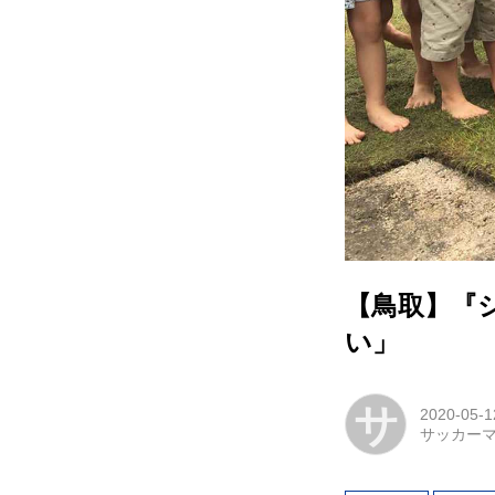
【鳥取】『
い」
サ
2020-05-1
サッカー