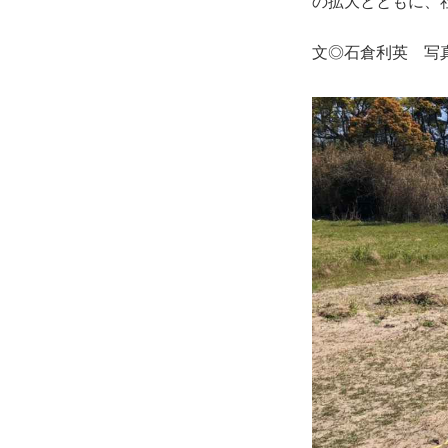
の拡大とともに、
文◎石倉利英 写