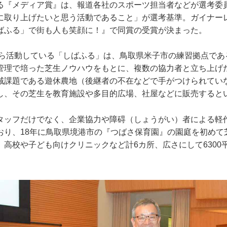
『メディア賞』は、報道各社のスポーツ担当者などが選考委
に取り上げたいと思う活動であること」が選考基準。ガイナー
ばふる」で街も人も笑顔に！』で同賞の受賞が決まった。
ら活動している「しばふる」は、鳥取県米子市の練習拠点である
管理で培った芝生ノウハウをもとに、複数の協力者と立ち上げ
域課題である遊休農地（後継者の不在などで手がつけられてい
し、その芝生を教育施設や多目的広場、社屋などに販売すると
ッフだけでなく、企業協力や障碍（しょうがい）者による軽
おり、18年に鳥取県境港市の『つばさ保育園』の園庭を初めて
、高校や子ども向けクリニックなど計6カ所、広さにして6300