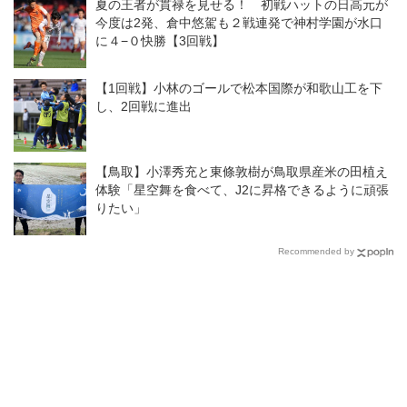
夏の王者が貫禄を見せる！ 初戦ハットの日高元が
今度は2発、倉中悠駕も２戦連発で神村学園が水口
に４−０快勝【3回戦】
【1回戦】小林のゴールで松本国際が和歌山工を下
し、2回戦に進出
【鳥取】小澤秀充と東條敦樹が鳥取県産米の田植え
体験「星空舞を食べて、J2に昇格できるように頑張
りたい」
Recommended by