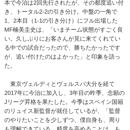
本で今治は2回先行されたが、その都度追い付
き、トータル2-2の引き分け。中盤の一角で
1、2本目（1-1の引き分け）にフル出場した
MF楠美圭史は、「いまチーム状態がすごく良
い。久しぶりにお客さんが見に来てくれてい
る中での試合だったので、勝ちたかったです
が、追い付けたのはよかった」と印象を語っ
た。
東京ヴェルディとヴェルスパ大分を経て
2017年に今治に加入し、3年目の昨季、念願の
Jリーグ昇格を果たした。今季はスペイン国籍
のリュイス新監督が就任しているが、「監督
のやりたいことを少しずつ、僕自身も、周り
も理解できている。精度を高めることは、も