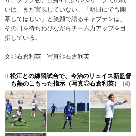
いは、まだ実現していない。「明日にでも開
幕してほしい」と笑顔で語るキャプテンは、
その日を待ちわびながらチーム力アップを目
指している。
文◎石倉利英 写真◎石倉利英
松江との練習試合で、今治のリュイス新監督
も熱のこもった指示（写真◎石倉利英）
4