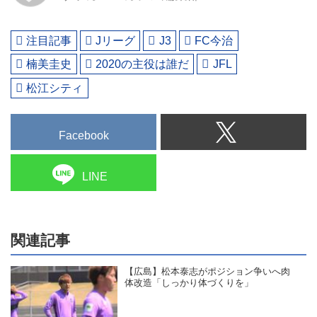
注目記事
Jリーグ
J3
FC今治
楠美圭史
2020の主役は誰だ
JFL
松江シティ
Facebook
LINE
関連記事
【広島】松本泰志がポジション争いへ肉
体改造「しっかり体づくりを」