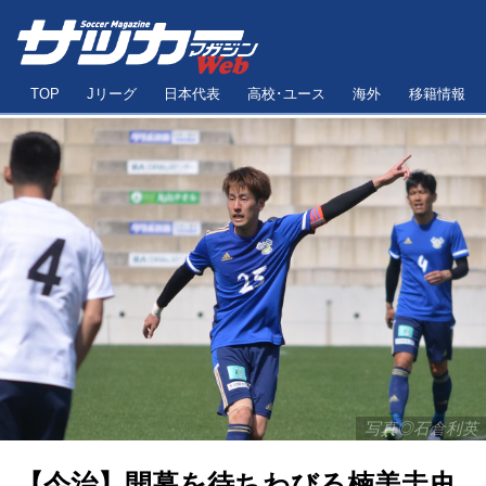
TOP
Jリーグ
日本代表
高校･ユース
海外
移籍情報
写真◎石倉利英
【今治】開幕を待ちわびる楠美圭史