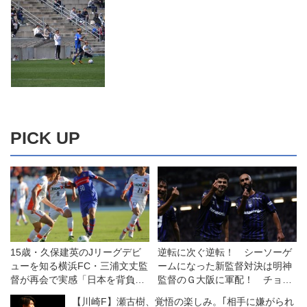
PICK UP
15歳・久保建英のJリーグデビ
逆転に次ぐ逆転！ シーソーゲ
ューを知る横浜FC・三浦文丈監
ームになった新監督対決は明神
督が再会で実感「日本を背負う
監督のＧ大阪に軍配！ チョウ
と思ったのは間違いじゃなかっ
監督率いる浦和は一人少ない
【川崎F】瀬古樹、覚悟の楽しみ。｢相手に嫌がられ
た」
中、意欲を示すも一歩及ばず