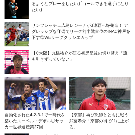
るようなプレーをしたい｣｢ゴールできる選手になり
◎J１開幕戦
たい｣
サンフレッチェ広島レジーナが3連覇へ好発進！ ア
グレッシブな守備でリーグ前半戦首位のINAC神戸を
下す◎WEリーグクラシエカップ
【C大阪】丸橋祐介が語る初黒星後の切り替え「誰
も引きずっていない」
自動化された4-2-3-1で一時代を
【京都】再び恩師とともに戦う
築いたスーペル・デポル◎サッ
武富孝介「京都の街でJ1に上が
カー世界遺産第27回
る」