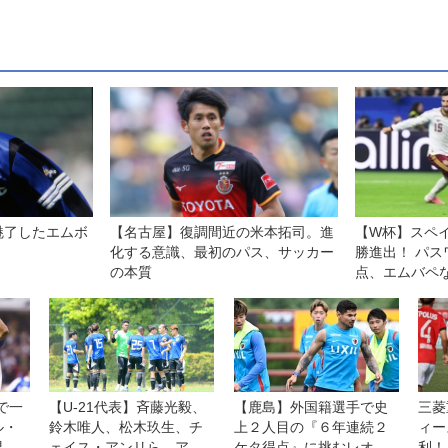
魅了したエムボ
【名古屋】復調間近の米本拓司。進
【W杯】スペ
化する意識、最初のパス、サッカー
勝進出！ パス
の本質
点、エムバペ
撃陣を封じて
1で一
【U-21代表】斉藤光毅、
【鹿島】外国籍選手で史
三菱
ル・
鈴木唯人、松木玖生、チ
上２人目の『６年連続２
ィー
界遺
ェイス・アンリら、アジ
ケタ得点』に挑むレオ・
利！