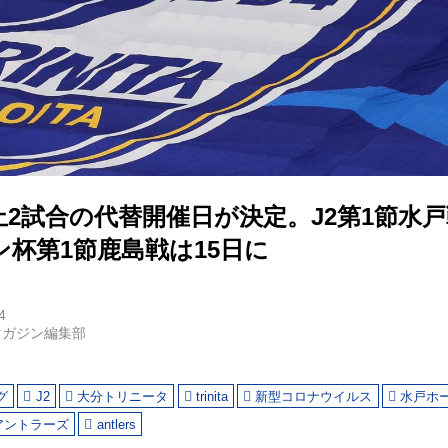
2試合の代替開催日が決定。J2第1節水戸
杯第1節鹿島戦は15日に
4
マガジン編集部
グ
J2
大分トリニータ
trinita
新型コロナウイルス
水戸ホ
アントラーズ
antlers