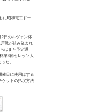
もに昭和電工ドー
月2日のルヴァン杯
水戸戦が組み込まれ
からはまた予定通
ン杯第3節セレッソ大
なった。
開催日に使用はする
チケットの払戻方法