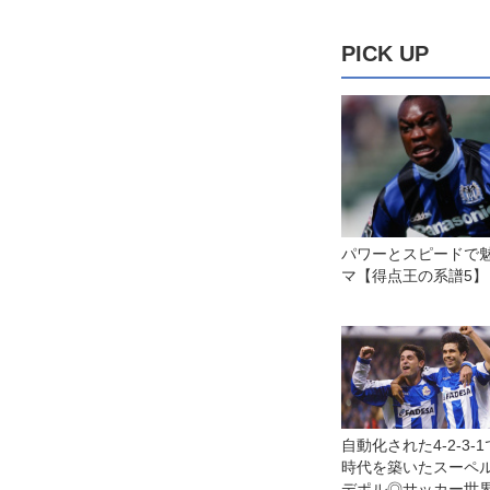
PICK UP
パワーとスピードで
マ【得点王の系譜5】
自動化された4-2-3-
時代を築いたスーペ
デポル◎サッカー世