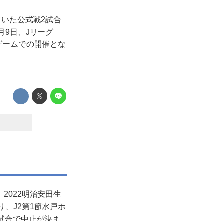
ていた公式戦2試合
月9日、Jリーグ
ゲームでの開催とな
2022明治安田生
り、J2第1節水戸ホ
試合で中止が決ま