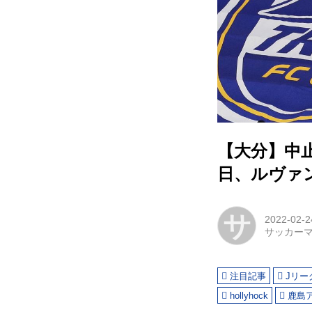
【大分】中止
日、ルヴァン
サ
2022-02-2
サッカー
注目記事
Jリー
hollyhock
鹿島