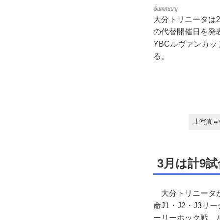
大分トリニータは
の代替開催日を発表
YBCルヴァンカ
る。
上写真＝
3月は計9
大分トリニータが改
命J1・J2・J3
ーリーホック戦、