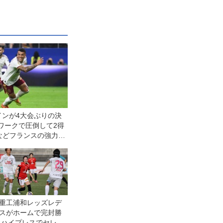
インが4大会ぶりの決
ワークで圧倒して2得
などフランスの強力攻
快勝
重工浦和レッズレデ
スがホームで完封勝
 ハイプレスでセレッ