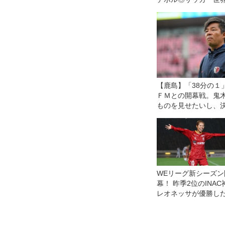
産第27回
【鹿島】「38分の１
ＦＭとの開幕戦。鬼
ものを見せたいし、
で戦う」
WEリーグ新シーズン
幕！ 昨季2位のINAC
レオネッサが優勝し
テレ・東京ヴェルデ
レーザを下して白星