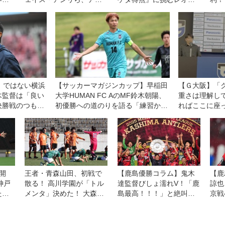
ア王者へパリ五輪世代21
セアラ。８・７横浜ＦＭ
ソ大
人発表！
との開幕戦は「王者であ
スを
る自分たちの力を示す機
グ第
会」と意気込む
」ではない横浜
【サッカーマガジンカップ】早稲田
【Ｇ大阪】「
木監督は「良い
大学HUMAN FC AのMF鈴木朝陽、
重さは理解し
決勝戦のつもり
初優勝への道のりを語る「練習から
ればここに座
雰囲気を変えて取り組んできた」
のレジェンド
目指すのはど
開
王者・青森山田、初戦で
【鹿島優勝コラム】鬼木
【鹿
神戸
散る！ 高川学園が「トル
達監督びしょ濡れV！「鹿
諒也
た日
メンタ」決めた！ 大森風
島最高！！！」と絶叫し
京戦
ィベ
牙の2ゴールで2-1で逃げ
た指揮官がここに帰って
しみ
発進
切り！【2回戦】
きた意味。「やっと一員
い」
になれたかな」