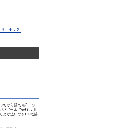
ーリーホック
ぷちから勝ち点2！ 水
尋の2ゴールで先行も川
んとか追いつきPK戦勝