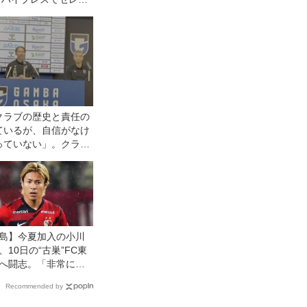
阪ヤンマーレディー
攻守に圧倒◎WEリー
11節
クラブの歴史と責任の
ているが、自信がなけ
っていない」。クラブ
、明神智和・新監督が
んなチームなのか？
島】今夏加入の小川
、10日の“古巣”FC東
へ闘志。「非常に楽
。絶対に負けたくな
Recommended by