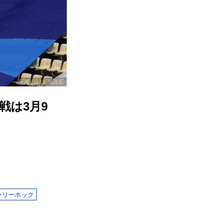
写真◎J.LEAGUE
戦は3月9
ーリーホック