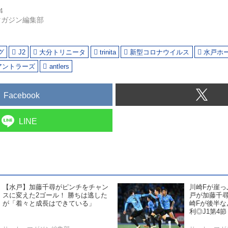
4
マガジン編集部
グ
J2
大分トリニータ
trinita
新型コロナウイルス
水戸ホ
アントラーズ
antlers
Facebook
LINE
【水戸】加藤千尋がピンチをチャン
川崎Fが崖っ
スに変えた2ゴール！ 勝ちは逃した
戸が加藤千
が「着々と成長はできている」
崎Fが後半な
利◎J1第4節