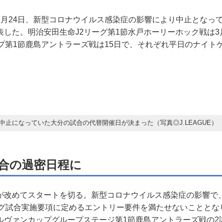
2月24日、新型コロナウイルス感染症の影響により中止となっ
した。明治安田生命J2リーグ第1節水戸ホーリーホック戦は3
ップ第1節鹿島アントラーズ戦は15日で、それぞれ平日のナイト
中止になっていた大分の試合の代替開催日が決まった（写真◎J.LEAGUE）
試合の過密日程に
めてスタートを切る。新型コロナウイルス感染症の影響で、​​
リーグ試合実施要項に定めるエントリー要件を満たせないこととな
ルヴァンカップグループステージ第1節鹿島アントラーズ戦の2