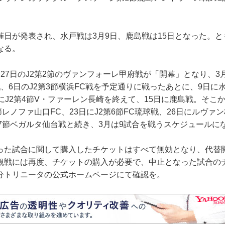
日が発表され、水戸戦は3月9日、鹿島戦は15日となった。と
なる。
27日のJ2第2節のヴァンフォーレ甲府戦が「開幕」となり、3
、6日のJ2第3節横浜FC戦を予定通りに戦ったあとに、9日に
にJ2第4節V・ファーレン長崎を終えて、15日に鹿島戦。そこ
5節レノファ山口FC、23日にJ2第6節FC琉球戦、26日にルヴァ
第7節ベガルタ仙台戦と続き、3月は9試合を戦うスケジュールに
た試合に関して購入したチケットはすべて無効となり、代替
観戦には再度、チケットの購入が必要で、中止となった試合の
分トリニータの公式ホームページにて確認を。