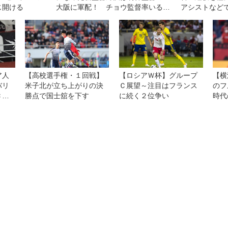
じ開ける
大阪に軍配！ チョウ監督率いる浦
アシストなど
和は一人少ない中、意欲を示すも一
歩及ばず◎J１開幕戦
ア人
【高校選手権・１回戦】
【ロシアＷ杯】グループ
【横
バリ
米子北が立ち上がりの決
Ｃ展望～注目はフランス
のフ
ＣＬ
勝点で国士舘を下す
に続く２位争い
時代
イト
「負
史に
りま