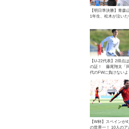
【明日準決勝】青森
1年生、松木が泣いた
【U-22代表】2得点
の証！ 藤尾翔太「
代のFWに負けないよ
結果で示していきた
【W杯】スペインが4
の世界一！ 10人の