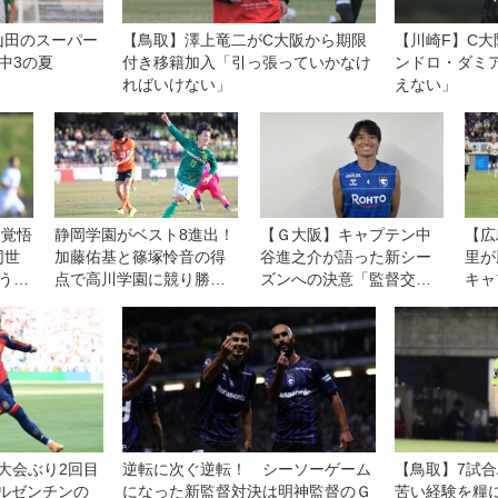
山田のスーパー
【鳥取】澤上竜二がC大阪から期限
【川崎F】C
中3の夏
付き移籍加入「引っ張っていかなけ
ンドロ・ダミ
ればいけない」
えない」
は覚悟
静岡学園がベスト8進出！
【Ｇ大阪】キャプテン中
【広
同世
加藤佑基と篠塚怜音の得
谷進之介が語った新シー
里が
うに
点で高川学園に競り勝つ
ズンへの決意「監督交代
キャ
い」
【3回戦】
は言い訳にならない。結
急事
果が出せなければ、ツケ
ころ
は全部、自分たちに回っ
る」
てくる」
大会ぶり2回目
逆転に次ぐ逆転！ シーソーゲーム
【鳥取】7試
アルゼンチンの
になった新監督対決は明神監督のＧ
苦い経験を糧