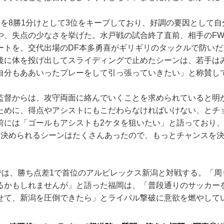
を8勝1分けとして3位をキープしており、好調の要因として自
や、失点の少なさを挙げた。水戸戦の試合終了直前、相手のF
ートを、交代出場のDF本多勇喜がギリギリのタックルで防いだ
後に体を投げ出してスライディングで止めたシーンは、若手は
自分もああいったプレーをして引っ張っていきたい」と称賛し
督からは、攻守両面に絡んでいくことを求められていると明
ために、得点やアシストにもこだわらなければいけない、とチ
前には「ゴールもアシストも2ケタを狙いたい」と語っており、
。決められるシーンはたくさんあったので、もっとチャンスを
では、勝ち点差1で首位のアルビレックス新潟と対戦する。「周
るかもしれませんが」と語った福岡は、「普段通りのサッカー
せて、新潟を圧倒できたら」とライバル撃破に意欲を燃やして