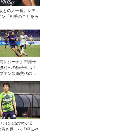
大阪との大一番。レア
アン「相手のことを考
島レジーナ】市瀬千
勝利への獅子奮迅！
プテン負傷交代の緊
態で「頼ってきたと
を、全部自分がや
合ぶり出場の常安澪、
に巻き返しへ「得点や