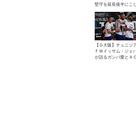
堅守を延長後半にこ
【Ｇ大阪】チュニジ
ＦＷイッサム・ジェ
が語るガンバ愛とＡ
２決勝への思い「タ
ルをこのクラブの歴
刻みたい！」