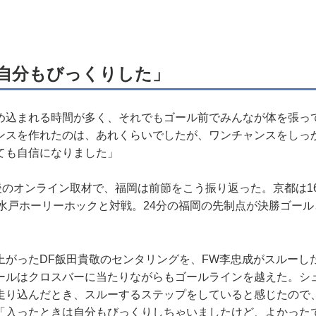
自分もびっくりした」
め込まれる時間が多く、それでもゴール前でみんなが体を張っ
ンスを作れたのは、あれくらいでしたが、ワンチャンスをしっ
ても自信になりました」
後のオンライン取材で、福岡は前節をこう振り返った。京都は1
で水戸ホーリーホックと対戦。24分の福岡の先制点が決勝ゴール
がったDF飯田貴敬のセンタリングを、FW李忠成がスルーし
ールはクロスバーに当たりながらもゴールラインを越えた。シ
走り込んだとき、スルーするステップをしていると感じたので
「入ったときは自分もびっくりしちゃいましたけど、よかった