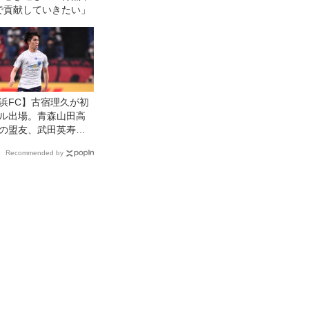
で貢献していきたい」
浜FC】古宿理久が初
ル出場。青森山田高
の盟友、武田英寿に
けたくない思いがあ
Recommended by
した」