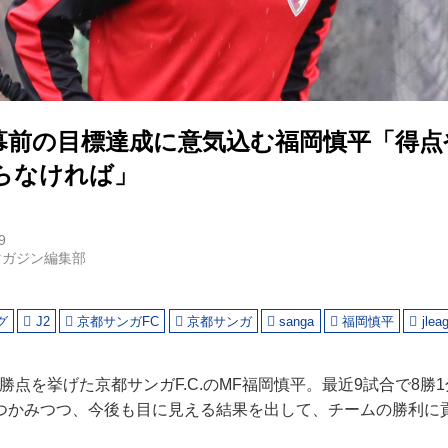
幕前の目標達成に意気込む福岡慎平「得点
らなければ」
9
マガジン編集部
グ
J2
京都サンガFC
京都サンガ
sanga
福岡慎平
jlea
決勝点を挙げた京都サンガF.C.のMF福岡慎平。最近9試合で8勝
つかみつつ、今後も目に見える結果を出して、チームの勝利に