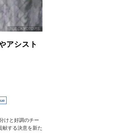
写真◎KYOTO.P.S.
やアシスト
gue
1分けと好調のチー
貢献する決意を新た