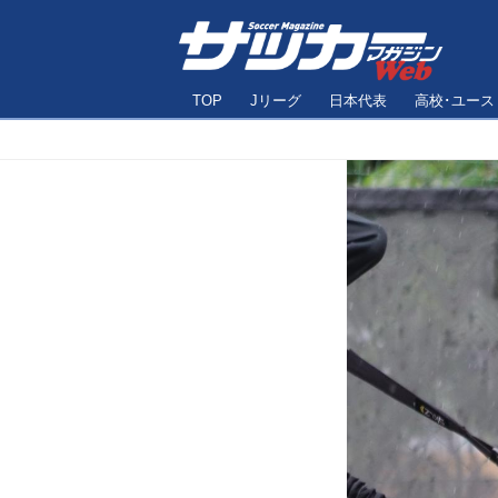
TOP
Jリーグ
日本代表
高校･ユース