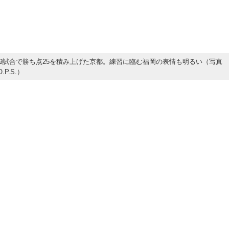
9試合で勝ち点25を積み上げた京都。練習に臨む福岡の表情も明るい（写真
.P.S.）