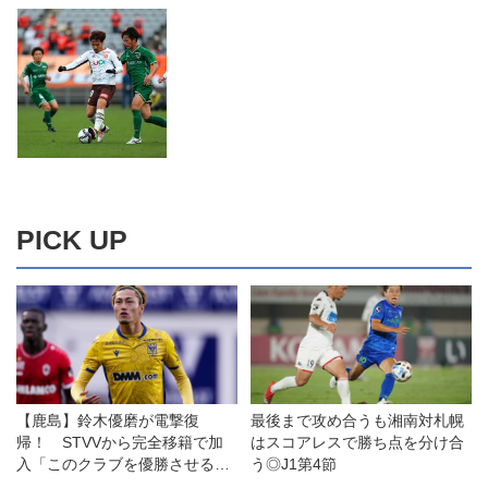
PICK UP
【鹿島】鈴木優磨が電撃復
最後まで攻め合うも湘南対札幌
帰！ STVVから完全移籍で加
はスコアレスで勝ち点を分け合
入「このクラブを優勝させるた
う◎J1第4節
めに帰ってきました」