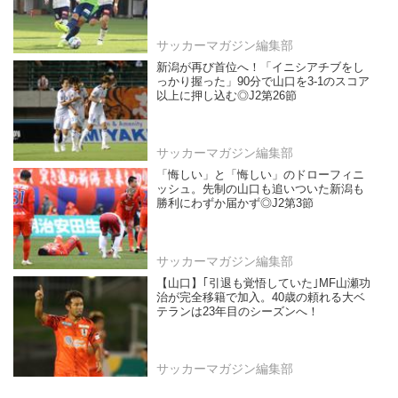
サッカーマガジン編集部
新潟が再び首位へ！「イニシアチブをし
っかり握った」90分で山口を3-1のスコア
以上に押し込む◎J2第26節
サッカーマガジン編集部
「悔しい」と「悔しい」のドローフィニ
ッシュ。先制の山口も追いついた新潟も
勝利にわずか届かず◎J2第3節
サッカーマガジン編集部
【山口】｢引退も覚悟していた｣MF山瀬功
治が完全移籍で加入。40歳の頼れる大ベ
テランは23年目のシーズンへ！
サッカーマガジン編集部