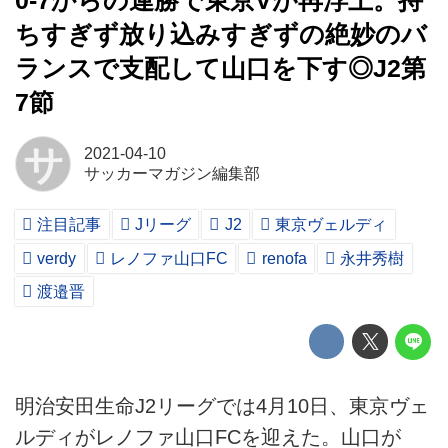
0-7からの連勝で東京Vが再浮上。持
ちすぎず放り込みすぎずの絶妙のバ
ランスで支配して山口を下す◎J2第
7節
サ
2021-04-10
サッカーマガジン編集部
注目記事
Jリーグ
J2
東京ヴェルディ
verdy
レノファ山口FC
renofa
永井秀樹
渡邉晋
明治安田生命J2リーグでは4月10日、東京ヴェ
ルディがレノファ山口FCを迎えた。山口が