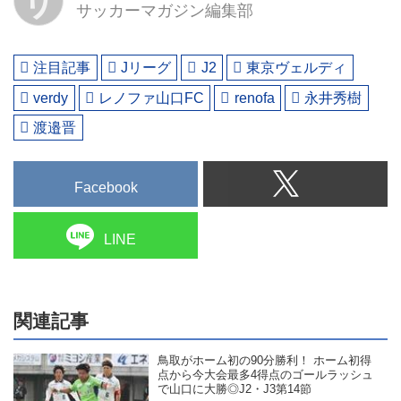
サ
サッカーマガジン編集部
注目記事
Jリーグ
J2
東京ヴェルディ
verdy
レノファ山口FC
renofa
永井秀樹
渡邉晋
Facebook
LINE
関連記事
鳥取がホーム初の90分勝利！ ホーム初得
点から今大会最多4得点のゴールラッシュ
で山口に大勝◎J2・J3第14節