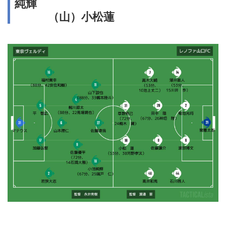
純輝
（山）小松蓮