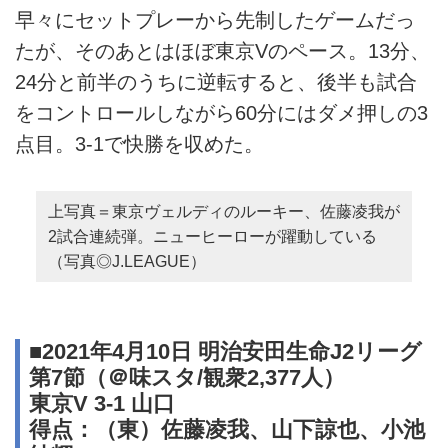
早々にセットプレーから先制したゲームだっ
たが、そのあとはほぼ東京Vのペース。13分、
24分と前半のうちに逆転すると、後半も試合
をコントロールしながら60分にはダメ押しの3
点目。3-1で快勝を収めた。
上写真＝東京ヴェルディのルーキー、佐藤凌我が
2試合連続弾。ニューヒーローが躍動している
（写真◎J.LEAGUE）
■2021年4月10日 明治安田生命J2リーグ
第7節（＠味スタ/観衆2,377人）
東京V 3-1 山口
得点：（東）佐藤凌我、山下諒也、小池