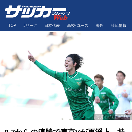
TOP
Jリーグ
日本代表
高校･ユース
海外
移籍情報
写真◎J.LEAGUE