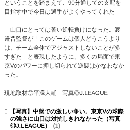
ということを踏まえて、90分通しての支配を
目指す中で今日は選手がよくやってくれた」
山口にとっては苦い逆転負けになった。渡
邉晋監督が「このゲームは個人どうこうより
は、チーム全体でアジャストしないことが多
すぎた」と表現したように、多くの局面で東
京Vのパワーに押し切られて逆襲はかなわなか
った。
現地取材◎平澤大輔 写真◎J.LEAGUE
【写真】中盤での激しい争い。東京Vの球際
の強さに山口は対抗しきれなかった（写真
◎J.LEAGUE）
1