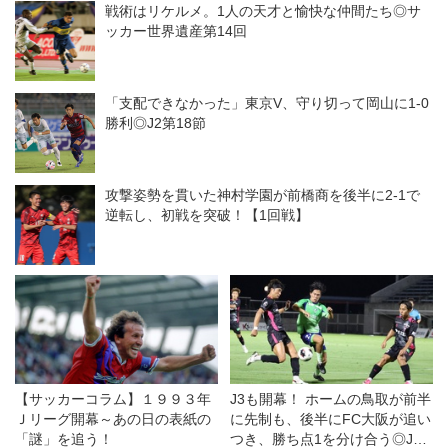
戦術はリケルメ。1人の天才と愉快な仲間たち◎サ
ッカー世界遺産第14回
「支配できなかった」東京V、守り切って岡山に1-0
勝利◎J2第18節
攻撃姿勢を貫いた神村学園が前橋商を後半に2-1で
逆転し、初戦を突破！【1回戦】
【サッカーコラム】１９９３年
J3も開幕！ ホームの鳥取が前半
Ｊリーグ開幕～あの日の表紙の
に先制も、後半にFC大阪が追い
「謎」を追う！
つき、勝ち点1を分け合う◎J3