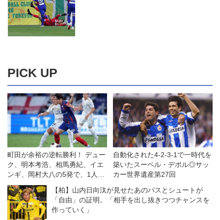
PICK UP
町田が余裕の逆転勝利！ デュー
自動化された4-2-3-1で一時代を
ク、明本考浩、相馬勇紀、イエ
築いたスーペル・デポル◎サッ
ンギ、岡村大八の5発で、1人少
カー世界遺産第27回
ないFC東京をひっくり返す◎J1
【柏】山内日向汰が見せたあのパスとシュートが
第1節
「自由」の証明。「相手を出し抜きつつチャンスを
作っていく」