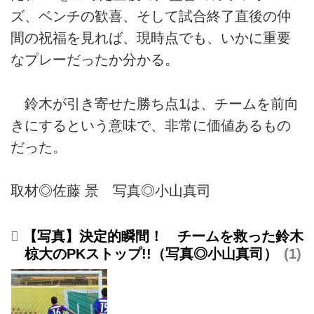
ズ、ベンチの歓喜、そして試合終了直後の仲
間の祝福を見れば、現時点でも、いかに重要
なプレーだったか分かる。
鈴木が引き寄せた勝ち点1は、チームを前向
きにするという意味で、非常に価値あるもの
だった。
取材◎佐藤 景 写真◎小山真司
【写真】決定的瞬間！ チームを救った鈴木
椋大のPKストップ!!（写真◎小山真司）
1