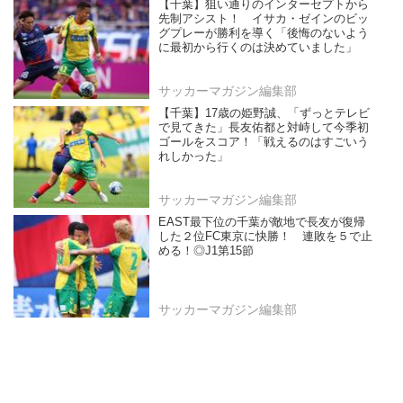
【千葉】狙い通りのインターセプトから
先制アシスト！ イサカ・ゼインのビッ
グプレーが勝利を導く「後悔のないよう
に最初から行くのは決めていました」
サッカーマガジン編集部
【千葉】17歳の姫野誠、「ずっとテレビ
で見てきた」長友佑都と対峙して今季初
ゴールをスコア！「戦えるのはすごいう
れしかった」
サッカーマガジン編集部
EAST最下位の千葉が敵地で長友が復帰
した２位FC東京に快勝！ 連敗を５で止
める！◎J1第15節
サッカーマガジン編集部