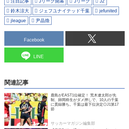
注目記事
Jリーグ開幕
Jリーグ
J2
鈴木涼大
ジェフユナイテッド千葉
jefunited
jleague
尹晶煥
Facebook
LINE
関連記事
鹿島がEAST1位確定！ 荒木遼太郎が先
制、師岡柊生がダメ押しで、10人の千葉
に貫録勝ち。千葉は最下位決定◎J1第17
節
サッカーマガジン編集部