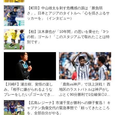
【町田】中山雄太を刺す危機感の源は「勝負弱
さ」。日本とアジアのタイトルへ「心を揺さぶるサ
ッカーを」（インタビュー）
【柏】汰木康也が「10年間」の思いを乗せた「3つ
の初」ゴール！「このスタジアムで取れたことは特
別です」
【川崎F】瀬古樹、覚悟の楽し
「鹿島vs神戸」で頂上決戦！ 西
み。｢相手に嫌がられるような
地区のラストバトルは神戸がし
プレーをしたい｣｢ゴールできる
ぶとく90分勝利で1位確保◎J1
選手になりたい｣
第18節
【広島レジーナ】市瀬千里が勝利への獅子奮迅！ キ
ャプテン負傷交代の緊急事態で「頼ってきたところ
を、全部自分がやる」