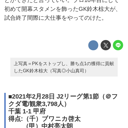
初めて開幕スタメンを飾ったGK鈴木椋大が、
試合終了間際に大仕事をやってのけた。
上写真＝PKをストップし、勝ち点1の獲得に貢献
したGK鈴木椋大（写真◎小山真司）
■2021年2月28日 J2リーグ第1節（＠フ
クダ電/観衆3,798人）
千葉 1-1 甲府
得点:（千）ブワニカ啓太
（甲）中村亮太朗