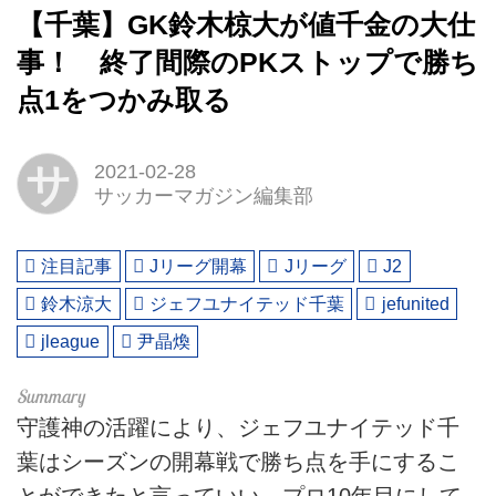
【千葉】GK鈴木椋大が値千金の大仕
事！ 終了間際のPKストップで勝ち
点1をつかみ取る
サ
2021-02-28
サッカーマガジン編集部
注目記事
Jリーグ開幕
Jリーグ
J2
鈴木涼大
ジェフユナイテッド千葉
jefunited
jleague
尹晶煥
守護神の活躍により、ジェフユナイテッド千
葉はシーズンの開幕戦で勝ち点を手にするこ
とができたと言っていい。プロ10年目にして