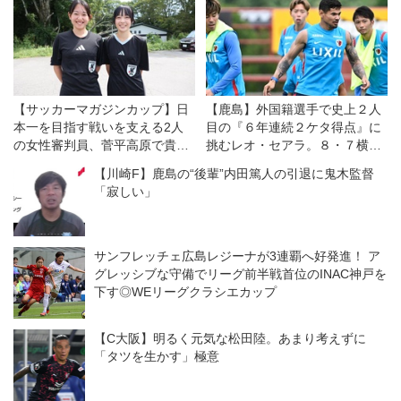
【サッカーマガジンカップ】日
【鹿島】外国籍選手で史上２人
本一を目指す戦いを支える2人
目の『６年連続２ケタ得点』に
の女性審判員、菅平高原で貴重
挑むレオ・セアラ。８・７横浜
な経験
ＦＭとの開幕戦は「王者である
【川崎F】鹿島の“後輩”内田篤人の引退に鬼木監督
自分たちの力を示す機会」と意
「寂しい」
気込む
サンフレッチェ広島レジーナが3連覇へ好発進！ ア
グレッシブな守備でリーグ前半戦首位のINAC神戸を
下す◎WEリーグクラシエカップ
【C大阪】明るく元気な松田陸。あまり考えずに
「タツを生かす」極意