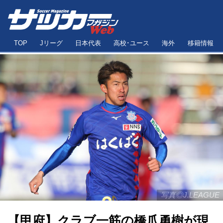
TOP
Jリーグ
日本代表
高校･ユース
海外
移籍情報
写真◎J.LEAGUE
【甲府】クラブ一筋の橋爪勇樹が現