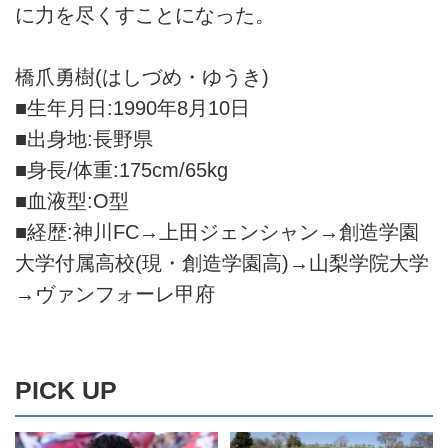
に力を尽くすことになった。
橋爪勇樹(はしづめ・ゆうき)
■生年月日:1990年8月10日
■出身地:長野県
■身長/体重:175cm/65kg
■血液型:O型
■経歴:神川FC→上田ジェンシャン→創造学園
大学付属高校(現・創造学園高)→山梨学院大学
→ヴァンフォーレ甲府
PICK UP