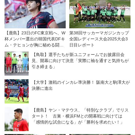
【鹿島】23日のFC東京戦へ、W
第38回サッカーマガジンカップ
杯メンバー選出の韓国代表DFキ
全国レディース大会2025大会3
ム・テヒョンが胸に秘める闘争
日目レポート
心。「勝つ気持ちで準備する」
【鳥取】選手たちが新ユニフォームでお披露目会
見、開幕に向けて決意「実際に袖を通すと気持ちが
引き締まる」
【大学】激戦のインカレ準決勝！ 阪南大と駒澤大が
決勝に進出
【鹿島】ヤン・マテウス、「特別なクラブ」でリス
タート！ 古巣・横浜FMとの開幕戦に向けては
「感情的な試合になる」が「勝利を求めたい！」