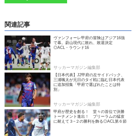
関連記事
ヴァンフォーレ甲府の冒険はアジア16強
で幕。蔚山現代に敗れ、敗退決定
◎ACL・ラウンド16
サッカーマガジン編集部
【日本代表】J2甲府の左サイドバック、
三浦颯太が元日のタイ戦に臨む日本代表
に追加招集「甲府で選ばれたことは特
別」
サッカーマガジン編集部
甲府が歴史を創る！ 堂々の首位で決勝
トーナメント進出！ ブリーラムの猛攻
に耐えて３−２の勝利を飾る◎ACL第６節