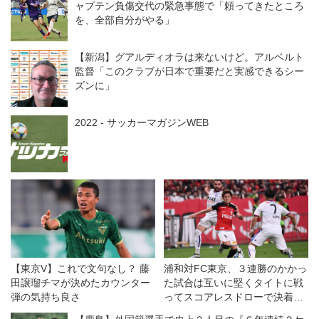
ャプテン負傷交代の緊急事態で「頼ってきたところ
を、全部自分がやる」
【新潟】グアルディオラは来ないけど。アルベルト
監督「このクラブが日本で重要だと実感できるシー
ズンに」
2022 - サッカーマガジンWEB
【東京V】これで文句なし？ 藤
浦和対FC東京、３連勝のかかっ
田譲瑠チマが決めたカウンター
た試合は互いに堅くタイトに戦
弾の気持ち良さ
ってスコアレスドローで決着
◎J１第20節