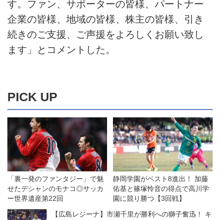
す。ファン、サポーターの皆様、パートナー
企業の皆様、地域の皆様、株主の皆様、引き
続きのご支援、ご声援をよろしくお願い致し
ます」とコメントした。
PICK UP
「裏一発のファンタジー」で魅
静岡学園がベスト8進出！ 加藤
せたデシャンのモナコ◎サッカ
佑基と篠塚怜音の得点で高川学
ー世界遺産第22回
園に競り勝つ【3回戦】
【広島レジーナ】市瀬千里が勝利への獅子奮迅！ キ