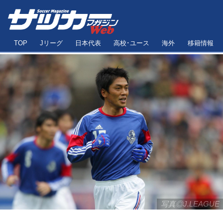
TOP
Jリーグ
日本代表
高校･ユース
海外
移籍情報
写真◎J.LEAGUE