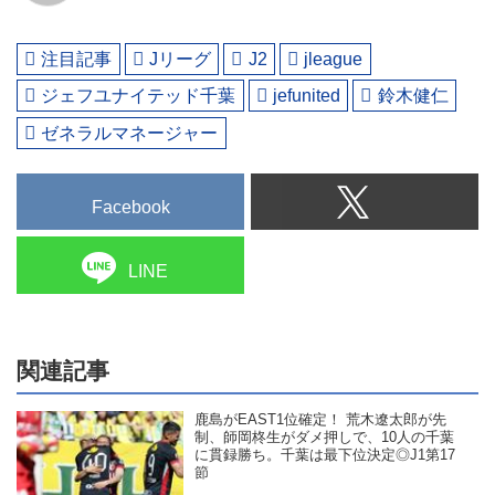
注目記事
Jリーグ
J2
jleague
ジェフユナイテッド千葉
jefunited
鈴木健仁
ゼネラルマネージャー
Facebook
LINE
関連記事
鹿島がEAST1位確定！ 荒木遼太郎が先
制、師岡柊生がダメ押しで、10人の千葉
に貫録勝ち。千葉は最下位決定◎J1第17
節