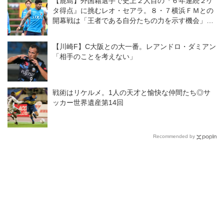
【鹿島】外国籍選手で史上２人目の『６年連続２ケ
タ得点』に挑むレオ・セアラ。８・７横浜ＦＭとの
開幕戦は「王者である自分たちの力を示す機会」と
意気込む
【川崎F】C大阪との大一番。レアンドロ・ダミアン
「相手のことを考えない」
戦術はリケルメ。1人の天才と愉快な仲間たち◎サ
ッカー世界遺産第14回
Recommended by