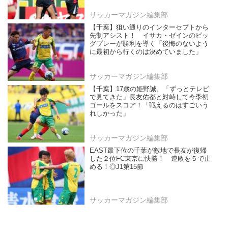
サッカーマガジン編集部
【千葉】狙い通りのインターセプトから
先制アシスト！ イサカ・ゼインのビッ
グプレーが勝利を導く「後悔のないよう
に最初から行くのは決めていました」
サッカーマガジン編集部
【千葉】17歳の姫野誠、「ずっとテレビ
で見てきた」長友佑都と対峙して今季初
ゴールをスコア！「戦えるのはすごいう
れしかった」
サッカーマガジン編集部
EAST最下位の千葉が敵地で長友が復帰
した２位FC東京に快勝！ 連敗を５で止
める！◎J1第15節
サッカーマガジン編集部