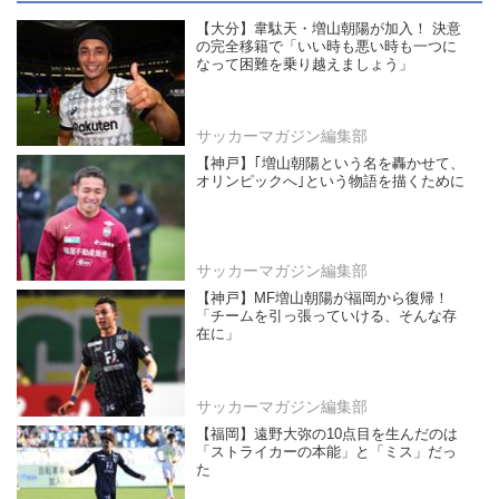
【大分】韋駄天・増山朝陽が加入！ 決意
の完全移籍で「いい時も悪い時も一つに
なって困難を乗り越えましょう」
サッカーマガジン編集部
【神戸】｢増山朝陽という名を轟かせて、
オリンピックへ｣という物語を描くために
サッカーマガジン編集部
【神戸】MF増山朝陽が福岡から復帰！
「チームを引っ張っていける、そんな存
在に」
サッカーマガジン編集部
【福岡】遠野大弥の10点目を生んだのは
「ストライカーの本能」と「ミス」だっ
た