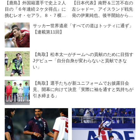
【鹿島】外国籍選手で史上２人
【日本代表】南野＆三笘不在の
目の『６年連続２ケタ得点』に
左シャドー、アイスランド戦先
挑むレオ・セアラ。８・７横浜
発の伊東純也、後半開始から務
ＦＭとの開幕戦は「王者である
めた中村敬斗に加え、順調に回
サッカー世界遺産「すべての道はトッティに通ず」
自分たちの力を示す機会」と意
復中の鈴木唯人も名乗り！
【連載第11回】
気込む
【鳥取】松本太一がチームへの貢献のために目指す
Jデビュー「自分自身が変わらないと貢献できな
い」
【鳥取】選手たちが新ユニフォームでお披露目会
見、開幕に向けて決意「実際に袖を通すと気持ちが
引き締まる」