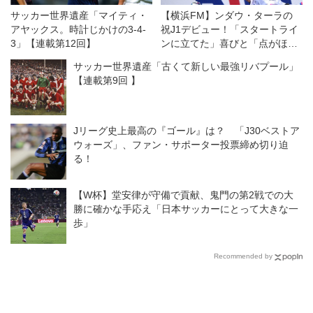
サッカー世界遺産「マイティ・
【横浜FM】ンダウ・ターラの
アヤックス。時計じかけの3-4-
祝J1デビュー！「スタートライ
3」【連載第12回】
ンに立てた」喜びと「点がほし
かった」悔しさと
サッカー世界遺産「古くて新しい最強リバプール」
【連載第9回 】
Jリーグ史上最高の『ゴール』は？ 「J30ベストア
ウォーズ」、ファン・サポーター投票締め切り迫
る！
【W杯】堂安律が守備で貢献、鬼門の第2戦での大
勝に確かな手応え「日本サッカーにとって大きな一
歩」
Recommended by