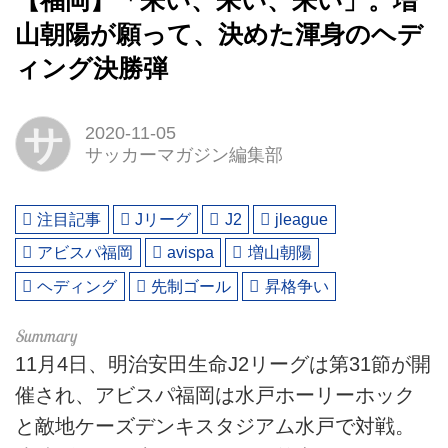
【福岡】「来い、来い、来い」。増
山朝陽が願って、決めた渾身のヘデ
ィング決勝弾
サ
2020-11-05
サッカーマガジン編集部
注目記事
Jリーグ
J2
jleague
アビスパ福岡
avispa
増山朝陽
ヘディング
先制ゴール
昇格争い
11月4日、明治安田生命J2リーグは第31節が開
催され、アビスパ福岡は水戸ホーリーホック
と敵地ケーズデンキスタジアム水戸で対戦。