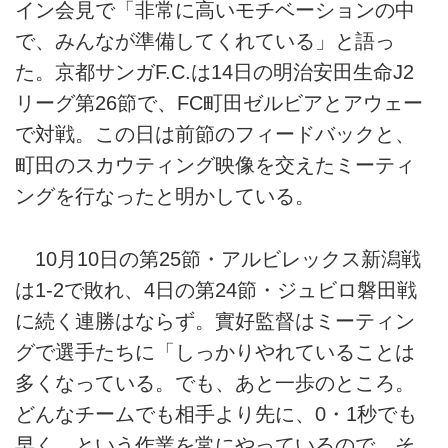
イン会見で「非常に高いモチベーションの中
で、みんなが準備してくれている」と語っ
た。京都サンガF.C.は14日の明治安田生命J2
リーグ第26節で、FC町田ゼルビアとアウェー
で対戦。この日は前節のフィードバックと、
町田のスカウティング映像を交えたミーティ
ングを行なったと明かしている。
10月10日の第25節・アルビレックス新潟戦
は1-2で敗れ、4日の第24節・ジュビロ磐田戦
に続く連勝はならず。實好監督はミーティン
グで選手たちに「しっかりやれていることは
多くなっている。でも、あと一歩のところ。
どんなチームでも相手より先に、0・1秒でも
早く、という作業を常にやっているので、そ