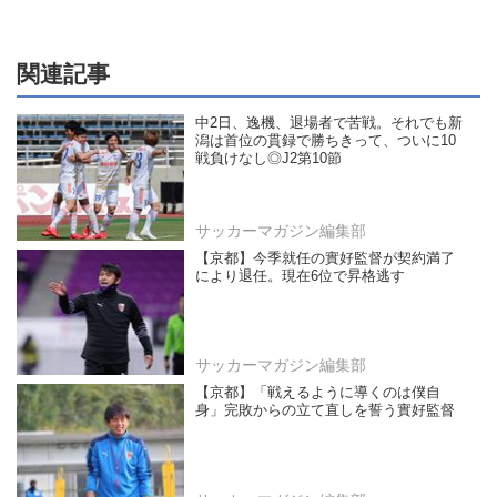
関連記事
中2日、逸機、退場者で苦戦。それでも新
潟は首位の貫録で勝ちきって、ついに10
戦負けなし◎J2第10節
サッカーマガジン編集部
【京都】今季就任の實好監督が契約満了
により退任。現在6位で昇格逃す
サッカーマガジン編集部
【京都】「戦えるように導くのは僕自
身」完敗からの立て直しを誓う實好監督