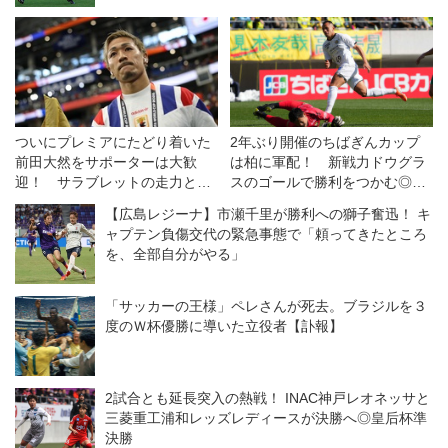
ついにプレミアにたどり着いた
2年ぶり開催のちばぎんカップ
前田大然をサポーターは大歓
は柏に軍配！ 新戦力ドウグラ
迎！ サラブレットの走力と農
スのゴールで勝利をつかむ◎プ
耕馬の献身でイプスウィッチに
レシーズン
【広島レジーナ】市瀬千里が勝利への獅子奮迅！ キ
残留をもたらす！【英国通信】
ャプテン負傷交代の緊急事態で「頼ってきたところ
を、全部自分がやる」
「サッカーの王様」ペレさんが死去。ブラジルを３
度のＷ杯優勝に導いた立役者【訃報】
2試合とも延長突入の熱戦！ INAC神戸レオネッサと
三菱重工浦和レッズレディースが決勝へ◎皇后杯準
決勝