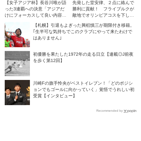
【女子アジア杯】長谷川唯が語
先発した堂安律、２点に絡んで
った3連覇への決意「アジアだ
勝利に貢献！ フライブルクが
けにフォーカスして良い内容で
敵地でオリンピアコスを下して
勝てるように」
白星発進【EL】
【札幌】引退もよぎった興梠慎三が期限付き移籍。
｢生半可な気持ちでこのクラブにやって来たわけで
はありません｣
初優勝を果たした1972年の走る日立【連載◎J前夜
を歩く第12回】
川崎Fの旗手怜央がベストイレブン！「どのポジシ
ョンでもゴールに向かっていく」覚悟でうれしい初
受賞【インタビュー】
Recommended by