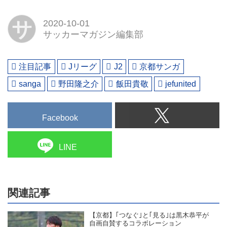
サ
2020-10-01
サッカーマガジン編集部
注目記事
Jリーグ
J2
京都サンガ
sanga
野田隆之介
飯田貴敬
jefunited
Facebook
LINE
関連記事
【京都】｢つなぐ｣と｢見る｣は黒木恭平が
自画自賛するコラボレーション