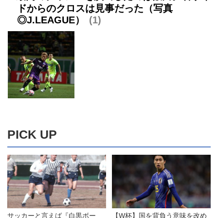
ドからのクロスは見事だった（写真
◎J.LEAGUE）
1
PICK UP
サッカーと言えば『白黒ボー
【W杯】国を背負う意味を改め