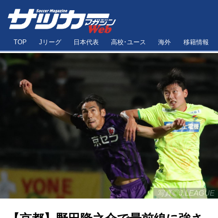
TOP
Jリーグ
日本代表
高校･ユース
海外
移籍情報
写真◎J.LEAGUE