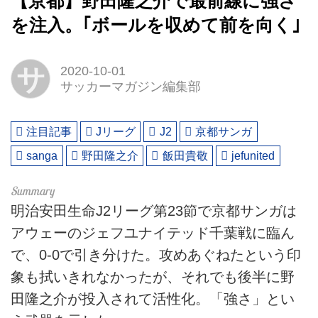
【京都】野田隆之介で最前線に強さ
を注入。｢ボールを収めて前を向く｣
サ
2020-10-01
サッカーマガジン編集部
注目記事
Jリーグ
J2
京都サンガ
sanga
野田隆之介
飯田貴敬
jefunited
明治安田生命J2リーグ第23節で京都サンガは
アウェーのジェフユナイテッド千葉戦に臨ん
で、0-0で引き分けた。攻めあぐねたという印
象も拭いきれなかったが、それでも後半に野
田隆之介が投入されて活性化。「強さ」とい