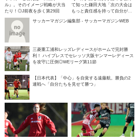
ル』。そのイメージ戦略が大当
て知った鎌田大地「次の大会は
たり！◎J前夜を歩く第29回
もっと責任感を持って自分が引
っ張っていきたい」
サッカーマガジン編集部 - サッカーマガジンWEB
三菱重工浦和レッズレディースがホームで完封勝
利！ ハイプレスでセレッソ大阪ヤンマーレディース
を攻守に圧倒◎WEリーグ第11節
【日本代表】「中心」を自覚する遠藤航。勝負の2
連戦へ「自分たちを見せて勝つ」