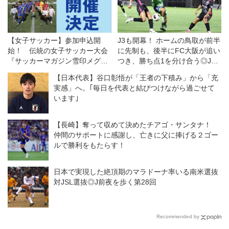
【女子サッカー】参加申込開
J3も開幕！ ホームの鳥取が前半
始！ 伝統の女子サッカー大会
に先制も、後半にFC大阪が追い
『サッカーマガジン雪印メグミ
つき、勝ち点1を分け合う◎J3
ルクカップ』開催
開幕戦
【日本代表】谷口彰悟が「王者の下積み」から「充
実感」へ。｢毎日を代表と結びつけながら過ごせて
います｣
【長崎】奪って収めて決めたチアゴ・サンタナ！
仲間のサポートに感謝し、亡きに父に捧げる２ゴー
ルで勝利をもたらす！
日本で実現した絶頂期のマラドーナ率いる南米選抜
対JSL選抜◎J前夜を歩く第28回
Recommended by