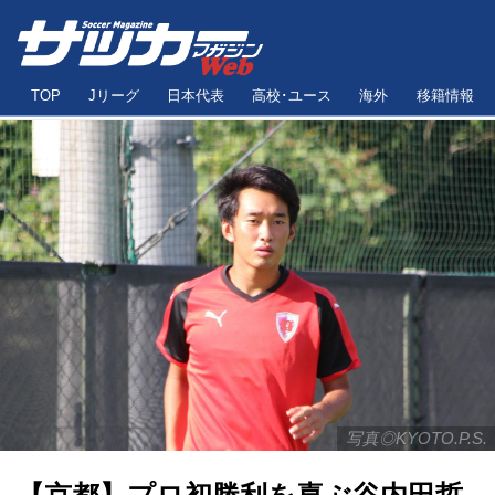
TOP
Jリーグ
日本代表
高校･ユース
海外
移籍情報
写真◎KYOTO.P.S.