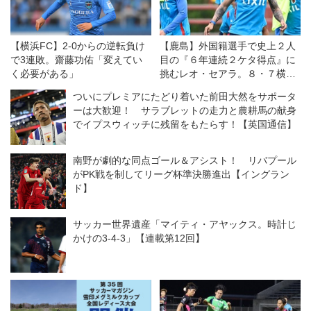
【横浜FC】2-0からの逆転負け
【鹿島】外国籍選手で史上２人
で3連敗。齋藤功佑「変えてい
目の『６年連続２ケタ得点』に
く必要がある」
挑むレオ・セアラ。８・７横浜
ＦＭとの開幕戦は「王者である
ついにプレミアにたどり着いた前田大然をサポータ
自分たちの力を示す機会」と意
ーは大歓迎！ サラブレットの走力と農耕馬の献身
気込む
でイプスウィッチに残留をもたらす！【英国通信】
南野が劇的な同点ゴール＆アシスト！ リバプール
がPK戦を制してリーグ杯準決勝進出【イングラン
ド】
サッカー世界遺産「マイティ・アヤックス。時計じ
かけの3-4-3」【連載第12回】