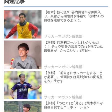
関連記事
【栃木】技巧派MF谷内田哲平が仲間入
り。京都から期限付き移籍で「栃木SCの
目標を達成できるように」
サッカーマガジン編集部
【京都】同期初ゴールはオレがいただ
く！ チョウ監督の言葉で恐れを捨てた山
田楓喜が「かっこいい」2年目へ
サッカーマガジン編集部
【京都】「前向きにサッカーをすること
が必要」。仙頭啓矢は完封負けの反省点
を次に生かす
サッカーマガジン編集部
【京都】｢つなぐ｣と｢見る｣は黒木恭平が
自画自賛するコラボレーション