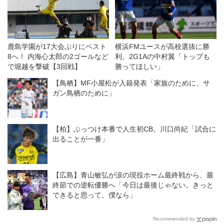
鹿島学園が17大会ぶりにベスト
横浜FMユースが高校選抜に勝
8へ！ 内海心太郎の2ゴールなど
利。2G1Aの中村翼「トップも
で堀越を撃破【3回戦】
勝ってほしい」
【鳥栖】MF小屋松が入籍発表「家族のために、サ
ガン鳥栖のために」
【柏】ぶっつけ本番で人生初CB。川口尚紀「試合に
出ることが一番」
【広島】青山敏弘が涙の現役ホーム最終戦から、最
終節での逆転優勝へ「今日は最後じゃない。きっと
できると思って、僕なら」
Recommended by