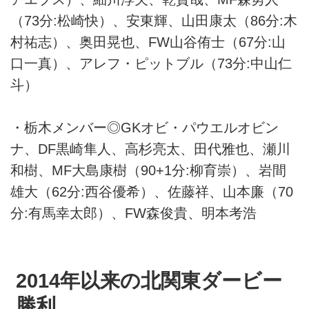
（73分:松崎快）、安東輝、山田康太（86分:木
村祐志）、奥田晃也、FW山谷侑士（67分:山
口一真）、アレフ・ピットブル（73分:中山仁
斗）
・栃木メンバー◎GKオビ・パウエルオビン
ナ、DF黒崎隼人、高杉亮太、田代雅也、瀬川
和樹、MF大島康樹（90+1分:柳育崇）、岩間
雄大（62分:西谷優希）、佐藤祥、山本廉（70
分:有馬幸太郎）、FW森俊貴、明本考浩
2014年以来の北関東ダービー
勝利