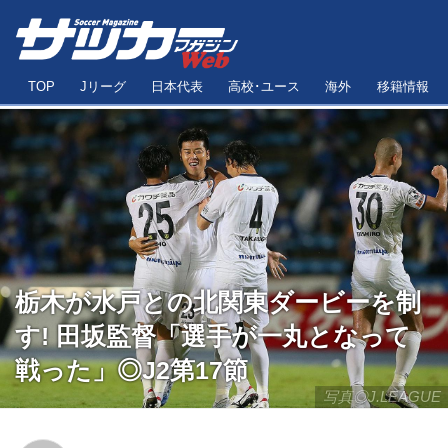
TOP
Jリーグ
日本代表
高校･ユース
海外
移籍情報
栃木が水戸との北関東ダービーを制
す! 田坂監督「選手が一丸となって
戦った」◎J2第17節
写真◎J.LEAGUE