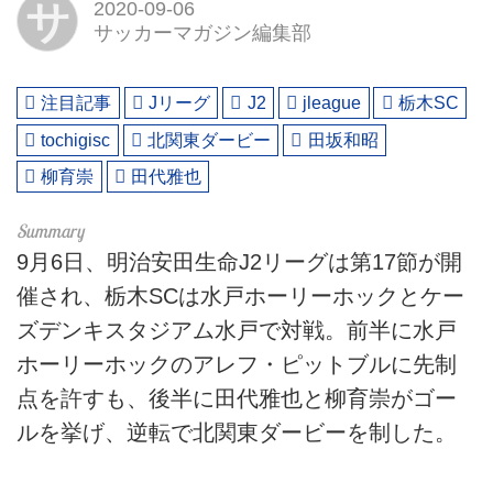
サ
2020-09-06
サッカーマガジン編集部
注目記事
Jリーグ
J2
jleague
栃木SC
tochigisc
北関東ダービー
田坂和昭
柳育崇
田代雅也
9月6日、明治安田生命J2リーグは第17節が開
催され、栃木SCは水戸ホーリーホックとケー
ズデンキスタジアム水戸で対戦。前半に水戸
ホーリーホックのアレフ・ピットブルに先制
点を許すも、後半に田代雅也と柳育崇がゴー
ルを挙げ、逆転で北関東ダービーを制した。