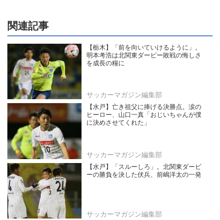
関連記事
【栃木】「前を向いていけるように」。
明本考浩は北関東ダービー敗戦の悔しさ
を成長の糧に
サッカーマガジン編集部
【水戸】亡き祖父に捧げる決勝点。涙の
ヒーロー、山口一真「おじいちゃんが僕
に決めさせてくれた」
サッカーマガジン編集部
【水戸】「スルーしろ」。北関東ダービ
ーの勝負を決した伏兵、前嶋洋太の一発
サッカーマガジン編集部