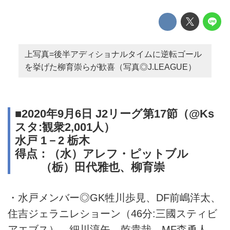
上写真=後半アディショナルタイムに逆転ゴール
を挙げた柳育崇らが歓喜（写真◎J.LEAGUE）
■2020年9月6日 J2リーグ第17節（@Ks
スタ:観衆2,001人）
水戸 1－2 栃木
得点：（水）アレフ・ピットブル
（栃）田代雅也、柳育崇
・水戸メンバー◎GK牲川歩見、DF前嶋洋太、
住吉ジェラニレショーン（46分:三國スティビ
アエブス）、細川淳矢、乾貴哉、MF森勇人