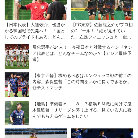
【日本代表】大迫敬介、優勝か
【FC東京】佐藤龍之介がプロ初
かる韓国戦で先発へ！ 「国と
の2ゴール！「絵が見えてい
してのプライドもある。どんな
た」左足フィニッシュと「蹴ら
形であれ、勝ちたい」
せてくれ」と頼んだPKで自信を
帰化選手が14人！ 今夜日本と対戦するインドネシ
形に
ア代表とは、どんなチームなのか？【アジア最終予
選】
【東京五輪】求めるべきはホンジュラス戦の前半の
内容。森保監督「この時間をいかに長くできるか」
◎テストマッチ
【鹿島】準備着々！ ８・７横浜ＦＭ戦に向けて鬼
木達監督「Ｊリーグを盛り上げる、見ている人に喜
んでもらえるゲームをしたい」