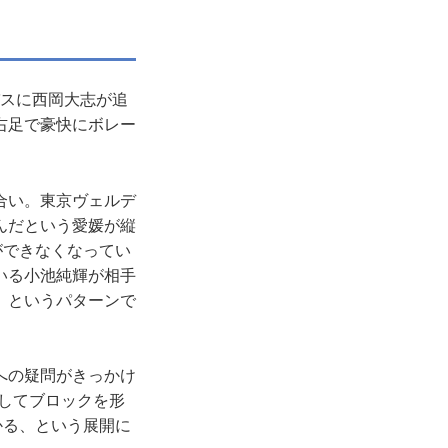
パスに西岡大志が追
右足で豪快にボレー
合い。東京ヴェルデ
んだという愛媛が縦
ができなくなってい
いる小池純輝が相手
、というパターンで
への疑問がきっかけ
にしてブロックを形
かる、という展開に