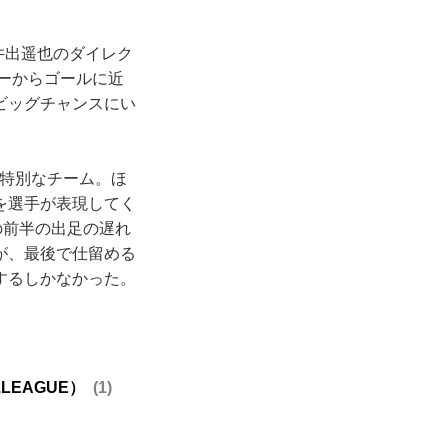
井出遥也のダイレク
ターからゴールに近
ビッグチャンスにい
は特別なチーム。ほ
を選手が表現してく
の前半の出足の遅れ
が、最後で仕留める
するしかなかった。
EAGUE）
1