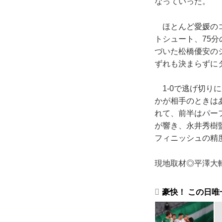
なっていった。
ほとんど愛媛のコ
トシュート、75
づいた松橋優安の
ずれも決まらずに
1-0で逃げ切り
かが相手のときは
れて、前半はパー
が響き、永井秀樹
フィニッシュの精
現地取材◎平澤大輔
豪快！ この日唯