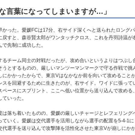
な言葉になってしまいますが…」
かった。愛媛FCは17分、右サイド深くへと送られたロング
に戻すと、森谷賢太郎がワンタッチクロス、これを丹羽詩温が
んで先制に成功した。
るチーム同士の対戦だったが、攻め合いというよりはつぶし
そうとするものの、厳しいマンツーマンマークで守る作戦で挑
しにかかったからで、東京Vはなかなか前を向いて攻めること
レスを回避するために生きたのが、右サイド。ワイドに張って
スペースにスプリント、ここへ低い位置から送り込んで攻める
していった。
は落ち着いたものの、愛媛の厳しいチャージとレフェリング
ていく。愛媛は交代選手を活用しながら選手の配置を5-4-1
交代選手を送り込んで攻撃陣を活性化させた東京Vが崩しにか