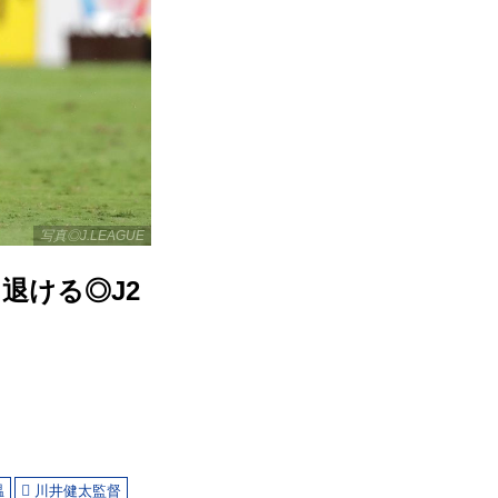
写真◎J.LEAGUE
退ける◎J2
温
川井健太監督