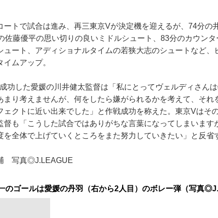
ートで試合は進み、再三東京Vが決定機を迎えるが、74分の
分の佐藤優平の思い切りの良いミドルシュート、83分のカウン
シュート、アディショナルタイムの若狭大志のシュートなど、
タイムアップ。
に成功した愛媛の川井健太監督は「私にとってヴェルディさん
あまり考えませんが、何をしたら嫌がられるかを考えて、それ
フェクトに近い出来でした」と作戦成功を称えた。東京Vはそ
監督も「こうした試合ではありがちな言葉になってしまいます
度を全体で上げていくところをまた努力していきたい」と反省
 写真◎J.LEAGUE
一のゴールは愛媛の丹羽（右から2人目）のボレー弾（写真◎J.L