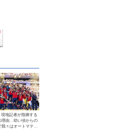
】現地記者が指摘する
の理由…幼い頃からの
で我々はオートマティ