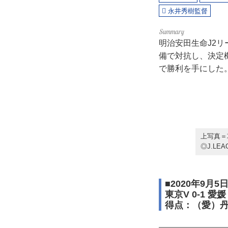
永井秀樹監督
明治安田生命J2リ
備で対抗し、決定
で勝利を手にした
上写真＝
◎J.LEA
■2020年9月
東京V 0-1 愛媛
得点：（愛）