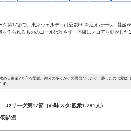
ーグ第17節で、東京ヴェルディは愛媛FCを迎えた一戦。愛媛
機を作られるもののゴールは許さず。序盤にスコアを動かした1点
。
攻める東京Vと守る愛媛。90分の多くがその構図だったが、勝ったのは愛媛
GUE）
5日 J2リーグ第17節（@味スタ:観衆1,781人）
丹羽詩温