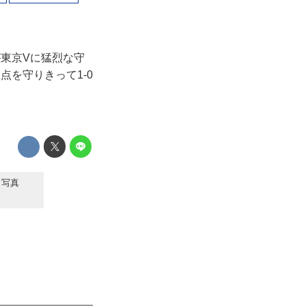
が東京Vに猛烈な守
を守りきって1-0
（写真