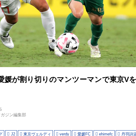
 愛媛が割り切りのマンツーマンで東京Vを
5
マガジン編集部
グ
J2
東京ヴェルディ
verdy
愛媛FC
ehimefc
丹羽詩