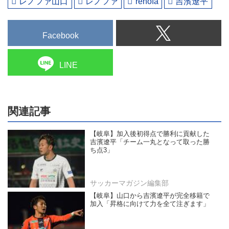
レノファ山口
レノファ
renofa
吉濱遼平
Facebook
LINE
関連記事
【岐阜】加入後初得点で勝利に貢献した
吉濱遼平「チーム一丸となって取った勝
ち点3」
サッカーマガジン編集部
【岐阜】山口から吉濱遼平が完全移籍で
加入「昇格に向けて力を全て注ぎます」