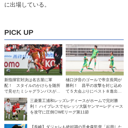
に出場している。
PICK UP
新指揮官対決は名古屋に軍
樋口汐音のゴールで帝京長岡が
配！ スタイルのかけらを随所
勝利！ 昌平の攻撃を封じ込め
で見せたミシャグランパスが吉
て５大会ぶりにベスト８進出
田エスパルスに１−０で勝利
【3回戦】
三菱重工浦和レッズレディースがホームで完封勝
◎J1第1節
利！ ハイプレスでセレッソ大阪ヤンマーレディース
を攻守に圧倒◎WEリーグ第11節
【長崎】ダジャレも絶好調の手倉森監督「起用した