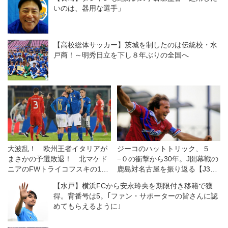
いのは、器用な選手」
【高校総体サッカー】茨城を制したのは伝統校・水
戸商！～明秀日立を下し８年ぶりの全国へ
大波乱！ 欧州王者イタリアが
ジーコのハットトリック、５
まさかの予選敗退！ 北マケド
−０の衝撃から30年。J開幕戦の
ニアのFWトライコフスキの1発
鹿島対名古屋を振り返る【J30
に沈む【Ｗ杯欧州予選】
周年】
【水戸】横浜FCから安永玲央を期限付き移籍で獲
得。背番号は5。｢ファン・サポーターの皆さんに認
めてもらえるように｣