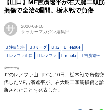
【山口】MF吉濱遼平が右大腿二頭筋
損傷で全治4週間。栃木戦で負傷
サ
2020-08-10
サッカーマガジン編集部
注目記事
Jリーグ
J2
jleague
レノファ山口
レノファ
renofa
吉濱遼平
J2のレノファ山口FCは10日、栃木戦で負傷交
代したMF吉濱遼平が、右大腿二頭筋損傷と診
断されたことを発表した。