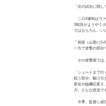
「次の試合に関し
この3連戦はヴァ
3戦目がようやく
ではもちろん、い
「前節（山形に0
一方で攻撃の部分
その攻撃面では、
「シュートまで行
戦う部分、駆け引
変化や臨機応変さ
力。どんな状況で
今季、監督に就任