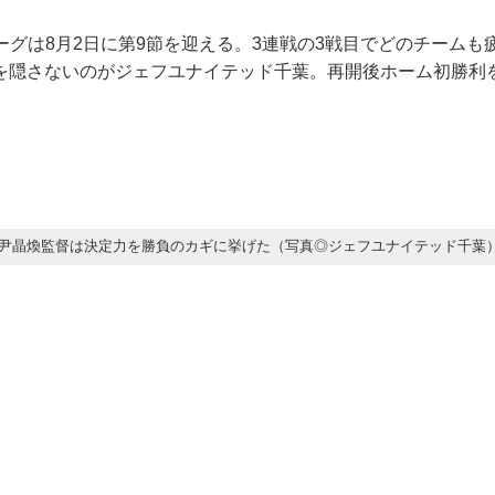
ーグは8月2日に第9節を迎える。3連戦の3戦目でどのチームも
を隠さないのがジェフユナイテッド千葉。再開後ホーム初勝利
尹晶煥監督は決定力を勝負のカギに挙げた（写真◎ジェフユナイテッド千葉