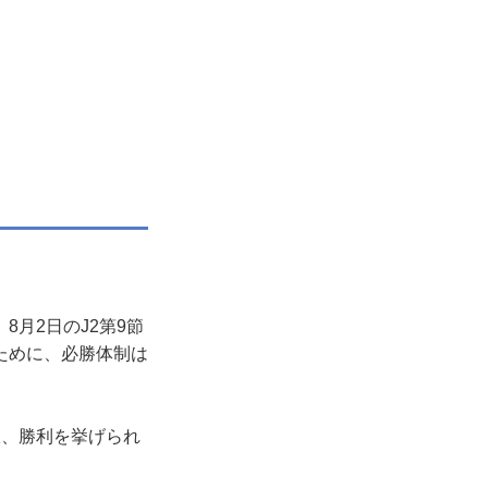
月2日のJ2第9節
ために、必勝体制は
限、勝利を挙げられ