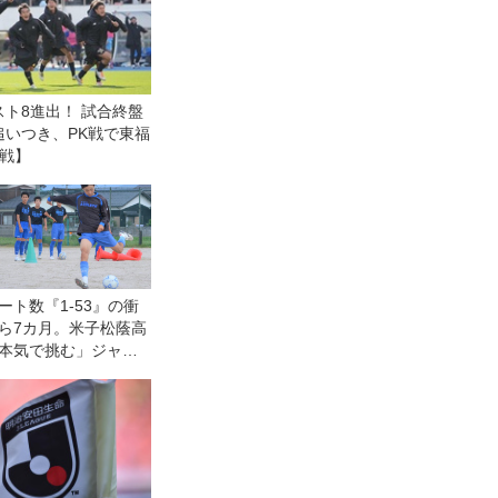
ト8進出！ 試合終盤
追いつき、PK戦で東福
回戦】
ート数『1-53』の衝
ら7カ月。米子松蔭高
本気で挑む」ジャイ
トキリング【不定期
2】