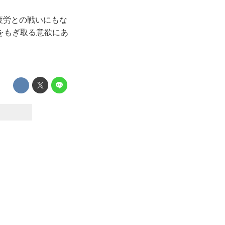
疲労との戦いにもな
をもぎ取る意欲にあ
）