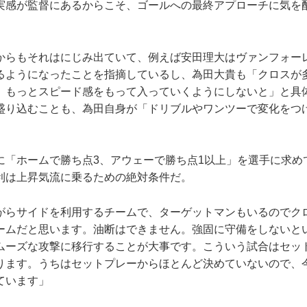
実感が監督にあるからこそ、ゴールへの最終アプローチに気を
。
らもそれはにじみ出ていて、例えば安田理大はヴァンフォー
るようになったことを指摘しているし、為田大貴も「クロスが
、もっとスピード感をもって入っていくようにしないと」と具
盛り込むことも、為田自身が「ドリブルやワンツーで変化をつ
「ホームで勝ち点3、アウェーで勝ち点1以上」を選手に求め
利は上昇気流に乗るための絶対条件だ。
がらサイドを利用するチームで、ターゲットマンもいるのでク
ームだと思います。油断はできません。強固に守備をしないと
ムーズな攻撃に移行することが大事です。こういう試合はセッ
ります。うちはセットプレーからほとんど決めていないので、
ています」