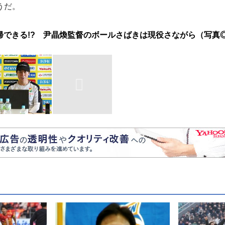
うだ。
帰できる!? 尹晶煥監督のボールさばきは現役さながら（写真