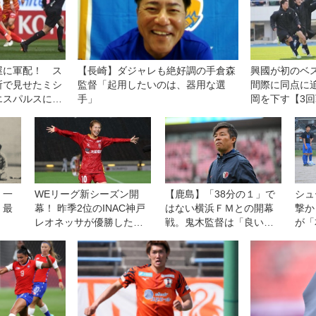
屋に軍配！ ス
【長崎】ダジャレも絶好調の手倉森
興國が初のベス
所で見せたミシ
監督「起用したいのは、器用な選
間際に同点に
エスパルスに１
手」
岡を下す【3
】一
WEリーグ新シーズン開
【鹿島】「38分の１」で
シュ
、最
幕！ 昨季2位のINAC神戸
はない横浜ＦＭとの開幕
撃か
レオネッサが優勝した日
戦。鬼木監督は「良いも
が「
テレ・東京ヴェルディベ
のを見せたいし、決勝戦
アン
レーザを下して白星発進
のつもりで戦う」
連載