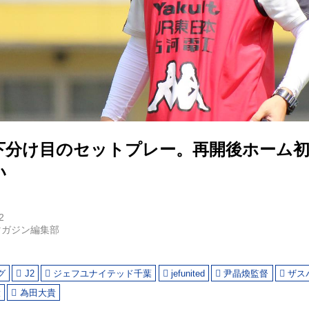
下分け目のセットプレー。再開後ホーム
い
2
マガジン編集部
グ
J2
ジェフユナイテッド千葉
jefunited
尹晶煥監督
ザス
大
為田大貴