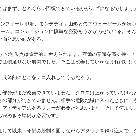
てはまず、どれぐらい回復できているかがカギになるでしょう
ンフォーレ甲府、モンテディオ山形とのアウェーゲームが続い
ホーム。コンディションに慎重な姿勢をうかがわせている。そ
い面と悪い面がある。
-0）の無失点は肯定的に考えられます。守備の意識を高く持っ
では物足りない展開でした。そこは改善していかなければいけ
具体的にどこをテコ入れしてくるだろう。
く部分がまだ改善できていません。クロスは上がっているけれ
きの部分ができていません。相手の危険地域に入ったときに、
、アイディアのあるプレーが必要だと思います。そして何より
も決めきる準備が必要です」
して以来、守備の統制を図りながらアタックを作り込んで、