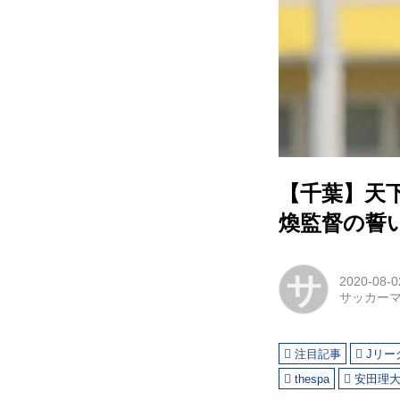
【千葉】天
煥監督の誓
サ
2020-08-0
サッカー
注目記事
Jリー
thespa
安田理