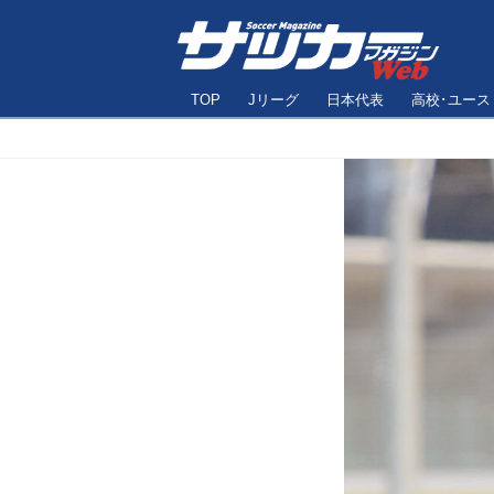
TOP
Jリーグ
日本代表
高校･ユース