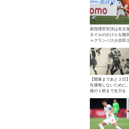
新指揮官対決は名古
タイルのかけらを随
ャグランパスが吉田
−０で勝利◎J1第1節
【開幕まであと２日
生後悔しないために
後の１秒まで全力を