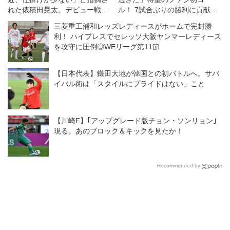
れた俵積田晃太。デビュー戦の
ル！ 7試合ぶりの勝利に貢献し
自己評価は「通用するところは
て『ゴイゴイスー』も
三菱重工浦和レッズレディースがホームで完封勝
通用したかなと」
利！ ハイプレスでセレッソ大阪ヤンマーレディース
を攻守に圧倒◎WEリーグ第11節
【日本代表】鎌田大地が韓国との初バトルへ。サバ
イバル術は「スタイルにプライドはない」こと
【川崎F】｢アップグレード版チョン・ソンリョン｣
現る。あのブロック＆キックを見たか！
Recommended by