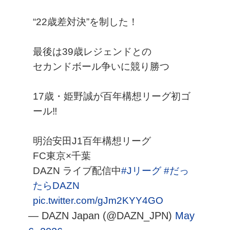
“22歳差対決”を制した！
最後は39歳レジェンドとの
セカンドボール争いに競り勝つ
17歳・姫野誠が百年構想リーグ初ゴ
ール‼️
明治安田J1百年構想リーグ
FC東京×千葉
DAZN ライブ配信中
#Jリーグ
#だっ
たらDAZN
pic.twitter.com/gJm2KYY4GO
— DAZN Japan (@DAZN_JPN)
May