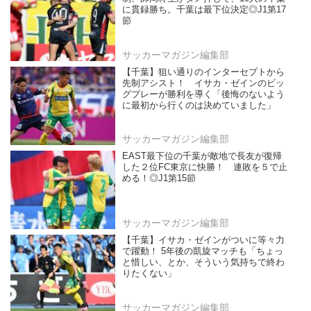
に貫録勝ち。千葉は最下位決定◎J1第17
節
サッカーマガジン編集部
【千葉】狙い通りのインターセプトから
先制アシスト！ イサカ・ゼインのビッ
グプレーが勝利を導く「後悔のないよう
に最初から行くのは決めていました」
サッカーマガジン編集部
EAST最下位の千葉が敵地で長友が復帰
した２位FC東京に快勝！ 連敗を５で止
める！◎J1第15節
サッカーマガジン編集部
【千葉】イサカ・ゼインがついに等々力
で躍動！ 5年後の凱旋マッチも「ちょっ
と惜しい、とか、そういう気持ちで終わ
りたくない」
サッカーマガジン編集部