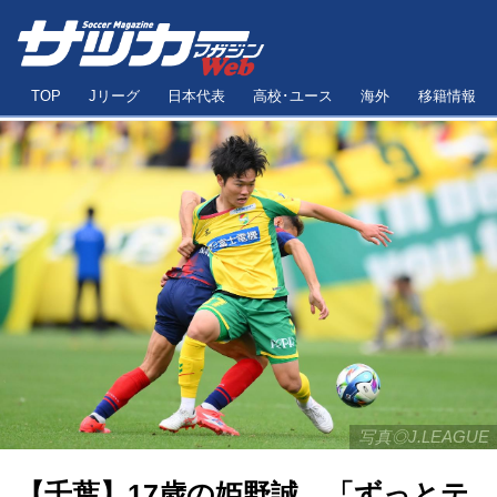
TOP
Jリーグ
日本代表
高校･ユース
海外
移籍情報
写真◎J.LEAGUE
【千葉】17歳の姫野誠、「ずっとテ