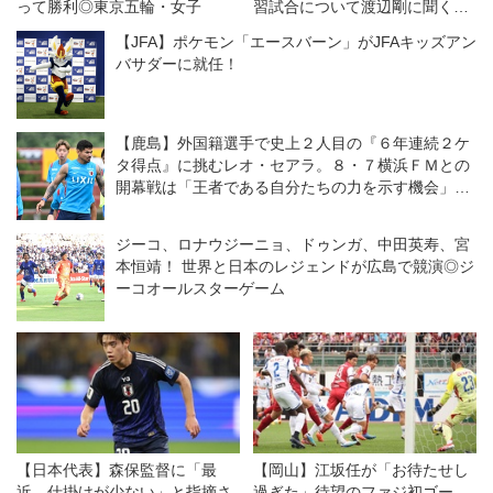
って勝利◎東京五輪・女子
習試合について渡辺剛に聞く
「綺麗に崩す相手だけじゃな
【JFA】ポケモン「エースバーン」がJFAキッズアン
い。そこは僕たちの課題」
バサダーに就任！
【鹿島】外国籍選手で史上２人目の『６年連続２ケ
タ得点』に挑むレオ・セアラ。８・７横浜ＦＭとの
開幕戦は「王者である自分たちの力を示す機会」と
意気込む
ジーコ、ロナウジーニョ、ドゥンガ、中田英寿、宮
本恒靖！ 世界と日本のレジェンドが広島で競演◎ジ
ーコオールスターゲーム
【日本代表】森保監督に「最
【岡山】江坂任が「お待たせし
近、仕掛けが少ない」と指摘さ
過ぎた」待望のファジ初ゴー