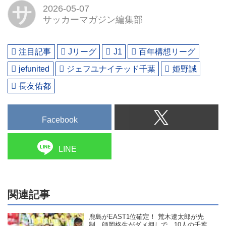
サ
2026-05-07
サッカーマガジン編集部
注目記事
Jリーグ
J1
百年構想リーグ
jefunited
ジェフユナイテッド千葉
姫野誠
長友佑都
Facebook
LINE
関連記事
鹿島がEAST1位確定！ 荒木遼太郎が先
制、師岡柊生がダメ押しで、10人の千葉