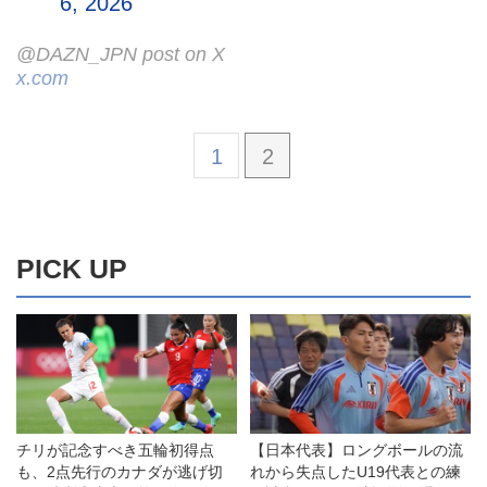
6, 2026
@DAZN_JPN post on X
x.com
1
2
PICK UP
チリが記念すべき五輪初得点
【日本代表】ロングボールの流
も、2点先行のカナダが逃げ切
れから失点したU19代表との練