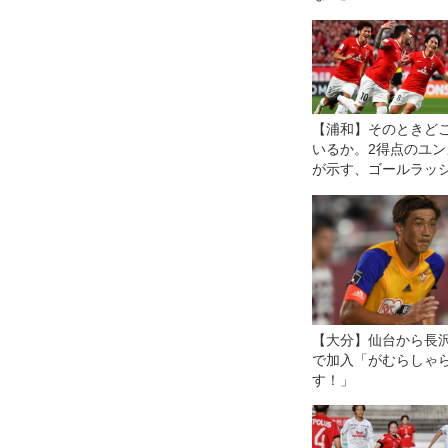
【浦和】そのときど
いるか。2得点のユン
が示す、ゴールラッ
を生んだ「ポジショ
グ」という準備
【大分】仙台から長
で加入「がむらしゃ
す！」