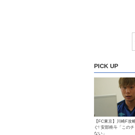
PICK UP
【FC東京】川崎F攻
ぐ! 安部柊斗「この
ない」