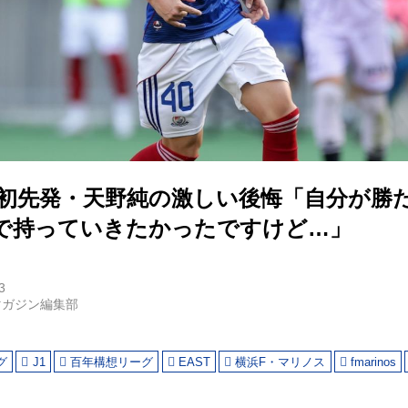
】初先発・天野純の激しい後悔「自分が勝
で持っていきたかったですけど…」
3
マガジン編集部
グ
J1
百年構想リーグ
EAST
横浜F・マリノス
fmarinos