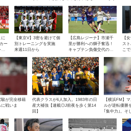
ない」
こに
【東京V】3密を避けて個
【広島レジーナ】市瀬千
【女
カー
別トレーニングを実施
里が勝利への獅子奮迅！
スト
シュ
来週11日から
キャプテン負傷交代の緊
こで
ニン
急事態で「頼ってきたと
ごし
ころを、全部自分がや
る」
沢駿が完全移籍
代表クラスが6人加入。1983年の日
【横浜FM】
らに戦いま
産大補強【連載◎J前夜を歩く第14
ルが逆転優勝を
回】
｢集中力｣。そ