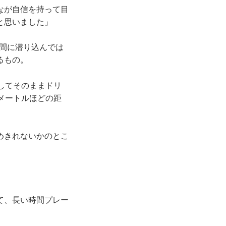
なが自信を持って目
と思いました」
間に潜り込んでは
るもの。
してそのままドリ
メートルほどの距
めきれないかのとこ
て、長い時間プレー