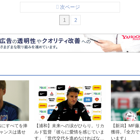
次ページ
1
2
略にすべてを捧
【浦和】未来への涙がひらり。リカ
【新潟】MF
チャンスは逃せ
ルド監督「彼らに愛情を感じていま
獲得。｢全力
す」「世代交代を進めなければなら
います｣