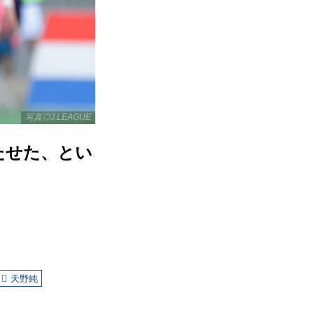
写真◎J.LEAGUE
たせた、とい
天野純