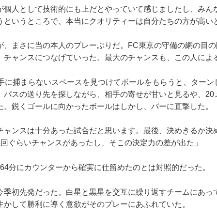
が個人として技術的にも上だとやっていて感じましたし、みん
うというところで、本当にクオリティーは自分たちの方が高い
、まさに当の本人のプレーぶりだ。FC東京の守備の網の目の
、チャンスにつなげていった。最大のチャンスも、この人によ
手に捕まらないスペースを見つけてボールをもらうと、ターン
。パスの送り先を探しながら、相手の寄せが甘いと見るや、20
た。鋭くゴールに向かったボールはしかし、バーに直撃した。
チャンスは十分あった試合だと思います。最後、決めきるか決
3回ぐらいチャンスがあったし、そこの決定力の差が出た」
、64分にカウンターから確実に仕留めたのとは対照的だった。
季初先発だった。白星と黒星を交互に繰り返すチームにあっ
生かして勝利に導く意欲がそのプレーにあふれていた。