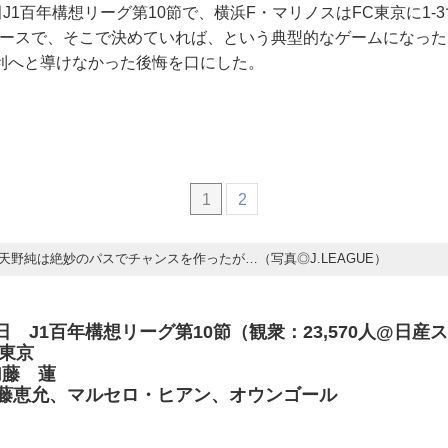
田J1百年構想リーグ第10節で、横浜F・マリノスはFC東京に1-
ペースで、そこで決めていれば、という典型的なゲームになっ
利へと導けなかった後悔を口にした。
1
2
天野純は絶妙のパスでチャンスを作ったが…（写真◎J.LEAGUE）
11日 J1百年構想リーグ第10節（観衆：23,570人@日産
C東京
加藤 蓮
允、マルセロ・ヒアン、オウンゴール