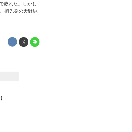
3で敗れた。しかし
た。初先発の天野純
ス）