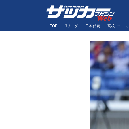
TOP
Jリーグ
日本代表
高校･ユース