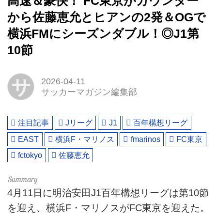
高速＆豪快！ FC東京がカウンター
から佐藤恵允とヒアンの2発＆OGで
横浜FMにシーズンダブル！◎J1第
10節
サ
2026-04-11
サッカーマガジン編集部
注目記事
Jリーグ
J1
百年構想リーグ
EAST
横浜F・マリノス
fmarinos
FC東京
fctokyo
佐藤恵允
4月11日に明治安田J1百年構想リーグは第10節
を迎え、横浜F・マリノスがFC東京を迎えた。