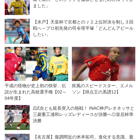
ました」
【水戸】天皇杯で京都とのＪ２上位対決を制し３回
戦へ～プロ初先発の司令塔平塚「どんどんアピール
したい」
平成の怪物が史上初の快挙…伝
疾風のスピードスター、エメル
説が生まれた高校選手権【02～
ソン【得点王の系譜12】
04年度】
2試合とも延長突入の熱戦！ INAC神戸レオネッサと
三菱重工浦和レッズレディースが決勝へ◎皇后杯準
決勝
【名古屋】復調間近の米本拓司。進化する意識、最