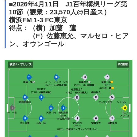
■2026年4月11日 J1百年構想リーグ第
10節（観衆：23,570人@日産ス）
横浜FM 1-3 FC東京
得点：（横）加藤 蓮
（F）佐藤恵允、マルセロ・ヒア
ン、オウンゴール