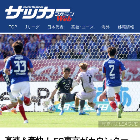
TOP
Jリーグ
日本代表
高校･ユース
海外
移籍情報
写真◎J.LEAGUE