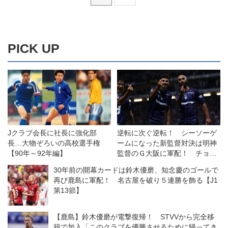
PICK UP
Jクラブ会長に社長に強化部
逆転に次ぐ逆転！ シーソーゲ
長…大物ぞろいの高校選手権
ームになった新監督対決は明神
【90年～92年編】
監督のＧ大阪に軍配！ チョウ
監督率いる浦和は一人少ない
30年前の開幕カードは鈴木優磨、知念慶のゴールで
中、意欲を示すも一歩及ばず
再び鹿島に軍配！ 名古屋を破り５連勝を飾る【J1
◎J１開幕戦
第13節】
【鹿島】鈴木優磨が電撃復帰！ STVVから完全移
籍で加入「このクラブを優勝させるために帰ってき