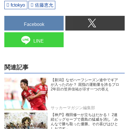
fctokyo
佐藤恵允
Facebook
LINE
関連記事
【新潟】なぜハーフシーズン途中でギア
が入ったのか？ 屈指の運動量を誇るプロ
2年目の笠井佳祐が示す一つの答え
サッカーマガジン編集部
【神戸】権田修一が立ちはだかる！ 2連
続ビッグセーブで鹿島の猛威を消し「み
んなで勝ち取った優勝。その喜びはひと
しおです」