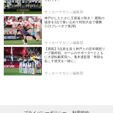
サッカーマガジン編集部
神戸がしたたかに王座返り咲き！ 鹿島の
猛攻を2点で食い止めて特別大会で優勝
◎J1プレーオフ第2戦
サッカーマガジン編集部
【鹿島】5点差を追う神戸との百年構想リ
ーグ最終戦、ホームのサポーターととも
に大逆転劇実現へ。鬼木達監督「奇跡を
起こす状況を一緒に」
サッカーマガジン編集部
プライバシーポリシー
利用規約