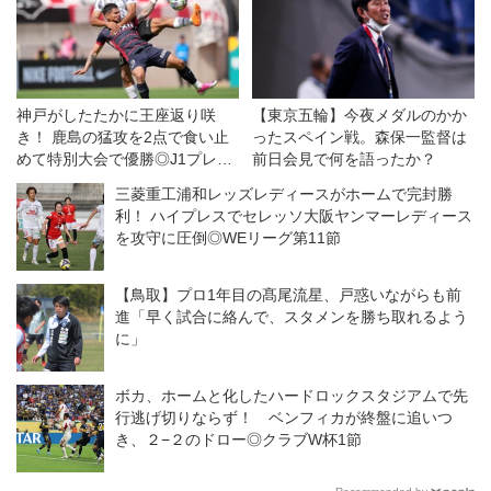
神戸がしたたかに王座返り咲
【東京五輪】今夜メダルのかか
き！ 鹿島の猛攻を2点で食い止
ったスペイン戦。森保一監督は
めて特別大会で優勝◎J1プレー
前日会見で何を語ったか？
オフ第2戦
三菱重工浦和レッズレディースがホームで完封勝
利！ ハイプレスでセレッソ大阪ヤンマーレディース
を攻守に圧倒◎WEリーグ第11節
【鳥取】プロ1年目の髙尾流星、戸惑いながらも前
進「早く試合に絡んで、スタメンを勝ち取れるよう
に」
ボカ、ホームと化したハードロックスタジアムで先
行逃げ切りならず！ ベンフィカが終盤に追いつ
き、２−２のドロー◎クラブW杯1節