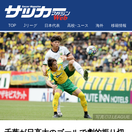
TOP
Jリーグ
日本代表
高校･ユース
海外
移籍情報
写真◎J.LEAGUE