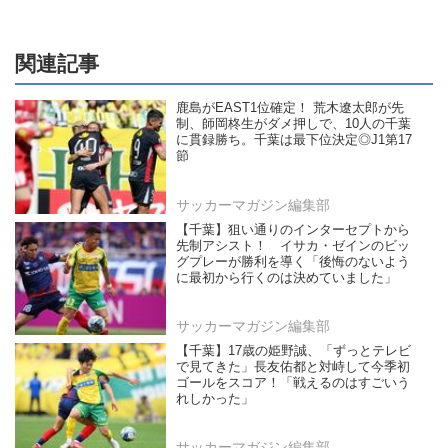
関連記事
鹿島がEAST1位確定！ 荒木遼太郎が先
制、師岡柊生がダメ押しで、10人の千葉
に貫録勝ち。千葉は最下位決定◎J1第17
節
サッカーマガジン編集部
【千葉】狙い通りのインターセプトから
先制アシスト！ イサカ・ゼインのビッ
グプレーが勝利を導く「後悔のないよう
に最初から行くのは決めていました」
サッカーマガジン編集部
【千葉】17歳の姫野誠、「ずっとテレビ
で見てきた」長友佑都と対峙して今季初
ゴールをスコア！「戦えるのはすごいう
れしかった」
サッカーマガジン編集部