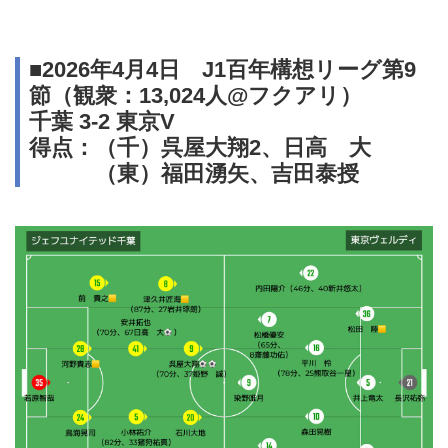
■2026年4月4日 J1百年構想リーグ第9
節（観衆：13,024人@フクアリ）
千葉 3-2 東京V
得点：（千）呉屋大翔2、日高 大
（東）福田湧矢、吉田泰授