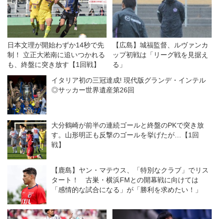
日本文理が開始わずか14秒で先
【広島】城福監督、ルヴァンカ
制！ 立正大淞南に追いつかれる
ップ初戦は「リーグ戦を見据え
も、終盤に突き放す【1回戦】
る」
イタリア初の三冠達成! 現代版グランデ・インテル
◎サッカー世界遺産第26回
大分鶴崎が前半の連続ゴールと終盤のPKで突き放
す。山形明正も反撃のゴールを挙げたが…【1回
戦】
【鹿島】ヤン・マテウス、「特別なクラブ」でリス
タート！ 古巣・横浜FMとの開幕戦に向けては
「感情的な試合になる」が「勝利を求めたい！」