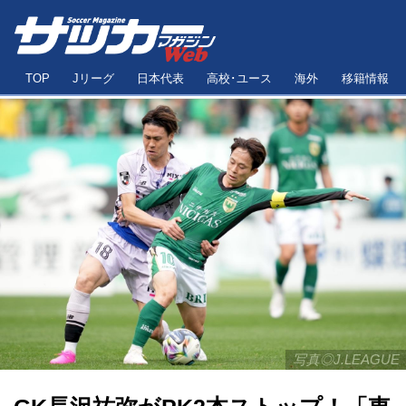
TOP
Jリーグ
日本代表
高校･ユース
海外
移籍情報
写真◎J.LEAGUE