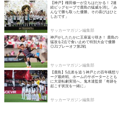
【神戸】権田修一が立ちはだかる！ 2連
続ビッグセーブで鹿島の猛威を消し「み
んなで勝ち取った優勝。その喜びはひと
しおです」
サッカーマガジン編集部
神戸がしたたかに王座返り咲き！ 鹿島の
猛攻を2点で食い止めて特別大会で優勝
◎J1プレーオフ第2戦
サッカーマガジン編集部
【鹿島】5点差を追う神戸との百年構想リ
ーグ最終戦、ホームのサポーターととも
に大逆転劇実現へ。鬼木達監督「奇跡を
起こす状況を一緒に」
サッカーマガジン編集部