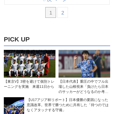
1
2
PICK UP
【東京V】3密を避けて個別トレ
【日本代表】重圧の中でフル出
ーニングを実施 来週11日から
場した山根視来「負けたら日本
のサッカーがどうなるのか考え
た」
【U17アジア杯リポート】日本優勝の要因になった
意識改革。世界で勝つために共有した「待つのでは
なくアタックする守備」