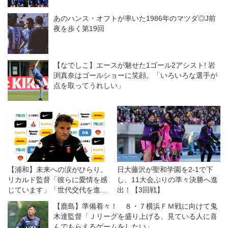
あのハンス・オフトが率いた1986年のマツダ◎J前
夜を歩く第19回
【なでしこ】エースが魅せた1ゴール2アシスト! 岩
渕真奈はゴールショーに笑顔。「いろいろな選手が
点を取ってうれしい」
【浦和】未来への涙がひらり。
日大藤沢が聖和学園を2-1で下
リカルド監督「彼らに愛情を感
し、11大会ぶりの準々決勝へ進
じています」「世代交代を進め
出！【3回戦】
なければならない」
【鹿島】準備着々！ ８・７横浜ＦＭ戦に向けて鬼
木達監督「Ｊリーグを盛り上げる、見ている人に喜
んでもらえるゲームをしたい」