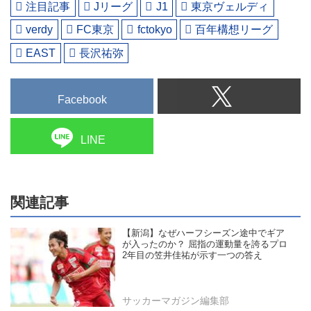
注目記事
Jリーグ
J1
東京ヴェルディ
verdy
FC東京
fctokyo
百年構想リーグ
EAST
長沢祐弥
Facebook
LINE
関連記事
【新潟】なぜハーフシーズン途中でギア
が入ったのか？ 屈指の運動量を誇るプロ
2年目の笠井佳祐が示す一つの答え
サッカーマガジン編集部