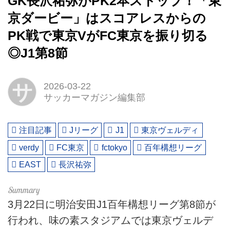
GK長沢祐弥がPK2本ストップ！「東
京ダービー」はスコアレスからの
PK戦で東京VがFC東京を振り切る
◎J1第8節
サ
2026-03-22
サッカーマガジン編集部
注目記事
Jリーグ
J1
東京ヴェルディ
verdy
FC東京
fctokyo
百年構想リーグ
EAST
長沢祐弥
3月22日に明治安田J1百年構想リーグ第8節が
行われ、味の素スタジアムでは東京ヴェルデ