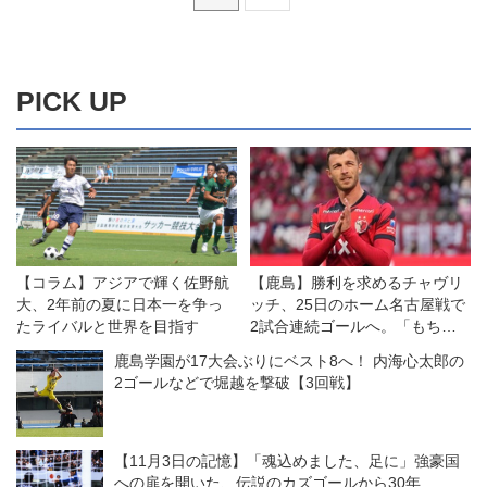
PICK UP
【コラム】アジアで輝く佐野航
【鹿島】勝利を求めるチャヴリ
大、2年前の夏に日本一を争っ
ッチ、25日のホーム名古屋戦で
たライバルと世界を目指す
2試合連続ゴールへ。「もちろ
ん常に得点を狙っています」
鹿島学園が17大会ぶりにベスト8へ！ 内海心太郎の
2ゴールなどで堀越を撃破【3回戦】
【11月3日の記憶】「魂込めました、足に」強豪国
への扉を開いた、伝説のカズゴールから30年