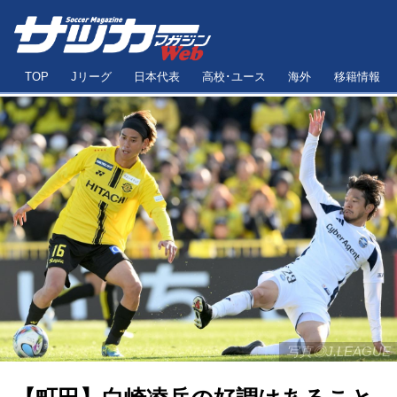
TOP
Jリーグ
日本代表
高校･ユース
海外
移籍情報
写真◎J.LEAGUE