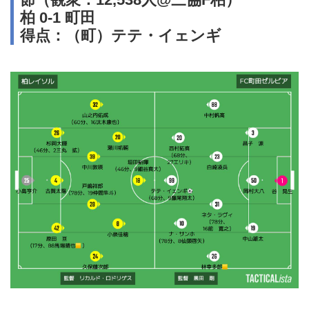
柏 0-1 町田
得点：（町）テテ・イェンギ