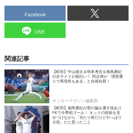
Facebook
LINE
関連記事
【町田】中山雄太＆明本考浩＆相馬勇紀
の左サイドが面白い！ 同点弾が「理想通
りで再現性もある」と自画自賛！
サッカーマガジン編集部
【町田】相馬勇紀が壁の脇を通す技あり
FKで今季初ゴール！ キックの技術を見
せつけながら「当たり前だけどやっぱり
大切」だと思ったこと