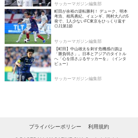
サッカーマガジン編集部
町田が余裕の逆転勝利！ デューク、明本
考浩、相馬勇紀、イェンギ、岡村大八の5
発で、1人少ないFC東京をひっくり返す
◎J1第1節
サッカーマガジン編集部
【町田】中山雄太を刺す危機感の源は
「勝負弱さ」。日本とアジアのタイトル
へ「心を揺さぶるサッカーを」（インタ
ビュー）
サッカーマガジン編集部
プライバシーポリシー
利用規約