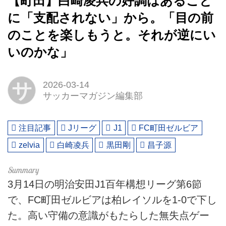
【町田】白崎凌兵の好調はあること
に「支配されない」から。「目の前
のことを楽しもうと。それが逆にい
いのかな」
サ
2026-03-14
サッカーマガジン編集部
注目記事
Jリーグ
J1
FC町田ゼルビア
zelvia
白崎凌兵
黒田剛
昌子源
3月14日の明治安田J1百年構想リーグ第6節
で、FC町田ゼルビアは柏レイソルを1-0で下し
た。高い守備の意識がもたらした無失点ゲー