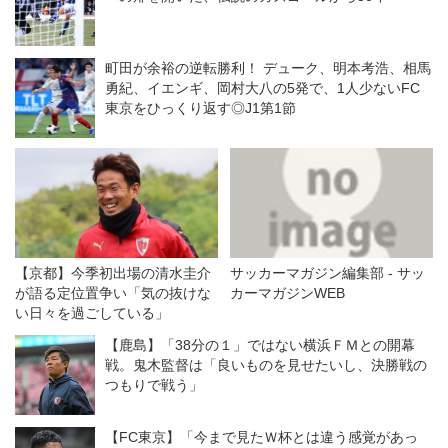
町田が余裕の逆転勝利！ デューク、明本考浩、相馬
勇紀、イエンギ、岡村大八の5発で、1人少ないFC
東京をひっくり返す◎J1第1節
【京都】今季初出場の清水圭介
サッカーマガジン編集部 - サッ
が語る定位置争い「気の抜けな
カーマガジンWEB
い日々を過ごしている」
【鹿島】「38分の１」ではない横浜ＦＭとの開幕
戦。鬼木監督は「良いものを見せたいし、決勝戦の
つもりで戦う」
【FC東京】「今まで見たＷ杯とは違う感覚があっ