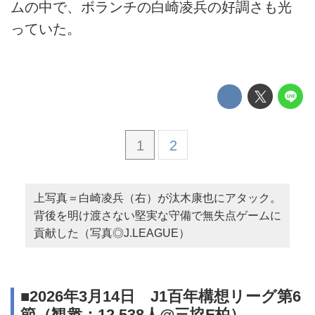
ムの中で、ボランチの白崎凌兵の好調さも光
っていた。
1
2
上写真＝白崎凌兵（右）が汰木康也にアタック。
背後を明け渡さない堅実な守備で無失点ゲームに
貢献した（写真◎J.LEAGUE）
■2026年3月14日 J1百年構想リーグ第6
節（観衆：12,538人@三協F柏）