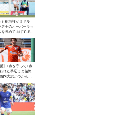
たも稲垣祥がミドル
下選手のオーバーラッ
スを褒めてあげてほし
媛】1点を守って1点
われた手応えと後悔
西岡大志がつかんだ
分にはできる」の確
胸に