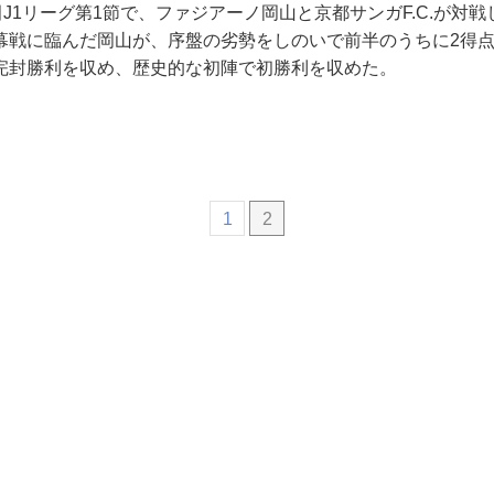
田J1リーグ第1節で、ファジアーノ岡山と京都サンガF.C.が対戦
幕戦に臨んだ岡山が、序盤の劣勢をしのいで前半のうちに2得
完封勝利を収め、歴史的な初陣で初勝利を収めた。
1
2