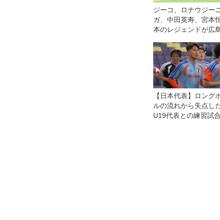
ジーコ、ロナウジー
ガ、中田英寿、宮本恒
本のレジェンドが広
コオールスターゲー
【日本代表】ロング
ルの流れから失点し
U19代表との練習試
ついて渡辺剛に聞く
麗に崩す相手だけじ
い。そこは僕たちの
題」