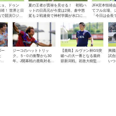
ニョ、ドゥン
夏の王者が貫禄を見せる！ 初戦ハ
JFA宮本恒靖
靖！ 世界と日
ットの日高元が今度は2発、倉中悠
てフル出場、
島で競演◎ジー
駕も２戦連発で神村学園が水口に４
「今日は会長
ム
−０快勝【3回戦】
ボー
ジーコのハットトリッ
【鹿島】ルヴァン杯GS突
興國
た
ク、５−０の衝撃から30
破への大一番となる最終
試合
合に
年。J開幕戦の鹿島対名古
節新潟戦。岩政大樹監督
いつ
「綺
屋を振り返る【J30周年】
「みんなでともに戦って
下す
ゃな
いただきたい」
課