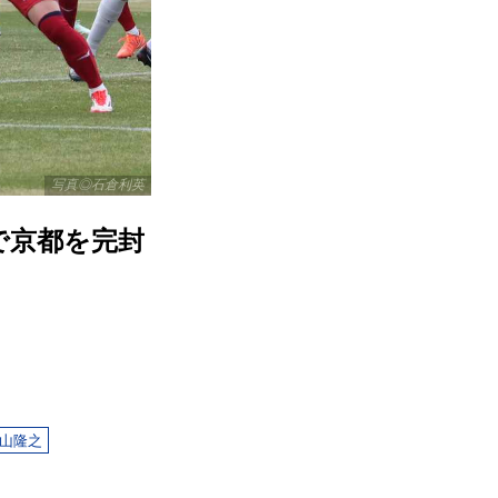
写真◎石倉利英
で京都を完封
山隆之