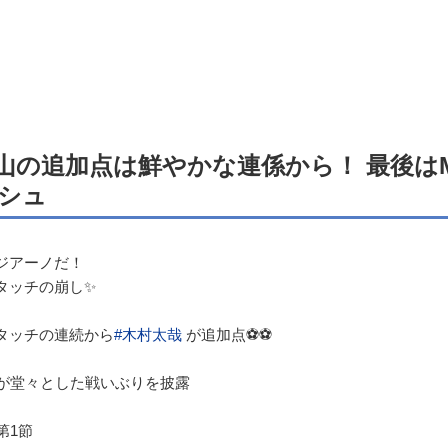
山の追加点は鮮やかな連係から！ 最後は
シュ
ジアーノだ！
タッチの崩し✨
タッチの連続から
#木村太哉
が追加点⚽⚽
山が堂々とした戦いぶりを披露
第1節