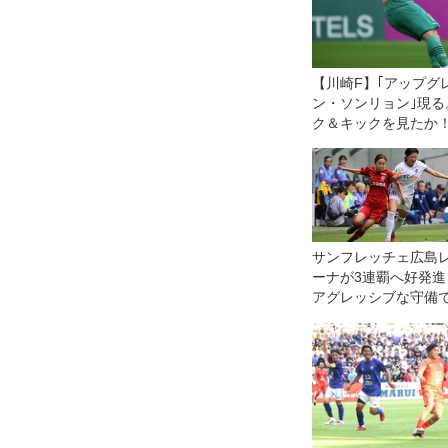
【川崎F】｢アップグ
ン・ソンリョン｣現る
ク＆キックを見たか
サンフレッチェ広島
ーナが3連覇へ好発進
アグレッシブな守備
ーグ前半戦首位のINA
戸を下す◎WEリーグ
シエカップ