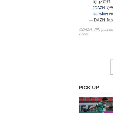
岡山×京都
#DAZN
でラ
pic.twitter
— DAZN Ja
@DAZN_JPN post on
x.com
PICK UP