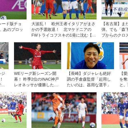
レード版チョ
大波乱！ 欧州王者イタリアがまさ
【名古屋】ま
。あのブロッ
かの予選敗退！ 北マケドニアの
弾。でも「森
！
FWトライコフスキの1発に沈む【Ｗ
プからのクロ
杯欧州予選】
い」
レジ
WEリーグ新シーズン開
【長崎】ダジャレも絶好
【愛
！
幕！ 昨季2位のINAC神戸
調の手倉森監督「起用し
を奪
でリ
レオネッサが優勝した日
たいのは、器用な選手」
と。
C神
テレ・東京ヴェルディベ
「自
クラ
レーザを下して白星発進
信を