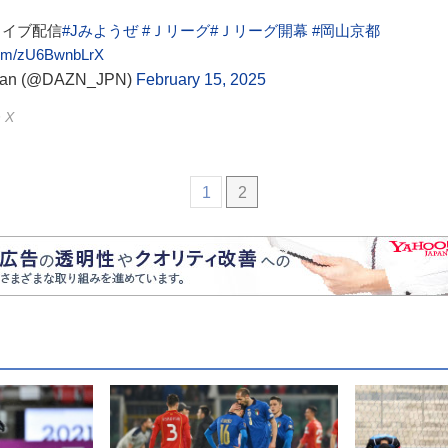
イブ配信
#Jみようぜ
#Ｊリーグ
#Ｊリーグ開幕
#岡山京都
.com/zU6BwnbLrX
pan (@DAZN_JPN)
February 15, 2025
 X
1
2