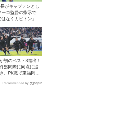
会長がキャプテンとし
ジーコ監督の指示で
ではなくカピトン」
が初のベスト8進出！
終盤間際に同点に追
き、PK戦で東福岡を
【3回戦】
Recommended by