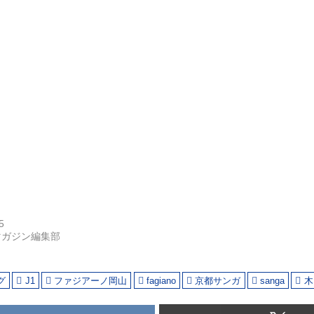
5
マガジン編集部
グ
J1
ファジアーノ岡山
fagiano
京都サンガ
sanga
木