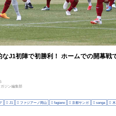
的なJ1初陣で初勝利！ ホームでの開幕戦
5
マガジン編集部
グ
J1
ファジアーノ岡山
fagiano
京都サンガ
sanga
木