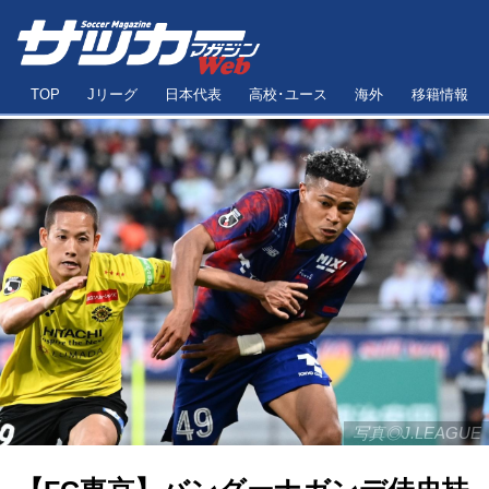
TOP
Jリーグ
日本代表
高校･ユース
海外
移籍情報
写真◎J.LEAGUE