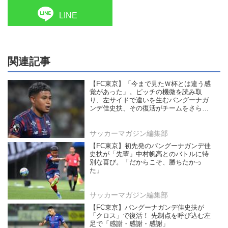
LINE
関連記事
【FC東京】「今まで見たＷ杯とは違う感
覚があった」。ピッチの機微を読み取
り、左サイドで違いを生むバングーナガ
ンデ佳史扶、その復活がチームをさらに
前進させる！
サッカーマガジン編集部
【FC東京】初先発のバングーナガンデ佳
史扶が「先輩」中村帆高とのバトルに特
別な喜び。「だからこそ、勝ちたかっ
た」
サッカーマガジン編集部
【FC東京】バングーナガンデ佳史扶が
「クロス」で復活！ 先制点を呼び込む左
足で「感謝・感謝・感謝」