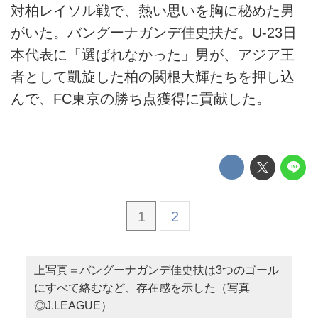
対柏レイソル戦で、熱い思いを胸に秘めた男
がいた。バングーナガンデ佳史扶だ。U-23日
本代表に「選ばれなかった」男が、アジア王
者として凱旋した柏の関根大輝たちを押し込
んで、FC東京の勝ち点獲得に貢献した。
1
2
上写真＝バングーナガンデ佳史扶は3つのゴール
にすべて絡むなど、存在感を示した（写真
◎J.LEAGUE）