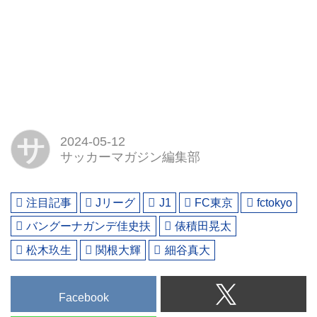
サ
2024-05-12
サッカーマガジン編集部
注目記事
Jリーグ
J1
FC東京
fctokyo
バングーナガンデ佳史扶
俵積田晃太
松木玖生
関根大輝
細谷真大
Facebook