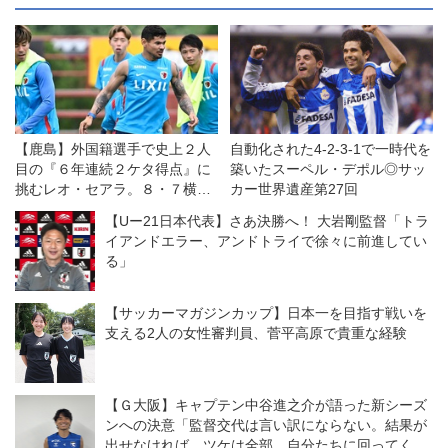
【鹿島】外国籍選手で史上２人
自動化された4-2-3-1で一時代を
目の『６年連続２ケタ得点』に
築いたスーペル・デポル◎サッ
挑むレオ・セアラ。８・７横浜
カー世界遺産第27回
ＦＭとの開幕戦は「王者である
【Uー21日本代表】さあ決勝へ！ 大岩剛監督「トラ
自分たちの力を示す機会」と意
イアンドエラー、アンドトライで徐々に前進してい
気込む
る」
【サッカーマガジンカップ】日本一を目指す戦いを
支える2人の女性審判員、菅平高原で貴重な経験
【Ｇ大阪】キャプテン中谷進之介が語った新シーズ
ンへの決意「監督交代は言い訳にならない。結果が
出せなければ、ツケは全部、自分たちに回ってく