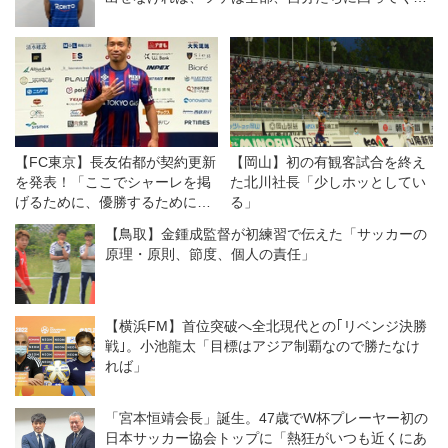
る」
【FC東京】長友佑都が契約更新
【岡山】初の有観客試合を終え
を発表！「ここでシャーレを掲
た北川社長「少しホッとしてい
げるために、優勝するために戦
る」
いたい」
【鳥取】金鍾成監督が初練習で伝えた「サッカーの
原理・原則、節度、個人の責任」
【横浜FM】首位突破へ全北現代との｢リベンジ決勝
戦｣。小池龍太「目標はアジア制覇なので勝たなけ
れば」
「宮本恒靖会長」誕生。47歳でW杯プレーヤー初の
日本サッカー協会トップに「熱狂がいつも近くにあ