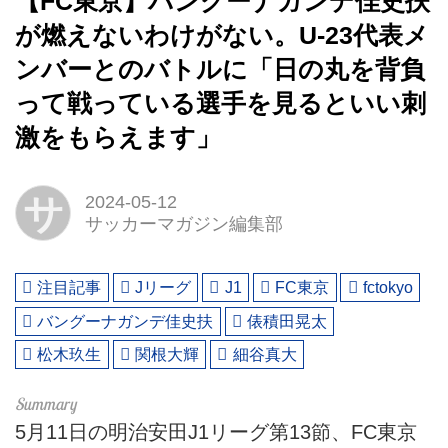
【FC東京】バングーナガンデ佳史扶
が燃えないわけがない。U-23代表メ
ンバーとのバトルに「日の丸を背負
って戦っている選手を見るといい刺
激をもらえます」
サ
2024-05-12
サッカーマガジン編集部
注目記事
Jリーグ
J1
FC東京
fctokyo
バングーナガンデ佳史扶
俵積田晃太
松木玖生
関根大輝
細谷真大
5月11日の明治安田J1リーグ第13節、FC東京