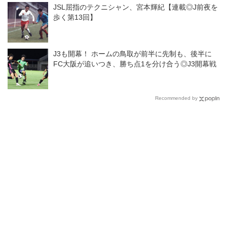
JSL屈指のテクニシャン、宮本輝紀【連載◎J前夜を
歩く第13回】
J3も開幕！ ホームの鳥取が前半に先制も、後半に
FC大阪が追いつき、勝ち点1を分け合う◎J3開幕戦
Recommended by