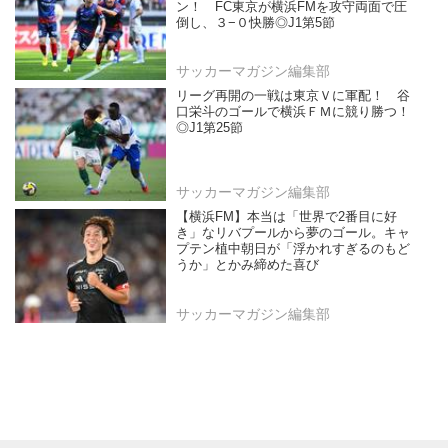
ン！ FC東京が横浜FMを攻守両面で圧
倒し、３−０快勝◎J1第5節
サッカーマガジン編集部
リーグ再開の一戦は東京Ｖに軍配！ 谷
口栄斗のゴールで横浜ＦＭに競り勝つ！
◎J1第25節
サッカーマガジン編集部
【横浜FM】本当は「世界で2番目に好
き」なリバプールから夢のゴール。キャ
プテン植中朝日が「浮かれすぎるのもど
うか」とかみ締めた喜び
サッカーマガジン編集部