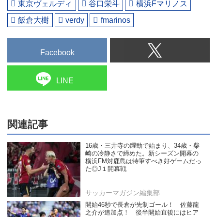
東京ヴェルディ
谷口栄斗
横浜Fマリノス
飯倉大樹
verdy
fmarinos
Facebook
LINE
関連記事
16歳・三井寺の躍動で始まり、34歳・柴
崎の冷静さで締めた。新シーズン開幕の
横浜FM対鹿島は特筆すべき好ゲームだっ
た◎J１開幕戦
サッカーマガジン編集部
開始46秒で長倉が先制ゴール！ 佐藤龍
之介が追加点！ 後半開始直後にはヒア