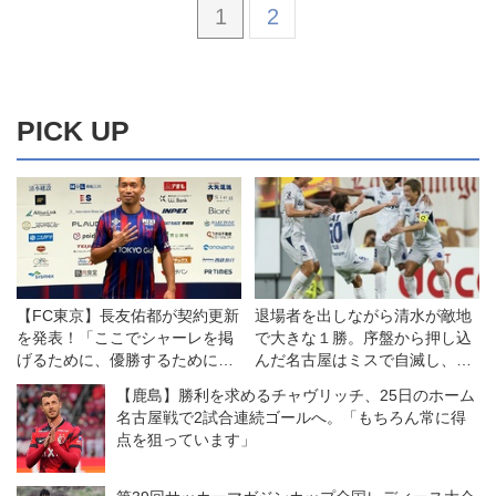
1
2
PICK UP
【FC東京】長友佑都が契約更新
退場者を出しながら清水が敵地
を発表！「ここでシャーレを掲
で大きな１勝。序盤から押し込
げるために、優勝するために戦
んだ名古屋はミスで自滅し、悔
いたい」
しい敗戦◎J1開幕戦
【鹿島】勝利を求めるチャヴリッチ、25日のホーム
名古屋戦で2試合連続ゴールへ。「もちろん常に得
点を狙っています」