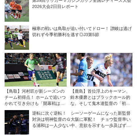
第39回サッカーマガジンカップ全国レディース大会
2026大会2日目レポート
極寒の戦いは鳥取が追い付いてドロー！ 讃岐は逃げ
切れず今季初勝利を逃す◎J3第5節
【鳥取】河村匠が新シーズンの
【鹿島】首位浮上のキーマン、
チーム初得点！ ホームで追いつ
鈴木優磨とはブラックホール的
かれて引き分けも「開幕戦は38
な。そして鬼木達監督の「初め
分の1。一喜一憂している場合
て」の話
逆転に次ぐ逆転！ シーソーゲームになった新監督
ではない」
対決は明神監督のＧ大阪に軍配！ チョウ監督率い
る浦和は一人少ない中、意欲を示すも一歩及ばず
◎J１開幕戦