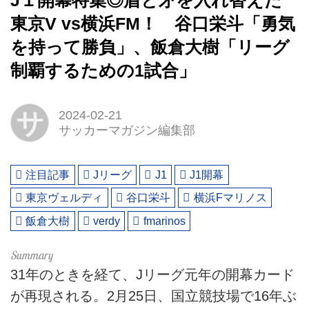
J１開幕特集◎盾と矛を入れ替えた
東京V vs横浜FM！ 谷口栄斗「勇気
を持って勝負」、飯倉大樹「リーグ
制覇するための1試合」
サ
2024-02-21
サッカーマガジン編集部
注目記事
Jリーグ
J1
J1開幕
東京ヴェルディ
谷口栄斗
横浜Fマリノス
飯倉大樹
verdy
fmarinos
31年のときを経て、Jリーグ元年の開幕カード
が再現される。2月25日、国立競技場で16年ぶ