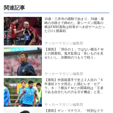
関連記事
16歳・三井寺の躍動で始まり、34歳・柴
崎の冷静さで締めた。新シーズン開幕の
横浜FM対鹿島は特筆すべき好ゲームだっ
た◎J１開幕戦
サッカーマガジン編集部
【鹿島】「38分の１」ではない横浜ＦＭ
との開幕戦。鬼木監督は「良いものを見
せたいし、決勝戦のつもりで戦う」
サッカーマガジン編集部
【鹿島】外国籍選手で史上２人目の『６
年連続２ケタ得点』に挑むレオ・セア
ラ。８・７横浜ＦＭとの開幕戦は「王者
である自分たちの力を示す機会」と意気
込む
サッカーマガジン編集部
【鹿島】ヤン・マテウス、「特別なクラ