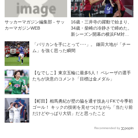
サッカーマガジン編集部 - サッ
16歳・三井寺の躍動で始まり、
カーマガジンWEB
34歳・柴崎の冷静さで締めた。
新シーズン開幕の横浜FM対鹿
島は特筆すべき好ゲームだった
「バリカンを手にとって･･･」。 鎌田大地が「チー
◎J１開幕戦
ム」を強く思った瞬間
【なでしこ】東京五輪に最多5人！ ベレーザの選手
たちが決意のコメント「目標は金メダル」
【町田】相馬勇紀が壁の脇を通す技ありFKで今季初
ゴール！ キックの技術を見せつけながら「当たり前
だけどやっぱり大切」だと思ったこと
Recommended by