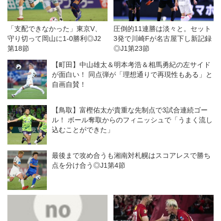
「支配できなかった」東京V、
圧倒的11連勝は淡々と。セット
守り切って岡山に1-0勝利◎J2
3発で川崎Fが名古屋下し新記録
第18節
◎J1第23節
【町田】中山雄太＆明本考浩＆相馬勇紀の左サイド
が面白い！ 同点弾が「理想通りで再現性もある」と
自画自賛！
【鳥取】富樫佑太が貴重な先制点で3試合連続ゴー
ル！ ボール奪取からのフィニッシュで「うまく流し
込むことができた」
最後まで攻め合うも湘南対札幌はスコアレスで勝ち
点を分け合う◎J1第4節