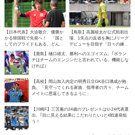
【日本代表】大迫敬介、優勝か
【鳥取】高麗稜太が公式戦初出
かる韓国戦で先発へ！ 「国と
場、1失点の反省を胸にJリーグ
してのプライドもある。どんな
デビューを目指す「日々の練習
形であれ、勝ちたい」
から取り組んでいきたい」
【鹿島】樋口雄太、勝利へのエゴイズム。｢ボラン
チはチームのエンジンだと言われている。機能しな
ければ｣
【高校】岡山加入内定の明秀日立GK谷口璃成が抱
負。「見守ってくれる家族、指導者の方々、チーム
メイトに恩返しできるように」
【川崎F】三笘薫の24歳のプレゼントはU-24代表選
出。｢目に見える結果にこだわりたい｣と4戦連発狙
う！