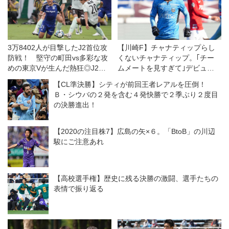
3万8402人が目撃したJ2首位攻
【川崎F】チャナティップらし
防戦！ 堅守の町田vs多彩な攻
くないチャナティップ。｢チー
めの東京Vが生んだ熱狂◎J2第
ムメートを見すぎて｣デビュー
25節
は苦い味
【CL準決勝】シティが前回王者レアルを圧倒！
Ｂ・シウバの２発を含む４発快勝で２季ぶり２度目
の決勝進出！
【2020の注目株7】広島の矢×６。「BtoB」の川辺
駿にご注意あれ
【高校選手権】歴史に残る決勝の激闘、選手たちの
表情で振り返る