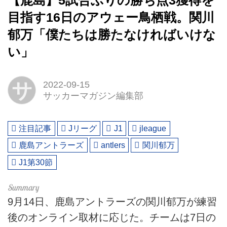
【鹿島】5試合ぶりの勝ち点3獲得を
目指す16日のアウェー鳥栖戦。関川
郁万「僕たちは勝たなければいけな
い」
サ
2022-09-15
サッカーマガジン編集部
注目記事
Jリーグ
J1
jleague
鹿島アントラーズ
antlers
関川郁万
J1第30節
9月14日、鹿島アントラーズの関川郁万が練習
後のオンライン取材に応じた。チームは7日の