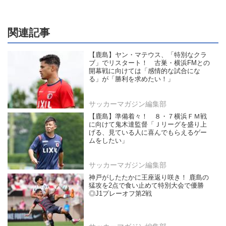
関連記事
【鹿島】ヤン・マテウス、「特別なクラ
ブ」でリスタート！ 古巣・横浜FMとの
開幕戦に向けては「感情的な試合にな
る」が「勝利を求めたい！」
サッカーマガジン編集部
【鹿島】準備着々！ ８・７横浜ＦＭ戦
に向けて鬼木達監督「Ｊリーグを盛り上
げる、見ている人に喜んでもらえるゲー
ムをしたい」
サッカーマガジン編集部
神戸がしたたかに王座返り咲き！ 鹿島の
猛攻を2点で食い止めて特別大会で優勝
◎J1プレーオフ第2戦