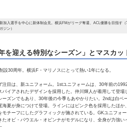
新加入選手を中心に新体制会見。横浜FMがリーグ奪還、ACL優勝を目指す（
ガジン）
周年を迎える特別なシーズン」とマスカッ
創設30周年。横浜F・マリノスにとって熱い1年になる。
目は、新ユニフォーム。1stユニフォームは、30年前の199
スパイアされたデザインを採用した。仲川輝人が着用して登場し
シーズンでもあり、30年後の今季もあやかりたい。2ndは白ベ
尾海夏が身につけて登場。ラインにはピンク色を採用したほか
をモチーフにしたグラフィックが施されている。GKユニフォ
きたオビ・パウエル・オビンナがモデルになり、全身が力強い
た。