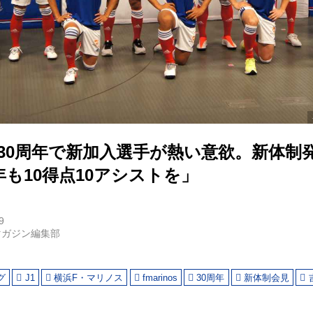
】30周年で新加入選手が熱い意欲。新体制
も10得点10アシストを」
9
マガジン編集部
グ
J1
横浜F・マリノス
fmarinos
30周年
新体制会見