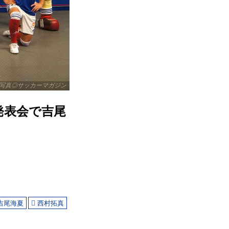
写真◎サッカーマガジン
発表会で吉尾
吉尾海夏
西村拓真