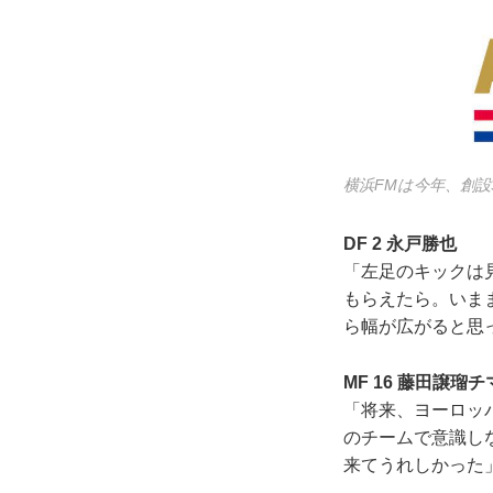
横浜FMは今年、創
DF 2 永戸勝也
「左足のキックは
もらえたら。いま
ら幅が広がると思
MF 16 藤田譲瑠チ
「将来、ヨーロッ
のチームで意識し
来てうれしかった