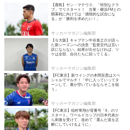
【鹿島】ヤン・マテウス、「特別なクラ
ブ」でリスタート！ 古巣・横浜FMとの
開幕戦に向けては「感情的な試合にな
る」が「勝利を求めたい！」
サッカーマガジン編集部
【Ｇ大阪】キャプテン中谷進之介が語っ
た新シーズンへの決意「監督交代は言い
訳にならない。結果が出せなければ、ツ
ケは全部、自分たちに回ってくる」
サッカーマガジン編集部
【FC東京】新ウイングの本間至恩はスペ
シャルでマルチ！「中に入っていってタ
ーンして。裏が空いているならそこを狙
う」
サッカーマガジン編集部
【FC東京】稲村隼翔が背番号「4」のリ
スタート。ワールドカップの日本代表か
ら刺激を受けて、改めて「選んだ道を正
解にしていけるように」