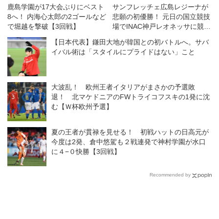
鹿島学園が17大会ぶりにベスト
サンフレッチェ広島レジーナが
8へ！ 内海心太郎の2ゴールなど
悲願の初優勝！ 元日の国立競技
で堀越を撃破【3回戦】
場でINAC神戸レオネッサに競り
勝つ◎皇后杯決勝
【日本代表】鎌田大地が韓国との初バトルへ。サバ
イバル術は「スタイルにプライドはない」こと
大波乱！ 欧州王者イタリアがまさかの予選敗
退！ 北マケドニアのFWトライコフスキの1発に沈
む【Ｗ杯欧州予選】
夏の王者が貫禄を見せる！ 初戦ハットの日高元が
今度は2発、倉中悠駕も２戦連発で神村学園が水口
に４−０快勝【3回戦】
Recommended by