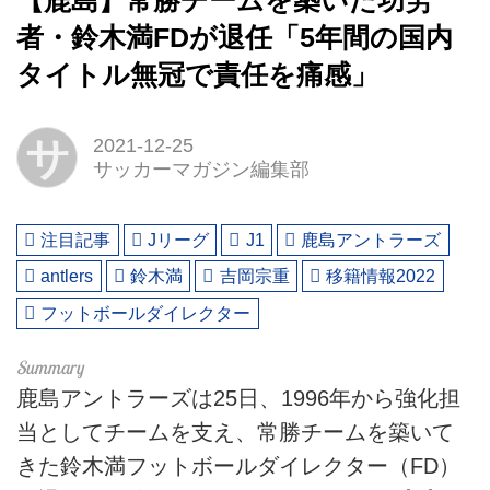
【鹿島】常勝チームを築いた功労
者・鈴木満FDが退任「5年間の国内
タイトル無冠で責任を痛感」
サ
2021-12-25
サッカーマガジン編集部
注目記事
Jリーグ
J1
鹿島アントラーズ
antlers
鈴木満
吉岡宗重
移籍情報2022
フットボールダイレクター
鹿島アントラーズは25日、1996年から強化担
当としてチームを支え、常勝チームを築いて
きた鈴木満フットボールダイレクター（FD）