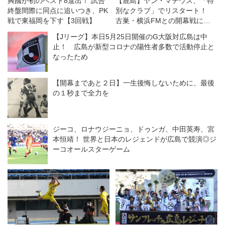
興國が初のベスト8進出！ 試合
【鹿島】ヤン・マテウス、「特
終盤間際に同点に追いつき、PK
別なクラブ」でリスタート！
戦で東福岡を下す【3回戦】
古巣・横浜FMとの開幕戦に向
けては「感情的な試合になる」
【Jリーグ】本日5月25日開催のG大阪対広島は中
が「勝利を求めたい！」
止！ 広島が新型コロナの陽性者多数で活動停止と
なったため
【開幕まであと２日】一生後悔しないために、最後
の１秒まで全力を
ジーコ、ロナウジーニョ、ドゥンガ、中田英寿、宮
本恒靖！ 世界と日本のレジェンドが広島で競演◎ジ
ーコオールスターゲーム