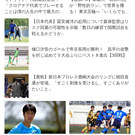
「クロアチア代表でプレーする
が「野性的ラン」で世界を獲
ことは僕の人生の中で最大の誇
る！ 東京五輪へ「いくらでも走
り」【Ｗ杯】
れます」
【日本代表】冨安健洋の起用について森保監督はリ
スク回避の可能性を示唆「数日の練習で国際試合を
戦えるかどうか」
樋口汐音のゴールで帝京長岡が勝利！ 昌平の攻撃
を封じ込めて５大会ぶりにベスト８進出【3回戦】
【鹿島】新日本プロレス鹿嶋大会のリングに植田直
通が登場。「すごく刺激を受けるし、すごくありが
たいこと」