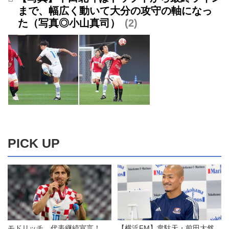
まで、幅広く動いて大分の攻守の軸になっ
た（写真◎小山真司）
2
PICK UP
モドリッチ、代表継続宣言！
【横浜FM】韋駄天・前田大然