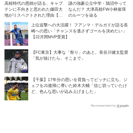
高校時代の恩師が語る、キャプ
謎の強豪公立中学・鵠沼中って
テンに不向きと思われた鎌田大
なんだ？ 大津高校FW小林俊瑛
地がリスペクトされた理由【エ
のルーツを辿る
ピソード3】
上位追撃への大活躍！ フアンマ・デルガドが語る長
崎への思い「チャンスを逃さずゴールを決めたい」
【J2月間MVP受賞】
【FC東京】大事な「祭り」のあと。長谷川健太監督
「気が抜けたら、そこまで」
【千葉】17年分の思いを背負ってピッチに立ち、ジ
ェフをJ1復帰に導いた鈴木大輔「信じ切っていたけ
ど、色んな思いが込み上げました」
Recommended by