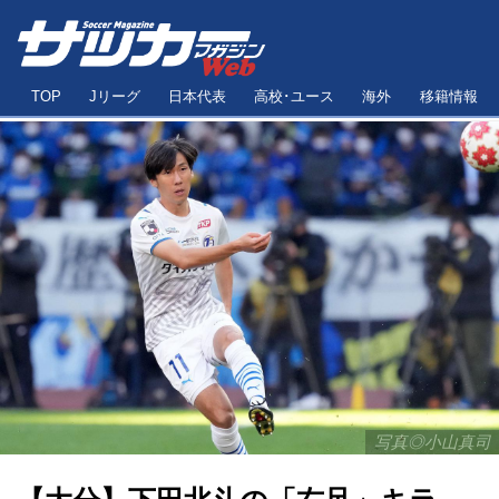
TOP
Jリーグ
日本代表
高校･ユース
海外
移籍情報
写真◎小山真司