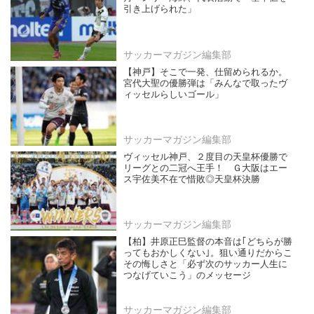
引き上げられた」
サッカーマガジン編集部
【神戸】そこで一発、仕留められるか。
宮代大聖の優勝弾は「みんなで取ったヴ
ィッセルらしいゴール」
サッカーマガジン編集部
ヴィッセル神戸、２度目の天皇杯優勝で
リーグとの二冠へ王手！ Ｇ大阪はエー
ス宇佐美不在で惜敗◎天皇杯決勝
サッカーマガジン編集部
【柏】井原正巳監督の本音は｢どちらが勝
ってもおかしくない｣。狙い通りだからこ
その悔しさと「必ず次のサッカー人生に
つなげていこう」のメッセージ
サッカーマガジン編集部