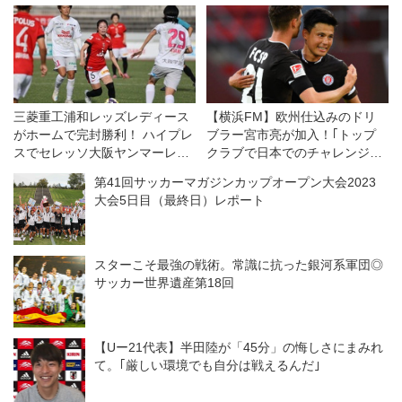
三菱重工浦和レッズレディース
【横浜FM】欧州仕込みのドリ
がホームで完封勝利！ ハイプレ
ブラー宮市亮が加入！｢トップ
スでセレッソ大阪ヤンマーレデ
クラブで日本でのチャレンジが
ィースを攻守に圧倒◎WEリー
できてうれしい｣
第41回サッカーマガジンカップオープン大会2023
グ第11節
大会5日目（最終日）レポート
スターこそ最強の戦術。常識に抗った銀河系軍団◎
サッカー世界遺産第18回
【Uー21代表】半田陸が「45分」の悔しさにまみれ
て。｢厳しい環境でも自分は戦えるんだ｣