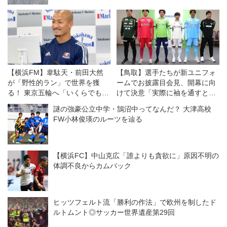
【横浜FM】韋駄天・前田大然
【鳥取】選手たちが新ユニフォ
が「野性的ラン」で世界を獲
ームでお披露目会見、開幕に向
る！ 東京五輪へ「いくらでも走
けて決意「実際に袖を通すと気
れます」
持ちが引き締まる」
謎の強豪公立中学・鵠沼中ってなんだ？ 大津高校
FW小林俊瑛のルーツを辿る
【横浜FC】中山克広「誰よりも貪欲に」原因不明の
体調不良からカムバック
ヒッツフェルト流「勝利の作法」で欧州を制したド
ルトムント◎サッカー世界遺産第29回