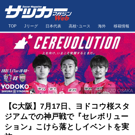
TOP
Jリーグ
日本代表
高校･ユース
海外
移籍情報
写真◎CEREZO OSAKA
【C大阪】7月17日、ヨドコウ桜スタ
ジアムでの神戸戦で『セレボリュー
ション』こけら落としイベントを実