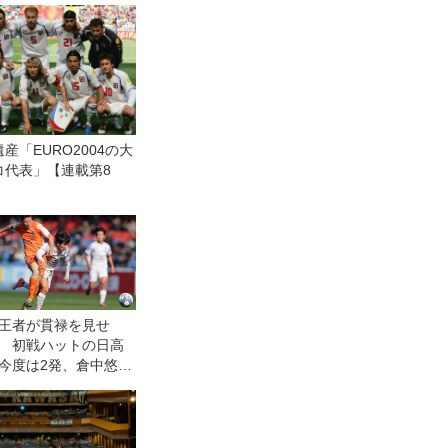
産「EURO2004の大
コ代表」【連載第8
王者が貫禄を見せ
 初戦ハットの日高
今度は2発、倉中悠駕
戦連発で神村学園が
に４−０快勝【3回