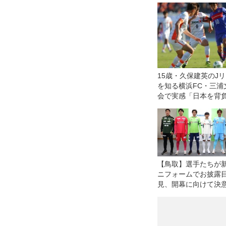
15歳・久保建英のJ
を知る横浜FC・三浦
会で実感「日本を背
は間違いじゃなかっ
【鳥取】選手たちが
ニフォームでお披露
見、開幕に向けて決
「実際に袖を通すと
ちが引き締まる」