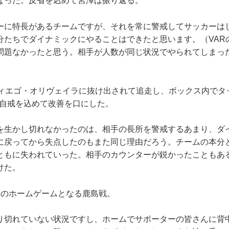
なった。反省を込めて宮澤は振り返る。
ーに特長があるチームですが、それを常に警戒してサッカーは
分たちでダイナミックにやることはできたと思います。（VAR
問題なかったと思う。相手が人数が同じ状況でやられてしまっ
ィエゴ・オリヴェイラに抜け出されて追走し、ボックス内でタ
は自戒を込めて改善を口にした。
生かし切れなかったのは、相手の長所を警戒するあまり、ダ
に戻ってから失点したのもまた同じ理由だろう。チームの本分
ともに失われていった。相手のカウンターが鋭かったこともあ
けた。
のホームゲームとなる鹿島戦。
り切れていない状況ですし、ホームでサポーターの皆さんに背