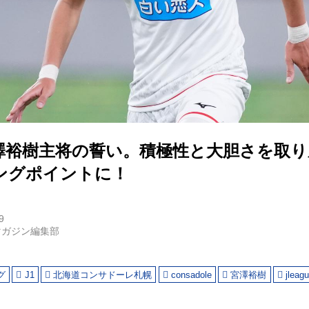
澤裕樹主将の誓い。積極性と大胆さを取り
ングポイントに！
9
マガジン編集部
グ
J1
北海道コンサドーレ札幌
consadole
宮澤裕樹
jleag