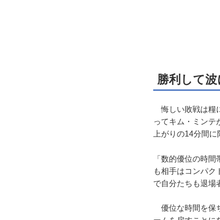
勝利して波
悔しい敗戦は糧に
ってキム・ミンテ
上がりの14分間
「数的優位の時間
も相手はコンパク
で自分たちも退場
優位な時間を保ち