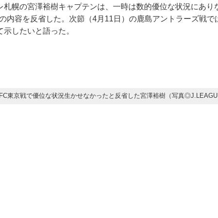
レ札幌の宮澤裕樹キャプテンは、一時は数的優位な状況にあり
戦の内容を反省した。次節（4月11日）の鹿島アントラーズ戦で
て示したいと語った。
FC東京戦で優位な状況生かせなかったと反省した宮澤裕樹（写真◎J.LEAGU