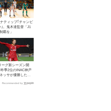
ャナティップ｢チャンピ
｣。鬼木達監督「J1
L制覇を」
リーグ新シーズン開
 昨季2位のINAC神戸
ネッサが優勝した日
・東京ヴェルディベ
Recommended by
ザを下して白星発進