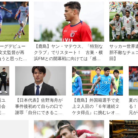
リーグデビュー
【鹿島】ヤン・マテウス、「特別な
サッカー世界遺
文丈監督が再
クラブ」でリスタート！ 古巣・横
胆不敵なチェ
負うと思ったの
浜FMとの開幕戦に向けては「感情
回】
た」
的な試合になる」が「勝利を求めた
い！」
新ユ
【日本代表】佐野海舟が
【鹿島】外国籍選手で史
夏の
目会
事件後初めて自らの口で
上２人目の『６年連続２
る！
意
謝罪「自分にできること
ケタ得点』に挑むレオ・
元が
気持
を日々考えながらプレー
セアラ。８・７横浜ＦＭ
も２
し、行動し、社会貢献し
との開幕戦は「王者であ
水口
続けていきます」
る自分たちの力を示す機
戦】
会」と意気込む