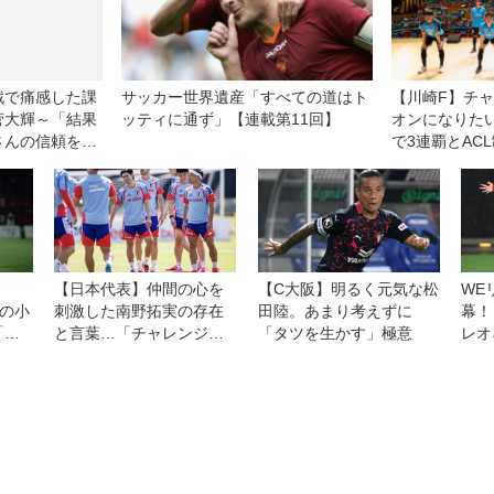
戦で痛感した課
サッカー世界遺産「すべての道はト
【川崎F】チ
菅大輝～「結果
ッティに通ず」【連載第11回】
オンになりたい
さんの信頼を得
で3連覇とAC
【日本代表】仲間の心を
【C大阪】明るく元気な松
WE
歳の小
刺激した南野拓実の存在
田陸。あまり考えずに
幕！
「ワ
と言葉…「チャレンジャ
「タツを生かす」極意
レオ
」に
ーだからやっていこう
テレ
（前
と、最後は本当に引き締
レー
まる言葉をくれました」
（鈴木彩艶）