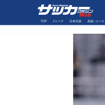
TOP
Jリーグ
日本代表
高校･ユース