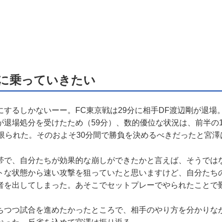
に乗っていきたい
するしかないーー。FC東京戦は29分に相手DF渡辺剛が退場
が退場処分を受けたため（59分）、数的優位な状況は、前半の
に限られた。そのおよそ30分間で勝負を決めるべきだったと宮澤
帯で、自分たちが効果的な崩しができたかと言えば、そうでは
トな状態から速い攻撃を狙っていたと思いますけど、自分たち
者を出してしまった。あそこでセットプレーでやられたことで
つつ試合を進めたかったところで、相手のやり方を分かりな