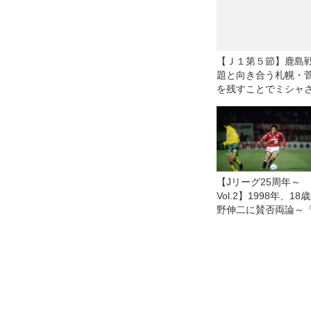
【Ｊ１第５節】鹿島
題と向き合う札幌・
を残すことでミシャ
る」
【Jリーグ25周年～
Vol.2】1998年、18
野伸二に賛否両論～
ールドカップイヤー
おけるJリーグの重み
編）