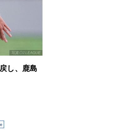
写真◎J.LEAGUE
戻し、鹿島
ue