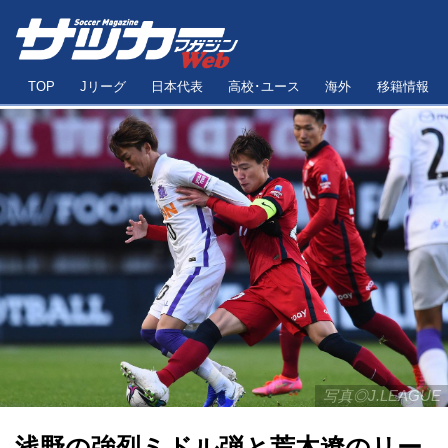
TOP
Jリーグ
日本代表
高校･ユース
海外
移籍情報
写真◎J.LEAGUE
浅野の強烈ミドル弾と荒木遼のリー