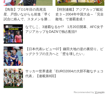
【鳥取】プロ1年目の髙尾流
【特別連載】アジアカップ戴冠
星、戸惑いながらも前進「早く
史３～2004年中国大会～「完全
試合に絡んで、スタメンを勝ち
敵地」で連覇達成！
取れるように」
なでしこ、3連覇なるか!? 1月20日開幕、AFC女子
アジアカップをDAZNで独占配信!!
【日本代表レビュー07】鎌田大地の逆の裏切り。ビ
ッグクラブの主力へと「壁を壊したい」
サッカー世界遺産「EURO2004の大胆不敵なチェコ
代表」【連載第8回】
Recommended by