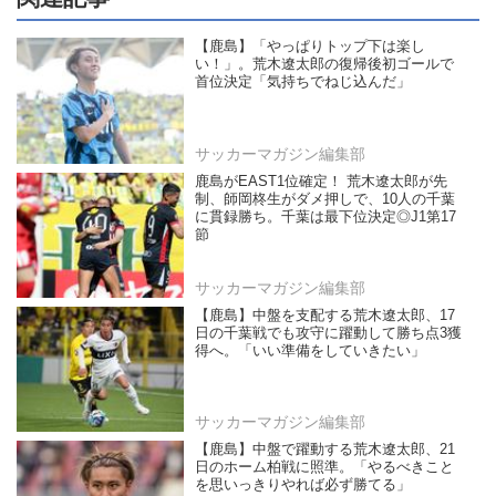
【鹿島】「やっぱりトップ下は楽し
い！」。荒木遼太郎の復帰後初ゴールで
首位決定「気持ちでねじ込んだ」
サッカーマガジン編集部
鹿島がEAST1位確定！ 荒木遼太郎が先
制、師岡柊生がダメ押しで、10人の千葉
に貫録勝ち。千葉は最下位決定◎J1第17
節
サッカーマガジン編集部
【鹿島】中盤を支配する荒木遼太郎、17
日の千葉戦でも攻守に躍動して勝ち点3獲
得へ。「いい準備をしていきたい」
サッカーマガジン編集部
【鹿島】中盤で躍動する荒木遼太郎、21
日のホーム柏戦に照準。「やるべきこと
を思いっきりやれば必ず勝てる」