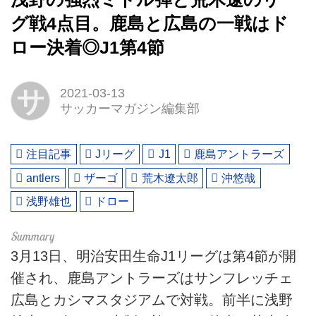
グ戦4点目。鹿島と広島の一戦はド
ロー決着◎J1第4節
サ
2021-03-13
サッカーマガジン編集部
注目記事
Jリーグ
J1
鹿島アントラーズ
antlers
ザーゴ
荒木遼太郎
沖悠哉
浅野雄也
ドロー
3月13日、明治安田生命J1リーグは第4節が開
催され、鹿島アントラーズはサンフレッチェ
広島とカシマスタジアムで対戦。前半に浅野