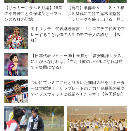
【サッカーコラム６月編】18歳
【鹿島】準備着々！ ８・７横
の小野伸二と久保建英と～フラ
浜ＦＭ戦に向けて鬼木達監督
ンスＷ杯の記憶
「Ｊリーグを盛り上げる、見て
いる人に喜んでもらえるゲーム
モドリッチ、代表継続宣言！「クロアチア代表でプ
をしたい」
レーすることは僕の人生の中で最大の誇り」【Ｗ
杯】
【日本代表レビュー05】全員が「冨安健洋クラス」
に上がらなければ。｢当たり前のレベルになれば勝
てる集団になる｣
ついにプレミアにたどり着いた前田大然をサポータ
ーは大歓迎！ サラブレットの走力と農耕馬の献身
でイプスウィッチに残留をもたらす！【英国通信】