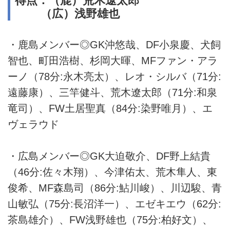
得点：（鹿）荒木遼太郎
（広）浅野雄也
・鹿島メンバー◎GK沖悠哉、DF小泉慶、犬飼
智也、町田浩樹、杉岡大暉、MFファン・アラ
ーノ（78分:永木亮太）、レオ・シルバ（71分:
遠藤康）、三竿健斗、荒木遼太郎（71分:和泉
竜司）、FW土居聖真（84分:染野唯月）、エ
ヴェラウド
・広島メンバー◎GK大迫敬介、DF野上結貴
（46分:佐々木翔）、今津佑太、荒木隼人、東
俊希、MF森島司（86分:鮎川峻）、川辺駿、青
山敏弘（75分:長沼洋一）、エゼキエウ（62分:
茶島雄介）、FW浅野雄也（75分:柏好文）、