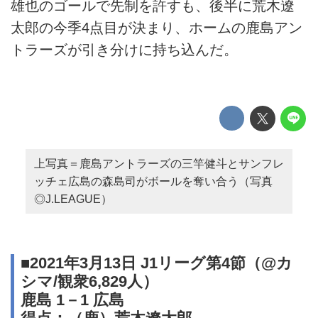
雄也のゴールで先制を許すも、後半に荒木遼
太郎の今季4点目が決まり、ホームの鹿島アン
トラーズが引き分けに持ち込んだ。
上写真＝鹿島アントラーズの三竿健斗とサンフレ
ッチェ広島の森島司がボールを奪い合う（写真
◎J.LEAGUE）
■2021年3月13日 J1リーグ第4節（@カ
シマ/観衆6,829人）
鹿島 1－1 広島