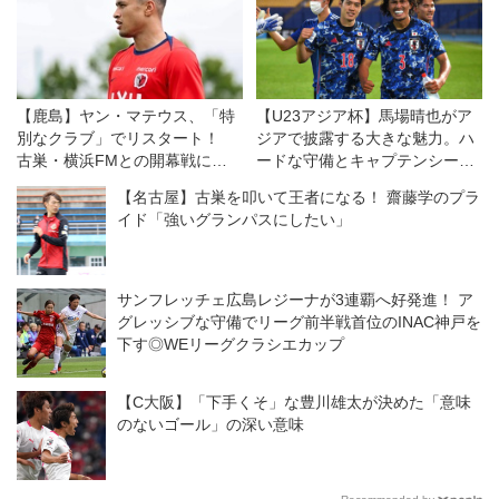
【鹿島】ヤン・マテウス、「特
【U23アジア杯】馬場晴也がア
別なクラブ」でリスタート！
ジアで披露する大きな魅力。ハ
古巣・横浜FMとの開幕戦に向
ードな守備とキャプテンシー、
けては「感情的な試合になる」
巧みなアシストとロングパス
【名古屋】古巣を叩いて王者になる！ 齋藤学のプラ
が「勝利を求めたい！」
イド「強いグランパスにしたい」
サンフレッチェ広島レジーナが3連覇へ好発進！ ア
グレッシブな守備でリーグ前半戦首位のINAC神戸を
下す◎WEリーグクラシエカップ
【C大阪】「下手くそ」な豊川雄太が決めた「意味
のないゴール」の深い意味