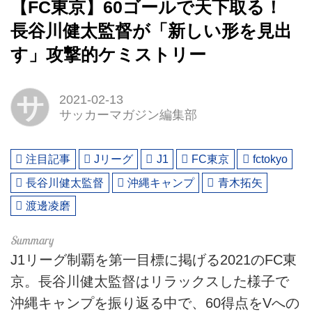
【FC東京】60ゴールで天下取る！
長谷川健太監督が「新しい形を見出
す」攻撃的ケミストリー
サ
2021-02-13
サッカーマガジン編集部
注目記事
Jリーグ
J1
FC東京
fctokyo
長谷川健太監督
沖縄キャンプ
青木拓矢
渡邊凌磨
J1リーグ制覇を第一目標に掲げる2021のFC東
京。長谷川健太監督はリラックスした様子で
沖縄キャンプを振り返る中で、60得点をVへの