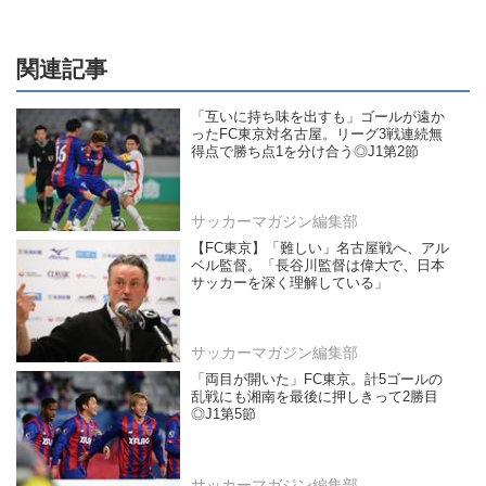
関連記事
「互いに持ち味を出すも」ゴールが遠か
ったFC東京対名古屋。リーグ3戦連続無
得点で勝ち点1を分け合う◎J1第2節
サッカーマガジン編集部
【FC東京】「難しい」名古屋戦へ、アル
ベル監督。「長谷川監督は偉大で、日本
サッカーを深く理解している」
サッカーマガジン編集部
「両目が開いた」FC東京。計5ゴールの
乱戦にも湘南を最後に押しきって2勝目
◎J1第5節
サッカーマガジン編集部