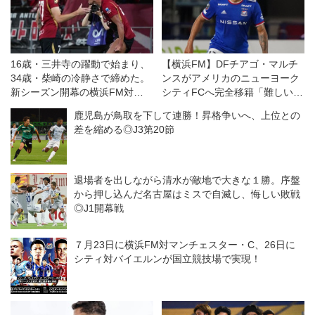
16歳・三井寺の躍動で始まり、
【横浜FM】DFチアゴ・マルチ
34歳・柴崎の冷静さで締めた。
ンスがアメリカのニューヨーク
新シーズン開幕の横浜FM対鹿
シティFCへ完全移籍「難しい決
島は特筆すべき好ゲームだった
断でした」
鹿児島が鳥取を下して連勝！昇格争いへ、上位との
◎J１開幕戦
差を縮める◎J3第20節
退場者を出しながら清水が敵地で大きな１勝。序盤
から押し込んだ名古屋はミスで自滅し、悔しい敗戦
◎J1開幕戦
７月23日に横浜FM対マンチェスター・C、26日に
シティ対バイエルンが国立競技場で実現！