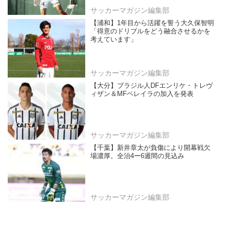
サッカーマガジン編集部
【浦和】1年目から活躍を誓う大久保智明
「得意のドリブルをどう融合させるかを
考えています」
サッカーマガジン編集部
【大分】ブラジル人DFエンリケ・トレヴ
ィザン＆MFペレイラの加入を発表
サッカーマガジン編集部
【千葉】新井章太が負傷により開幕戦欠
場濃厚。全治4ー6週間の見込み
サッカーマガジン編集部