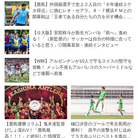
い。結果が出せなければ、ツケ
【鹿島】外国籍選手で史上２人目の『６年連続２ケ
は全部、自分たちに回ってく
タ得点』に挑むレオ・セアラ。８・７横浜ＦＭとの
る」
開幕戦は「王者である自分たちの力を示す機会」と
意気込む
【Ｇ大阪】安部柊斗が新生ガンバを『前へ』進め
る！「（新監督の）サッカーは自分の特徴に合って
いると思う」◎開幕直前・連続インタビュー
【W杯】アルゼンチンが10人で守るスイスの堅守を
攻略！ メッシ不発もアルバレスのスーパーミドルな
どで連覇へ前進
【鹿島優勝コラム】鬼木達監督
樋口汐音のゴールで帝京長岡が
びしょ濡れV！「鹿島最
勝利！ 昌平の攻撃を封じ込め
高！！！」と絶叫した指揮官が
て５大会ぶりにベスト８進出