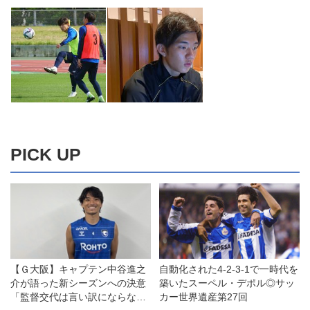
PICK UP
【Ｇ大阪】キャプテン中谷進之
自動化された4-2-3-1で一時代を
介が語った新シーズンへの決意
築いたスーペル・デポル◎サッ
「監督交代は言い訳にならな
カー世界遺産第27回