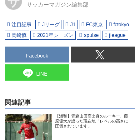
サ
サッカーマガジン編集部
注目記事
Jリーグ
J1
FC東京
fctokyo
岡崎慎
2021年シーズン
spulse
jleague
Facebook
LINE
関連記事
【浦和】青森山田高出身のルーキー、藤
原優大が語った現在地「レベルの高さに
圧倒されています」