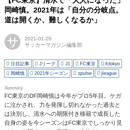
【FC東京】清水で「大人になった」
岡崎慎。2021年は「自分の分岐点。
道は開くか、難しくなるか」
サ
2021-01-29
サッカーマガジン編集部
注目記事
Jリーグ
J1
FC東京
fctokyo
岡崎慎
2021年シーズン
spulse
jleague
FC東京のDF岡崎慎は今年がプロ5年目。ケガ
に泣かされ、力を発揮し切れなかった過去と
は決別し、清水への期限付き移籍で成長した
自身の姿を今シーズンはFC東京でしっかり見