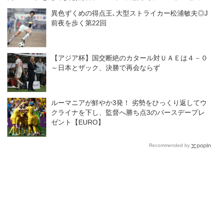
ここに帰ってきた意味。「やっ
【3回戦】
異色ずくめの得点王､大型ストライカー松浦敏夫◎J
と一員になれたかな」
前夜を歩く第22回
【アジア杯】国交断絶のカタール対ＵＡＥは４－０
～日本とザック、決勝で再会ならず
ルーマニアが鮮やか3発！ 劣勢をひっくり返してウ
クライナを下し、監督へ勝ち点3のバースデープレ
ゼント【EURO】
Recommended by