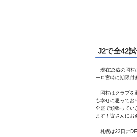
J2で全42
現在23歳の岡村は
ーロ宮崎に期限付
岡村はクラブを通
も幸せに思ってお
全霊で頑張ってい
ます！皆さんにお
札幌は22日にD