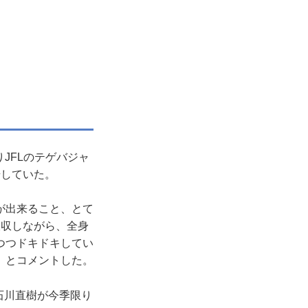
JFLのテゲバジャ
場していた。
が出来ること、とて
吸収しながら、全身
つつドキドキしてい
」とコメントした。
石川直樹が今季限り