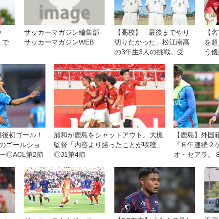
ウ
サッカーマガジン編集部 -
【高校】「最後までやり
【名
」で
サッカーマガジンWEB
切りたかった」松江南高
を超
・横
の3年生3人の挑戦。受験
う優
けて
勉強との両立でインター
ト
な
ハイ予選の雪辱を
た
籍後初ゴール！
浦和が鹿島をシャットアウト。大槻
【鹿島】外国
つのゴールショ
監督「内容より勝ったことが収穫」
『６年連続２
ー◎ACL第2節
◎J1第4節
オ・セアラ。
幕戦は「王者
示す機会」と