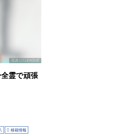
写真◎J.LEAGUE
身全霊で頑張
八
移籍情報