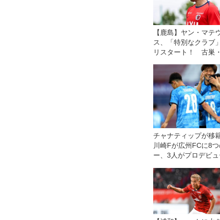
【鹿島】ヤン・マテ
ス、「特別なクラブ
リスタート！ 古巣
浜FMとの開幕戦に向
は「感情的な試合に
る」が「勝利を求め
い！」
チャナティップが移
川崎Fが広州FCに8
ー、3人がプロデビュ