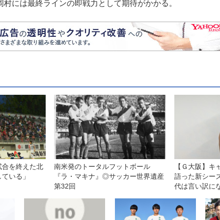
岡村には最終ラインの即戦力として期待がかかる。
試合を終えた北
南米発のトータルフットボール
【Ｇ大阪】キ
している」
『ラ・マキナ』◎サッカー世界遺産
語った新シー
第32回
代は言い訳に
なければ、ツ
回ってくる」