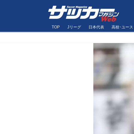
TOP
Jリーグ
日本代表
高校･ユース