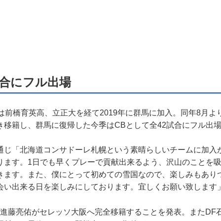
試合にフル出場
前橋育英高、立正大を経て2019年に群馬に加入。同年8月より
き移籍し、群馬に復帰した今季はCBとして全42試合にフル出
じ「北海道コンサドーレ札幌という素晴らしいチームに加入
ります。1日でも早くプレーで貢献出来るよう、沢山のことを
きます。また、僕にとって初めての雪国なので、楽しみもあり
会い出来る日を楽しみにしております。宜しくお願い致します
F進藤亮佑がセレッソ大阪へ完全移籍することを発表。またDF