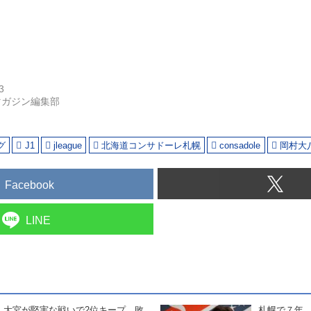
3
マガジン編集部
グ
J1
jleague
北海道コンサドーレ札幌
consadole
岡村大
Facebook
LINE
大宮が堅実な戦いで2位キープ。敗
札幌で７年、