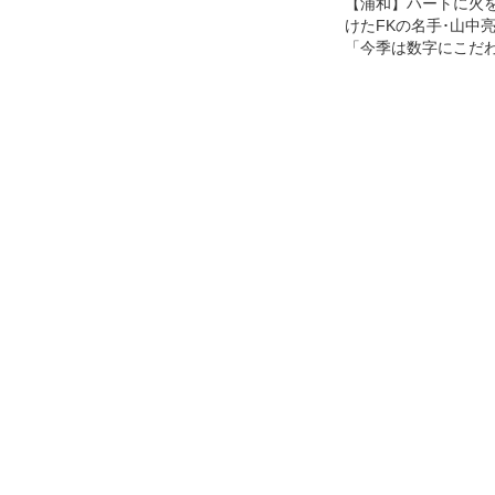
【浦和】ハートに火
けたFKの名手･山中
「今季は数字にこだ
る」