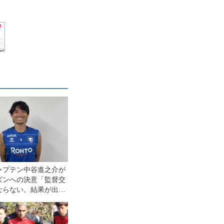
ャプテン中谷進之介が
ズンへの決意「監督交
ならない。結果が出せ
ケは全部、自分たちに