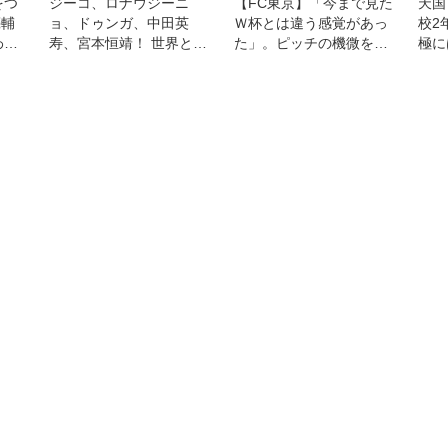
をつ
ジーコ、ロナウジーニ
【FC東京】「今まで見た
天国
亮輔
ョ、ドゥンガ、中田英
Ｗ杯とは違う感覚があっ
校2
わ
寿、宮本恒靖！ 世界と日
た」。ピッチの機微を読
極に
本のレジェンドが広島で
み取り、左サイドで違い
った
競演◎ジーコオールスタ
を生むバングーナガンデ
ピソ
ーゲーム
佳史扶、その復活がチー
ムをさらに前進させる！