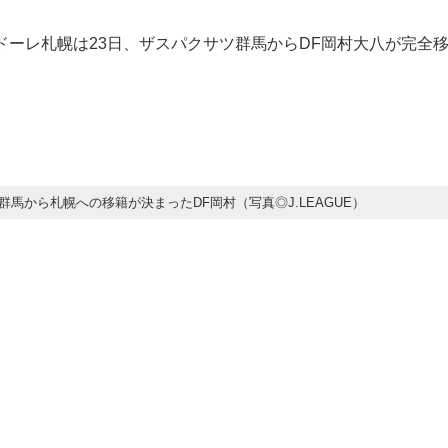
サドーレ札幌は23日、ザスパクサツ群馬からDF岡村大八が完全
群馬から札幌への移籍が決まったDF岡村（写真◎J.LEAGUE）