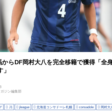
馬からDF岡村大八を完全移籍で獲得「全
す」
3
マガジン編集部
グ
J1
jleague
北海道コンサドーレ札幌
consadole
岡村大