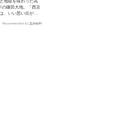
と地獄を味わった高
年の鎌田大地。「西京
は、いい思い出がま
くありません」【エ
Recommended by
ード2】