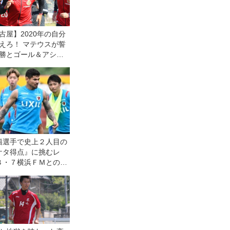
古屋】2020年の自分
えろ！ マテウスが誓
勝とゴール＆アシス
籍選手で史上２人目の
ケタ得点』に挑むレ
８・７横浜ＦＭとの開
である自分たちの力を
意気込む