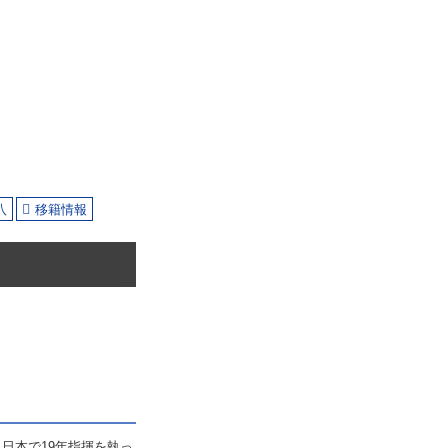
八
移籍情報
日本で19年指揮を執っ