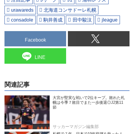
urawareds
北海道コンサドーレ札幌
consadole
駒井善成
田中駿汰
jleague
Facebook
LINE
関連記事
大宮が堅実な戦いで2位キープ。敗れた札
幌は今季７敗目でまた一歩後退◎J2第11
節
サッカーマガジン編集部