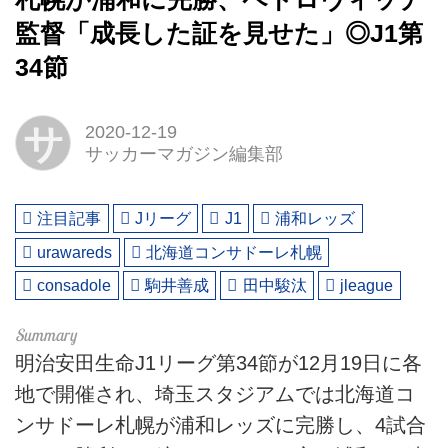
監督「成長した証を見せた」◎J1第
34節
サ
2020-12-19
サッカーマガジン編集部
注目記事
Jリーグ
J1
浦和レッズ
urawareds
北海道コンサドーレ札幌
consadole
駒井善成
田中駿汰
jleague
明治安田生命J1リーグ第34節が12月19日に各
地で開催され、埼玉スタジアムでは北海道コ
ンサドーレ札幌が浦和レッズに完勝し、4試合