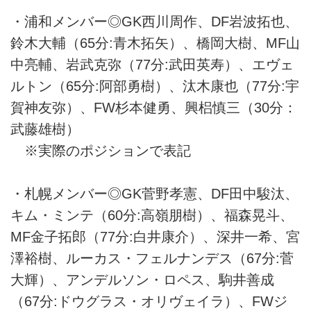
・浦和メンバー◎GK西川周作、DF岩波拓也、
鈴木大輔（65分:青木拓矢）、橋岡大樹、MF山
中亮輔、岩武克弥（77分:武田英寿）、エヴェ
ルトン（65分:阿部勇樹）、汰木康也（77分:宇
賀神友弥）、FW杉本健勇、興梠慎三（30分：
武藤雄樹）
※実際のポジションで表記
・札幌メンバー◎GK菅野孝憲、DF田中駿汰、
キム・ミンテ（60分:高嶺朋樹）、福森晃斗、
MF金子拓郎（77分:白井康介）、深井一希、宮
澤裕樹、ルーカス・フェルナンデス（67分:菅
大輝）、アンデルソン・ロペス、駒井善成
（67分:ドウグラス・オリヴェイラ）、FWジ