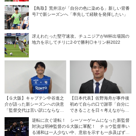
【鳥取】荒井涼が「自分の色に染める」新しい背番
号7で新シーズンへ「率先して経験を発揮したい」
冴えわたった堅守速攻。チュニジアがW杯出場国の
地力を示してチリに2-0で勝利◎キリン杯2022
【Ｇ大阪】キャプテン中谷進之
【日本代表】佐野海舟が事件後
介が語った新シーズンへの決意
初めて自らの口で謝罪「自分に
「監督交代は言い訳にならな
できることを日々考えながらプ
い。結果が出せなければ、ツケ
レーし、行動し、社会貢献し続
逆転に次ぐ逆転！ シーソーゲームになった新監督
は全部、自分たちに回ってく
けていきます」
対決は明神監督のＧ大阪に軍配！ チョウ監督率い
る」
る浦和は一人少ない中、意欲を示すも一歩及ばず