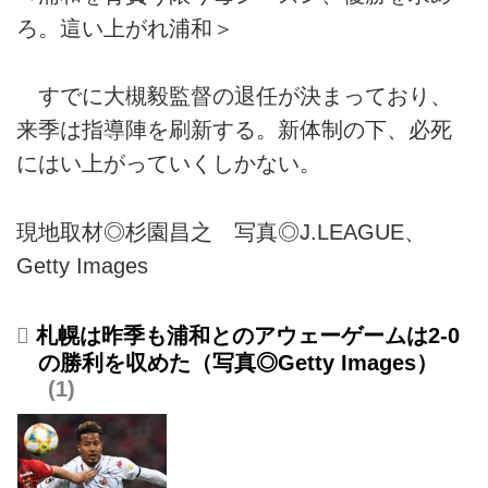
ろ。這い上がれ浦和＞
すでに大槻毅監督の退任が決まっており、
来季は指導陣を刷新する。新体制の下、必死
にはい上がっていくしかない。
現地取材◎杉園昌之 写真◎J.LEAGUE、
Getty Images
札幌は昨季も浦和とのアウェーゲームは2-0
の勝利を収めた（写真◎Getty Images）
1