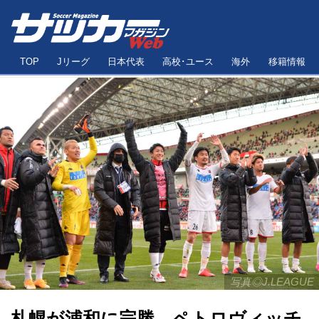
TOP
Jリーグ
日本代表
高校･ユース
海外
移籍情報
写真◎J.LEAGUE
札幌が浦和に完勝、ペトロヴィッチ