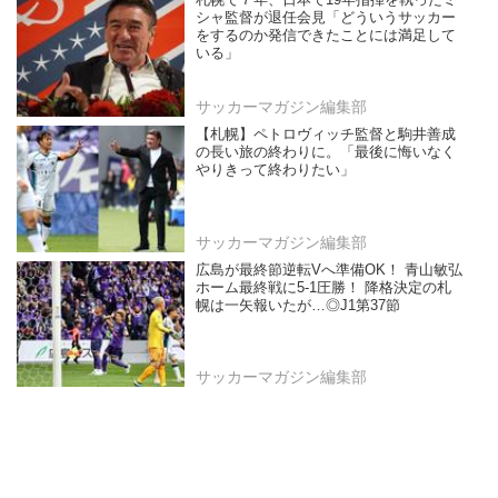
札幌で７年、日本で19年指揮を執ったミ
シャ監督が退任会見「どういうサッカー
をするのか発信できたことには満足して
いる」
サッカーマガジン編集部
【札幌】ペトロヴィッチ監督と駒井善成
の長い旅の終わりに。「最後に悔いなく
やりきって終わりたい」
サッカーマガジン編集部
広島が最終節逆転Vへ準備OK！ 青山敏弘
ホーム最終戦に5-1圧勝！ 降格決定の札
幌は一矢報いたが…◎J1第37節
サッカーマガジン編集部