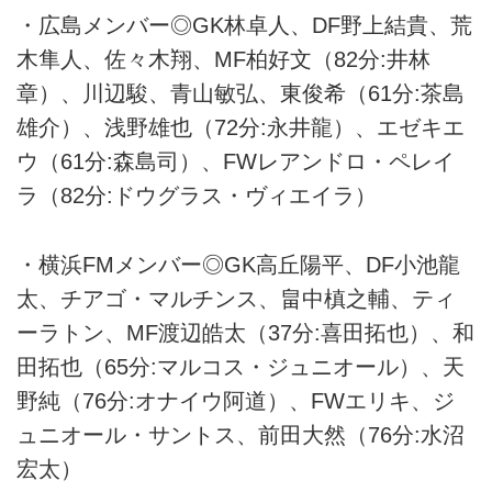
・広島メンバー◎GK林卓人、DF野上結貴、荒
木隼人、佐々木翔、MF柏好文（82分:井林
章）、川辺駿、青山敏弘、東俊希（61分:茶島
雄介）、浅野雄也（72分:永井龍）、エゼキエ
ウ（61分:森島司）、FWレアンドロ・ペレイ
ラ（82分:ドウグラス・ヴィエイラ）
・横浜FMメンバー◎GK高丘陽平、DF小池龍
太、チアゴ・マルチンス、畠中槙之輔、ティ
ーラトン、MF渡辺皓太（37分:喜田拓也）、和
田拓也（65分:マルコス・ジュニオール）、天
野純（76分:オナイウ阿道）、FWエリキ、ジ
ュニオール・サントス、前田大然（76分:水沼
宏太）