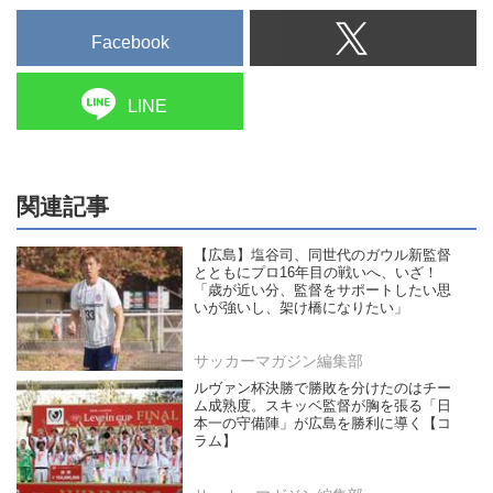
Facebook
LINE
関連記事
【広島】塩谷司、同世代のガウル新監督
とともにプロ16年目の戦いへ、いざ！
「歳が近い分、監督をサポートしたい思
いが強いし、架け橋になりたい」
サッカーマガジン編集部
ルヴァン杯決勝で勝敗を分けたのはチー
ム成熟度。スキッベ監督が胸を張る「日
本一の守備陣」が広島を勝利に導く【コ
ラム】