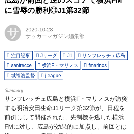
広島が前回と逆のスコアで横浜FM
に雪辱の勝利◎J1第32節
サ
2020-10-28
サッカーマガジン編集部
注目記事
Jリーグ
J1
サンフレッチェ広島
sanfrecce
横浜F・マリノス
fmarinos
城福浩監督
jleague
サンフレッチェ広島と横浜F・マリノスが激突
する明治安田生命J1リーグ第32節が、日程を
前倒しして開催された。先制機を逃した横浜
FMに対し、広島が効果的に加点し、前回とは