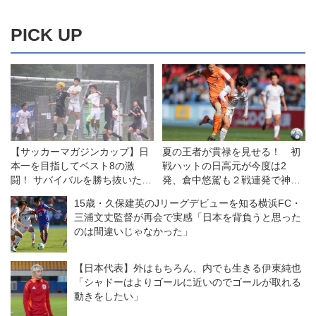
PICK UP
【サッカーマガジンカップ】日
夏の王者が貫禄を見せる！ 初
本一を目指してベスト8の激
戦ハットの日高元が今度は2
闘！ サバイバルを勝ち抜いた4
発、倉中悠駕も２戦連発で神村
チームが11日午後の準決勝へ
学園が水口に４−０快勝【3回
15歳・久保建英のJリーグデビューを知る横浜FC・
戦】
三浦文丈監督が再会で実感「日本を背負うと思った
のは間違いじゃなかった」
【日本代表】外はもちろん、内でも生きる伊東純也
「シャドーはよりゴールに近いのでゴールが取れる
動きをしたい」