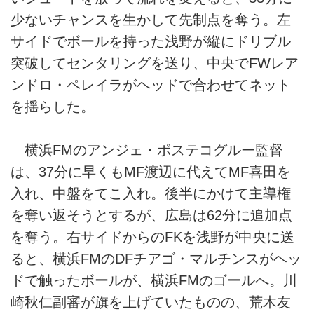
少ないチャンスを生かして先制点を奪う。左
サイドでボールを持った浅野が縦にドリブル
突破してセンタリングを送り、中央でFWレア
ンドロ・ペレイラがヘッドで合わせてネット
を揺らした。
横浜FMのアンジェ・ポステコグルー監督
は、37分に早くもMF渡辺に代えてMF喜田を
入れ、中盤をてこ入れ。後半にかけて主導権
を奪い返そうとするが、広島は62分に追加点
を奪う。右サイドからのFKを浅野が中央に送
ると、横浜FMのDFチアゴ・マルチンスがヘッ
ドで触ったボールが、横浜FMのゴールへ。川
崎秋仁副審が旗を上げていたものの、荒木友