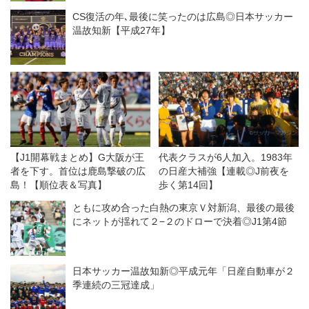
CS復活の年､最後に笑ったのは広島◎日本サッカー
温故知新【平成27年】
【J1開幕戦まとめ】G大阪が王
代表クラスが6人加入。1983年
者を下す。首位は鹿島撃破の広
の日産大補強【連載◎J前夜を
島！【順位表＆写真】
歩く第14回】
ともに攻め合った白熱の東京Ｖ対新潟、最後の最後
にネットが揺れて２−２のドローで決着◎J1第4節
日本サッカー温故知新◎平成元年「日産自動車が２
季連続の三冠達成」