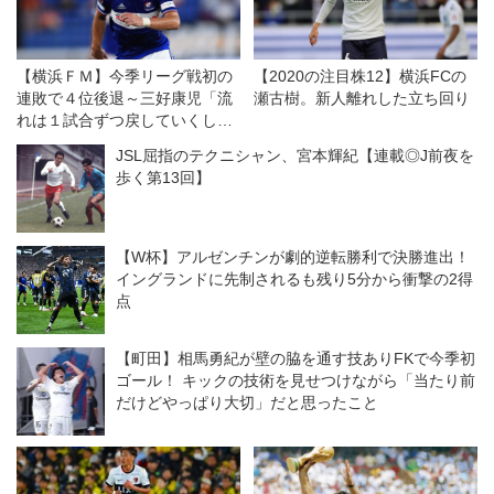
【横浜ＦＭ】今季リーグ戦初の
【2020の注目株12】横浜FCの
連敗で４位後退～三好康児「流
瀬古樹。新人離れした立ち回り
れは１試合ずつ戻していくしか
ない」
JSL屈指のテクニシャン、宮本輝紀【連載◎J前夜を
歩く第13回】
【W杯】アルゼンチンが劇的逆転勝利で決勝進出！
イングランドに先制されるも残り5分から衝撃の2得
点
【町田】相馬勇紀が壁の脇を通す技ありFKで今季初
ゴール！ キックの技術を見せつけながら「当たり前
だけどやっぱり大切」だと思ったこと