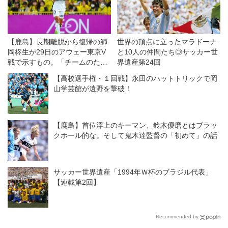
【鹿島】長期離脱から復帰の師
世界の頂点に立ったマラドーナ
岡柊生が29日のアウェー東京V
と10人の仲間たち◎サッカー世
戦で示すもの。「チームのため
界遺産第24回
に走り、守り、点を取るところ
【高校選手権・１回戦】永田のハットトリックで岡
も見てもらいたい」
山学芸館が遠野を撃破！
【鹿島】首位浮上のキーマン、鈴木優磨とはブラッ
クホール的な。そして鬼木達監督の「初めて」の話
サッカー世界遺産「1994年Ｗ杯のブラジル代表」
【連載第2回】
Recommended by