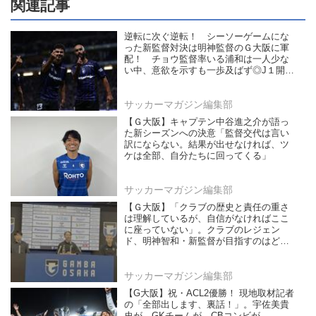
関連記事
逆転に次ぐ逆転！ シーソーゲームにな
った新監督対決は明神監督のＧ大阪に軍
配！ チョウ監督率いる浦和は一人少な
い中、意欲を示すも一歩及ばず◎J１開幕
戦
サッカーマガジン編集部
【Ｇ大阪】キャプテン中谷進之介が語っ
た新シーズンへの決意「監督交代は言い
訳にならない。結果が出せなければ、ツ
ケは全部、自分たちに回ってくる」
サッカーマガジン編集部
【Ｇ大阪】「クラブの歴史と責任の重さ
は理解しているが、自信がなければここ
に座っていない」。クラブのレジェン
ド、明神智和・新監督が目指すのはどん
なチームなのか？
サッカーマガジン編集部
【G大阪】祝・ACL2優勝！ 現地取材記者
の「全部出します、裏話！」。宇佐美貴
史が、GKチームが、CBコンビが…