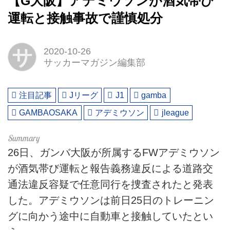
【G大阪】アデミウソンが酒気帯び
運転と接触事故で謹慎処分
サ
2020-10-26
サッカーマガジン編集部
注目記事
Jリーグ
J1
gamba
GAMBAOSAKA
アデミウソン
jleague
26日、ガンバ大阪が所属するFWアデミウソン
が酒気帯び運転と報告義務違反による道路交
通法違反容疑で任意同行を捜査されたと発表
した。アデミウソンは前日25日のトレーニン
グに向かう途中に自動車と接触していたとい