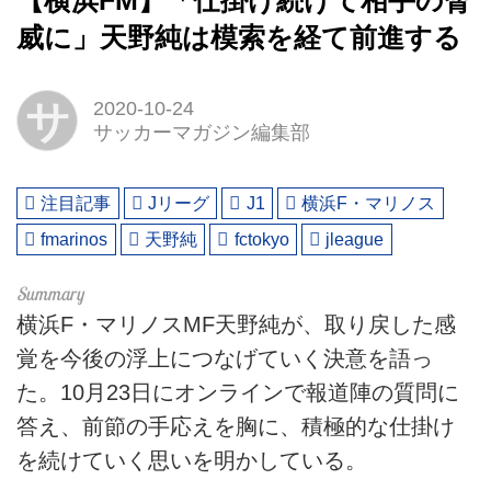
【横浜FM】「仕掛け続けて相手の脅
威に」天野純は模索を経て前進する
サ
2020-10-24
サッカーマガジン編集部
注目記事
Jリーグ
J1
横浜F・マリノス
fmarinos
天野純
fctokyo
jleague
横浜F・マリノスMF天野純が、取り戻した感
覚を今後の浮上につなげていく決意を語っ
た。10月23日にオンラインで報道陣の質問に
答え、前節の手応えを胸に、積極的な仕掛け
を続けていく思いを明かしている。