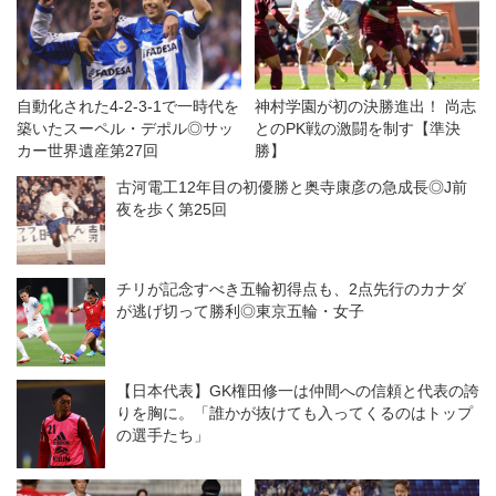
自動化された4-2-3-1で一時代を
神村学園が初の決勝進出！ 尚志
築いたスーペル・デポル◎サッ
とのPK戦の激闘を制す【準決
カー世界遺産第27回
勝】
古河電工12年目の初優勝と奥寺康彦の急成長◎J前
夜を歩く第25回
チリが記念すべき五輪初得点も、2点先行のカナダ
が逃げ切って勝利◎東京五輪・女子
【日本代表】GK権田修一は仲間への信頼と代表の誇
りを胸に。「誰かが抜けても入ってくるのはトップ
の選手たち」