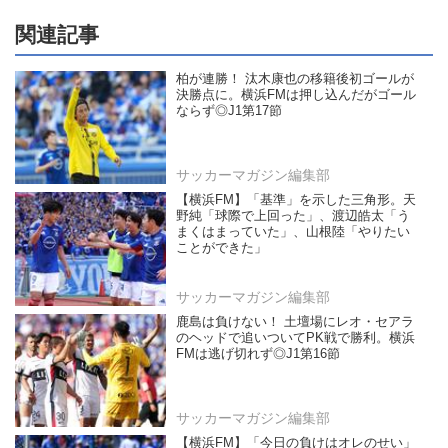
関連記事
柏が連勝！ 汰木康也の移籍後初ゴールが
決勝点に。横浜FMは押し込んだがゴール
ならず◎J1第17節
サッカーマガジン編集部
【横浜FM】「基準」を示した三角形。天
野純「球際で上回った」、渡辺皓太「う
まくはまっていた」、山根陸「やりたい
ことができた」
サッカーマガジン編集部
鹿島は負けない！ 土壇場にレオ・セアラ
のヘッドで追いついてPK戦で勝利。横浜
FMは逃げ切れず◎J1第16節
サッカーマガジン編集部
【横浜FM】「今日の負けはオレのせい」