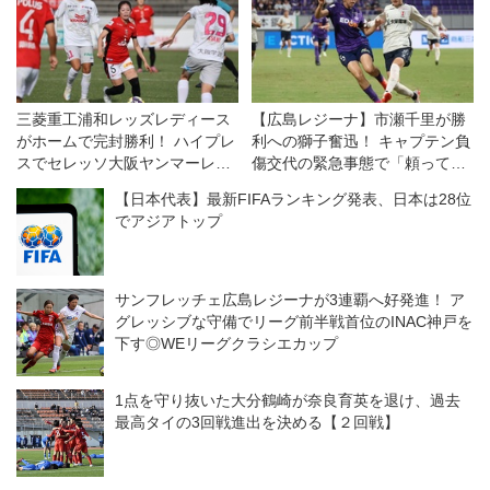
三菱重工浦和レッズレディース
【広島レジーナ】市瀬千里が勝
がホームで完封勝利！ ハイプレ
利への獅子奮迅！ キャプテン負
スでセレッソ大阪ヤンマーレデ
傷交代の緊急事態で「頼ってき
ィースを攻守に圧倒◎WEリー
たところを、全部自分がやる」
【日本代表】最新FIFAランキング発表、日本は28位
グ第11節
でアジアトップ
サンフレッチェ広島レジーナが3連覇へ好発進！ ア
グレッシブな守備でリーグ前半戦首位のINAC神戸を
下す◎WEリーグクラシエカップ
1点を守り抜いた大分鶴崎が奈良育英を退け、過去
最高タイの3回戦進出を決める【２回戦】