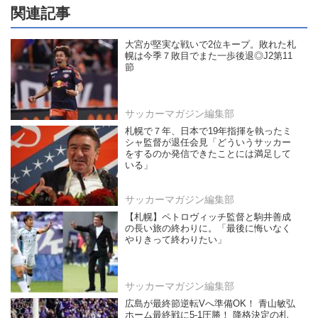
関連記事
大宮が堅実な戦いで2位キープ。敗れた札
幌は今季７敗目でまた一歩後退◎J2第11
節
サッカーマガジン編集部
札幌で７年、日本で19年指揮を執ったミ
シャ監督が退任会見「どういうサッカー
をするのか発信できたことには満足して
いる」
サッカーマガジン編集部
【札幌】ペトロヴィッチ監督と駒井善成
の長い旅の終わりに。「最後に悔いなく
やりきって終わりたい」
サッカーマガジン編集部
広島が最終節逆転Vへ準備OK！ 青山敏弘
ホーム最終戦に5-1圧勝！ 降格決定の札