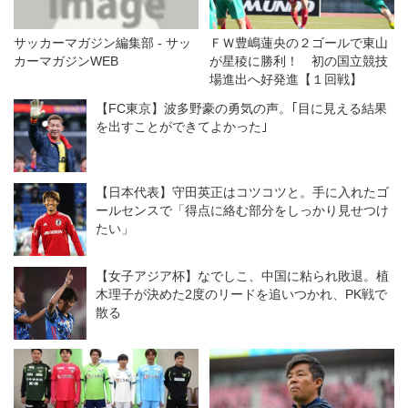
サッカーマガジン編集部 - サッ
ＦＷ豊嶋蓮央の２ゴールで東山
カーマガジンWEB
が星稜に勝利！ 初の国立競技
場進出へ好発進【１回戦】
【FC東京】波多野豪の勇気の声。｢目に見える結果
を出すことができてよかった｣
【日本代表】守田英正はコツコツと。手に入れたゴ
ールセンスで「得点に絡む部分をしっかり見せつけ
たい」
【女子アジア杯】なでしこ、中国に粘られ敗退。植
木理子が決めた2度のリードを追いつかれ、PK戦で
散る