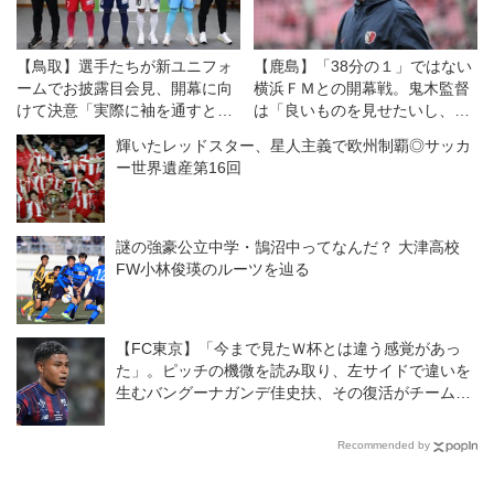
【鳥取】選手たちが新ユニフォ
【鹿島】「38分の１」ではない
ームでお披露目会見、開幕に向
横浜ＦＭとの開幕戦。鬼木監督
けて決意「実際に袖を通すと気
は「良いものを見せたいし、決
持ちが引き締まる」
勝戦のつもりで戦う」
輝いたレッドスター、星人主義で欧州制覇◎サッカ
ー世界遺産第16回
謎の強豪公立中学・鵠沼中ってなんだ？ 大津高校
FW小林俊瑛のルーツを辿る
【FC東京】「今まで見たＷ杯とは違う感覚があっ
た」。ピッチの機微を読み取り、左サイドで違いを
生むバングーナガンデ佳史扶、その復活がチームを
さらに前進させる！
Recommended by