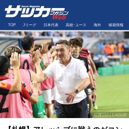
TOP
Jリーグ
日本代表
高校･ユース
海外
移籍情報
写真◎J.LEAGUE