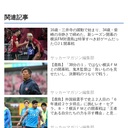
関連記事
16歳・三井寺の躍動で始まり、34歳・柴
崎の冷静さで締めた。新シーズン開幕の
横浜FM対鹿島は特筆すべき好ゲームだっ
た◎J１開幕戦
サッカーマガジン編集部
【鹿島】「38分の１」ではない横浜ＦＭ
との開幕戦。鬼木監督は「良いものを見
せたいし、決勝戦のつもりで戦う」
サッカーマガジン編集部
【鹿島】外国籍選手で史上２人目の『６
年連続２ケタ得点』に挑むレオ・セア
ラ。８・７横浜ＦＭとの開幕戦は「王者
である自分たちの力を示す機会」と意気
込む
サッカーマガジン編集部