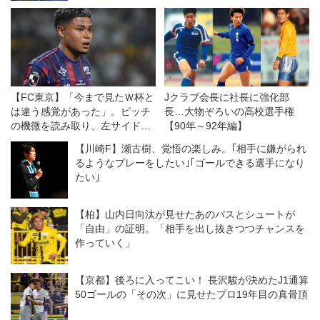
【FC東京】「今まで見たＷ杯と
Jクラブ会長に社長に強化部
は違う感覚があった」。ピッチ
長…大物ぞろいの高校選手権
の機微を読み取り、左サイドで
【90年～92年編】
違いを生むバングーナガンデ佳
【川崎F】瀬古樹、覚悟の楽しみ。｢相手に嫌がられ
史扶、その復活がチームをさら
るようなプレーをしたい｣｢ゴールできる選手になり
に前進させる！
たい｣
【柏】山内日向汰が見せたあのパスとシュートが
「自由」の証明。「相手を出し抜きつつチャンスを
作っていく」
【京都】後ろに入ってこい！ 長沢駿が決めたJ1通算
50ゴールの「その次」に見せたプロ19年目の真骨頂