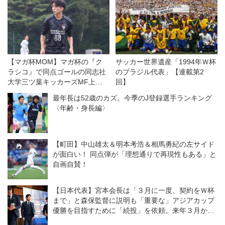
【マガ杯MOM】マガ杯の『ク
サッカー世界遺産「1994年Ｗ杯
ラシコ』で同点ゴールの同志社
のブラジル代表」【連載第2
大学三ツ葉キッカーズMF上田
回】
昭太「気持ちで決めました」
最年長は52歳のカズ。今季のJ登録選手ランキング
〈年齢・身長編〉
【町田】中山雄太＆明本考浩＆相馬勇紀の左サイド
が面白い！ 同点弾が「理想通りで再現性もある」と
自画自賛！
【日本代表】宮本会長は「３月に一度、契約をＷ杯
まで」と森保監督に説明も「重要な」アジアカップ
優勝を目指すために「続投」を依頼。来年３月から
は大岩剛体制が発足！