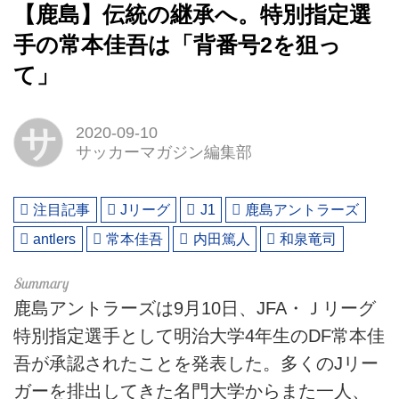
【鹿島】伝統の継承へ。特別指定選
手の常本佳吾は「背番号2を狙っ
て」
サ
2020-09-10
サッカーマガジン編集部
注目記事
Jリーグ
J1
鹿島アントラーズ
antlers
常本佳吾
内田篤人
和泉竜司
鹿島アントラーズは9月10日、JFA・Ｊリーグ
特別指定選手として明治大学4年生のDF常本佳
吾が承認されたことを発表した。多くのJリー
ガーを排出してきた名門大学からまた一人、