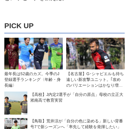
PICK UP
最年長は52歳のカズ。今季のJ
【名古屋】G･シャビエルも待ち
登録選手ランキング〈年齢・身
遠しい新攻撃ユニット。｢攻め
長編〉
のバリエーションはかなり増え
る｣
【高校】J内定2選手が「自分の原点」母校の立正大
淞南高で教育実習
【鳥取】荒井涼が「自分の色に染める」新しい背番
号7で新シーズンへ「率先して経験を発揮したい」