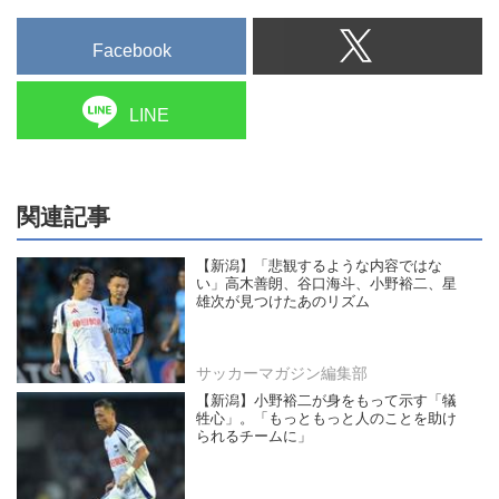
Facebook
LINE
関連記事
【新潟】「悲観するような内容ではな
い」高木善朗、谷口海斗、小野裕二、星
雄次が見つけたあのリズム
サッカーマガジン編集部
【新潟】小野裕二が身をもって示す「犠
牲心」。「もっともっと人のことを助け
られるチームに」