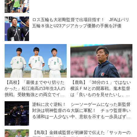
ロス五輪も大岩剛監督で出場目指す！ JFAはパリ
五輪８強とU23アジアカップ優勝の手腕を評価
【高校】「最後までやり切りた
【鹿島】「38分の１」ではない
かった」松江南高の3年生3人の
横浜ＦＭとの開幕戦。鬼木監督
挑戦。受験勉強との両立でイン
は「良いものを見せたいし、決
ターハイ予選の雪辱を
勝戦のつもりで戦う」
逆転に次ぐ逆転！ シーソーゲームになった新監督
対決は明神監督のＧ大阪に軍配！ チョウ監督率い
る浦和は一人少ない中、意欲を示すも一歩及ばず
◎J１開幕戦
【鳥取】金鍾成監督が初練習で伝えた「サッカーの