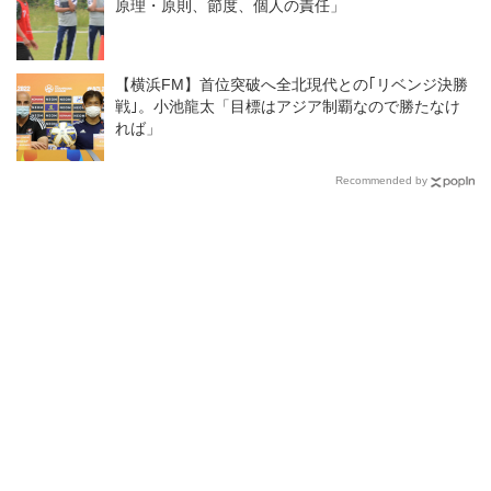
原理・原則、節度、個人の責任」
【横浜FM】首位突破へ全北現代との｢リベンジ決勝
戦｣。小池龍太「目標はアジア制覇なので勝たなけ
れば」
Recommended by