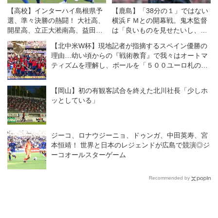
【高校】インターハイ島根県予
【鹿島】「38分の１」ではない
選、準々決勝の熱闘！ 大社高、
横浜ＦＭとの開幕戦。鬼木監督
開星高、立正大淞南高、益田東
は「良いものを見せたいし、決
高がベスト4
勝戦のつもりで戦う」
【北中米W杯】現地記者が指摘するスペイン優勝の
理由…幼い頃からの『戦術教育』で我々はオートマ
ティズムを理解し、ボールを「５００ユーロ札のよ
うに」扱う
【岡山】初の有観客試合を終えた北川社長「少しホ
ッとしている」
ジーコ、ロナウジーニョ、ドゥンガ、中田英寿、宮
本恒靖！ 世界と日本のレジェンドが広島で競演◎ジ
ーコオールスターゲーム
Recommended by