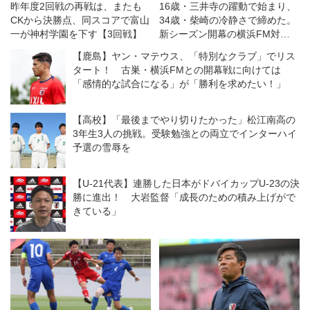
昨年度2回戦の再戦は、またも
16歳・三井寺の躍動で始まり、
CKから決勝点、同スコアで富山
34歳・柴崎の冷静さで締めた。
一が神村学園を下す【3回戦】
新シーズン開幕の横浜FM対鹿
島は特筆すべき好ゲームだった
【鹿島】ヤン・マテウス、「特別なクラブ」でリス
◎J１開幕戦
タート！ 古巣・横浜FMとの開幕戦に向けては
「感情的な試合になる」が「勝利を求めたい！」
【高校】「最後までやり切りたかった」松江南高の
3年生3人の挑戦。受験勉強との両立でインターハイ
予選の雪辱を
【U-21代表】連勝した日本がドバイカップU-23の決
勝に進出！ 大岩監督「成長のための積み上げがで
きている」