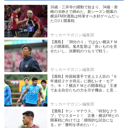
16歳・三井寺の躍動で始まり、34歳・柴
崎の冷静さで締めた。新シーズン開幕の
横浜FM対鹿島は特筆すべき好ゲームだっ
た◎J１開幕戦
サッカーマガジン編集部
【鹿島】「38分の１」ではない横浜ＦＭ
との開幕戦。鬼木監督は「良いものを見
せたいし、決勝戦のつもりで戦う」
サッカーマガジン編集部
【鹿島】外国籍選手で史上２人目の『６
年連続２ケタ得点』に挑むレオ・セア
ラ。８・７横浜ＦＭとの開幕戦は「王者
である自分たちの力を示す機会」と意気
込む
サッカーマガジン編集部
【鹿島】ヤン・マテウス、「特別なクラ
ブ」でリスタート！ 古巣・横浜FMとの
開幕戦に向けては「感情的な試合にな
る」が「勝利を求めたい！」