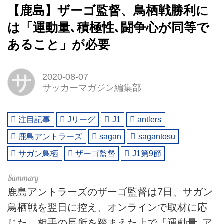
【鹿島】ザーゴ監督、鳥栖戦勝利に
は「運動量､積極性､闘争心が同等で
あること」が必要
サ
2020-08-07
サッカーマガジン編集部
注目記事
Jリーグ
J1
antlers
鹿島アントラーズ
sagan
sagantosu
サガン鳥栖
ザーゴ監督
J1第9節
鹿島アントラーズのザーゴ監督は7日、サガン
鳥栖戦を翌日に控え、オンラインで取材に応
じた。相手の長所を踏まえた上で「運動量､ア