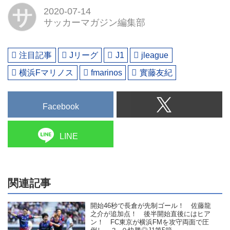
サ
2020-07-14
サッカーマガジン編集部
注目記事
Jリーグ
J1
jleague
横浜Fマリノス
fmarinos
實藤友紀
Facebook
LINE
関連記事
開始46秒で長倉が先制ゴール！ 佐藤龍
之介が追加点！ 後半開始直後にはヒア
ン！ FC東京が横浜FMを攻守両面で圧