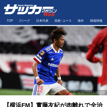
TOP
Jリーグ
日本代表
高校･ユース
海外
移籍情報
写真◎J.LEAGUE
【横浜FM】實藤友紀が肉離れで全治