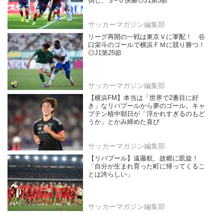
倒し、３−０快勝◎J1第5節
サッカーマガジン編集部
リーグ再開の一戦は東京Ｖに軍配！ 谷
口栄斗のゴールで横浜ＦＭに競り勝つ！
◎J1第25節
サッカーマガジン編集部
【横浜FM】本当は「世界で2番目に好
き」なリバプールから夢のゴール。キャ
プテン植中朝日が「浮かれすぎるのもど
うか」とかみ締めた喜び
サッカーマガジン編集部
【リバプール】遠藤航、故郷に凱旋！
「自分が生まれ育った町に帰ってくるこ
とは誇らしい」
サッカーマガジン編集部