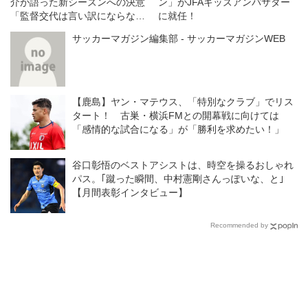
介が語った新シーズンへの決意
ン」がJFAキッズアンバサダー
「監督交代は言い訳にならな
に就任！
い。結果が出せなければ、ツケ
サッカーマガジン編集部 - サッカーマガジンWEB
は全部、自分たちに回ってく
る」
【鹿島】ヤン・マテウス、「特別なクラブ」でリス
タート！ 古巣・横浜FMとの開幕戦に向けては
「感情的な試合になる」が「勝利を求めたい！」
谷口彰悟のベストアシストは、時空を操るおしゃれ
パス。｢蹴った瞬間、中村憲剛さんっぽいな、と｣
【月間表彰インタビュー】
Recommended by