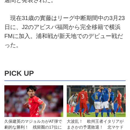
現在31歳の實藤はリーグ中断期間中の3月23
日に、J2のアビスパ福岡から完全移籍で横浜
FMに加入。浦和戦が新天地でのデビュー戦だ
った。
PICK UP
久保建英のマジョルカがAT弾で
大波乱！ 欧州王者イタリアが
劇的な勝利！ 残留圏の17位に
まさかの予選敗退！ 北マケド