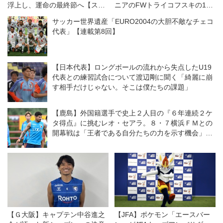
浮上し、運命の最終節へ【スペ
ニアのFWトライコフスキの1発
イン】
に沈む【Ｗ杯欧州予選】
サッカー世界遺産「EURO2004の大胆不敵なチェコ
代表」【連載第8回】
【日本代表】ロングボールの流れから失点したU19
代表との練習試合について渡辺剛に聞く「綺麗に崩
す相手だけじゃない。そこは僕たちの課題」
【鹿島】外国籍選手で史上２人目の『６年連続２ケ
タ得点』に挑むレオ・セアラ。８・７横浜ＦＭとの
開幕戦は「王者である自分たちの力を示す機会」と
意気込む
【Ｇ大阪】キャプテン中谷進之
【JFA】ポケモン「エースバー